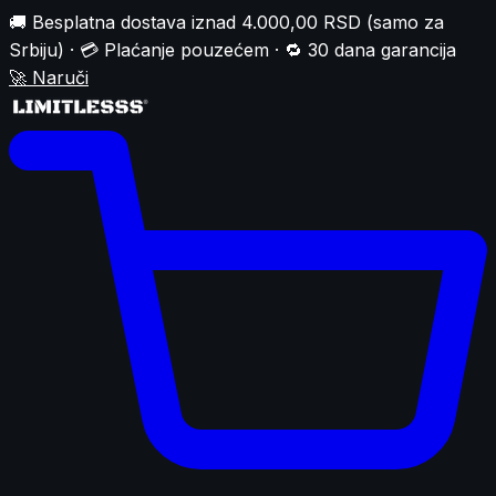
🚚 Besplatna dostava iznad 4.000,00 RSD (samo za
Srbiju) · 💳 Plaćanje pouzećem · 🔁 30 dana garancija
🚀
Naruči