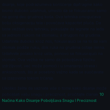
disanje, koje podrazumeva korišćenje dijafragme kako
bismo duboko udahnuli, umesto da se fokusiramo samo
na gornji deo grudnog koša. Ova tehnika omogućava
bolju oksigenaciju tela i povećava kapacitet pluća. Da
biste vežbali ovu tehniku, pokušajte da legnete na leđa
sa jednom rukom na stomaku, a drugom na grudima.
Udahnite duboko kroz nos, fokusirajući se na to da vam
stomak podiže ruku, dok ruka na grudima ostaje mirna.
Izdahnite polako kroz usta, ponovo se fokusirajući na
stomak. Ova vežba ne samo da poboljšava fizičku
izdržljivost, već može pomoći i u smanjenju stresa i
anksioznosti, što je posebno važno kada se suočavate
sa izazovima tokom trčanja.
Ukoliko želite da saznate više o tome kako disanje može
poboljšati vašu snagu i preciznost, pročitajte članak
10
Načina Kako Disanje Poboljšava Snagu I Preciznost
.