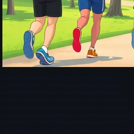
Kontrolisano disanje je ključni aspekt u postizanju
optimalne fizičke i mentalne performanse tokom bilo
kakvih fizičkih aktivnosti. Ova tehnika podrazumeva
svesno usmeravanje ritma disanja u skladu s naporima
koje ulažete. Kada naučite da kontrolišete svoje disanje,
možete bolje upravljati energijom i smanjiti osećaj umora.
Na primer, dok trčite, fokusirajte se na udisanje kroz nos
i izdisanje kroz usta, održavajući ritam koji odgovara