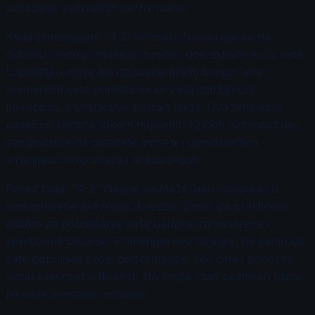
postizanje optimalnih performansi.
Kada primenjujete "4-2" tehniku, fokusirajte se na
duboku i mirnu inhalaciju nosom, dok izdišete kroz usta.
U početku može biti izazovno pratiti tempo, ali s
vremenom ćete primetiti da se vaša izdržljivost
povećava, a umirivanje postaje lakše. Ova tehnika je
posebno korisna tokom napornih fizičkih aktivnosti, jer
vas podstiče da ostanete smireni i usredsređeni,
smanjujući nivo stresa i anksioznosti.
Pored toga, "4-2" disanje se može lako integrisati u
svakodnevne aktivnosti ili vežbe, čineći ga praktičnim
alatom za poboljšanje vaše ukupne zdravstvene i
kondicione situacije. Primenom ove tehnike, ne samo da
ćete poboljšati svoje performanse, već ćete i povećati
svoju svesnost o disanju, što može imati pozitivan uticaj
na vaše mentalno zdravlje.