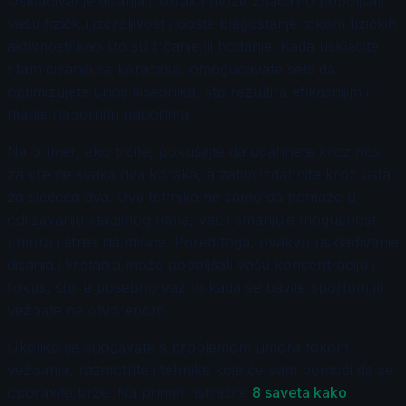
Usklađivanje disanja i koraka može značajno poboljšati
vašu fizičku izdržljivost i opšte blagostanje tokom fizičkih
aktivnosti kao što su trčanje ili hodanje. Kada uskladite
ritam disanja sa koracima, omogućavate sebi da
optimizujete unos kiseonika, što rezultira efikasnijim i
manje napornim naporima.
Na primer, ako trčite, pokušajte da udahnete kroz nos
za vreme svaka dva koraka, a zatim izdahnite kroz usta
za sledeća dva. Ova tehnika ne samo da pomaže u
održavanju stabilnog ritma, već i smanjuje mogućnost
umora i stres na mišiće. Pored toga, ovakvo usklađivanje
disanja i kretanja može poboljšati vašu koncentraciju i
fokus, što je posebno važno kada se bavite sportom ili
vežbate na otvorenom.
Ukoliko se suočavate s problemom umora tokom
vežbanja, razmotrite i tehnike koje će vam pomoći da se
oporavite brže. Na primer, istražite
8 saveta kako