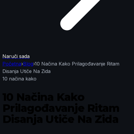
Naruči sada
Početna
›
Blog
›
10 Načina Kako Prilagođavanje Ritam
Disanja Utiče Na Zida
10 načina kako
10 Načina Kako
Prilagođavanje Ritam
Disanja Utiče Na Zida