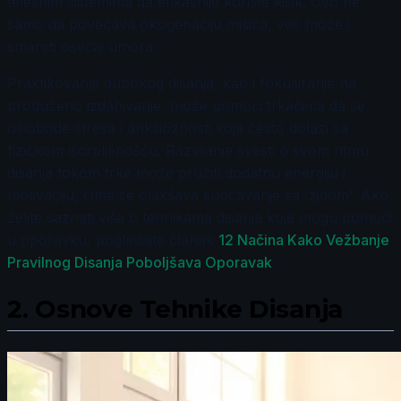
telesnim sistemima da efikasnije koriste kisik. Ovo ne
samo da povećava oksigenaciju mišića, već može i
smanjiti osećaj umora.
Praktikovanje dubokog disanja, kao i fokusiranje na
produženo izdahivanje, može pomoći trkačima da se
oslobode stresa i anksioznosti koja često dolazi sa
fizičkom iscrpljenošću. Razvijanje svesti o svom ritmu
disanja tokom trke može pružiti dodatnu energiju i
motivaciju, čime se olakšava suočavanje sa 'zidom'. Ako
želite saznati više o tehnikama disanja koje mogu pomoći
u oporavku, pogledajte članak
12 Načina Kako Vežbanje
Pravilnog Disanja Poboljšava Oporavak
.
2.
Osnove Tehnike Disanja