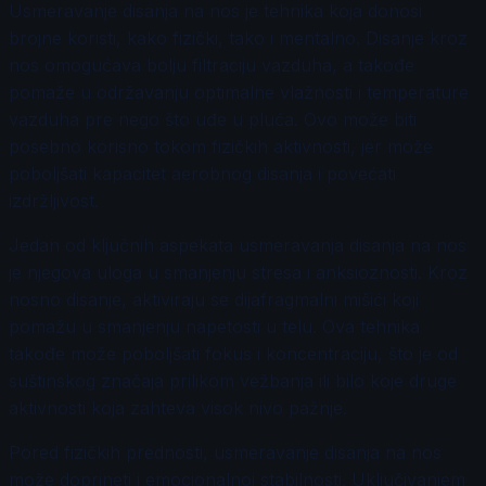
Usmeravanje disanja na nos je tehnika koja donosi
brojne koristi, kako fizički, tako i mentalno. Disanje kroz
nos omogućava bolju filtraciju vazduha, a takođe
pomaže u održavanju optimalne vlažnosti i temperature
vazduha pre nego što uđe u pluća. Ovo može biti
posebno korisno tokom fizičkih aktivnosti, jer može
poboljšati kapacitet aerobnog disanja i povećati
izdržljivost.
Jedan od ključnih aspekata usmeravanja disanja na nos
je njegova uloga u smanjenju stresa i anksioznosti. Kroz
nosno disanje, aktiviraju se dijafragmalni mišići koji
pomažu u smanjenju napetosti u telu. Ova tehnika
takođe može poboljšati fokus i koncentraciju, što je od
suštinskog značaja prilikom vežbanja ili bilo koje druge
aktivnosti koja zahteva visok nivo pažnje.
Pored fizičkih prednosti, usmeravanje disanja na nos
može doprineti i emocionalnoj stabilnosti. Uključivanjem