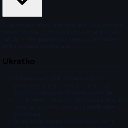
Prilagođavanje ritma disanja može biti ključno za trkače
tokom maratona. U ovom blog postu, istražićemo kako
različite tehnike disanja mogu pomoći u prevazilaženju
'zida' i poboljšanju performansi.
Ukratko
💡 Razumevanje 'zida' u trčanju ključ je za
prevazilaženje fizičkih i mentalnih prepreka;
pravilno disanje pomaže u optimizaciji energije.
✅ Dijafragmalno disanje poboljšava kapacitet pluća
i smanjuje stres; fokusirajte se na duboko disanje
dok vežbate.
🎯 Usklađivanje disanja sa koracima optimizuje