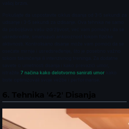
vašoj brzini.
Pokušajte da uspostavite ciklus disanja od 3-5 sekundi za
udisanje i 3-5 sekundi za izdisanje. Ova tehnika ne samo
da poboljšava vašu izdržljivost, već vam pomaže i da se
usredsredite, smanjujući anksioznost tokom fizičke
aktivnosti. Kontrolisano disanje može vam pomoći da se
osećate mirnije i usredsređenije, što je posebno važno
tokom takmičenja ili intenzivnog treninga. Za dodatne
savete o umetnosti disanja i kako prevazići umor,
istražite
7 načina kako delotvorno sanirati umor
kako
biste optimizovali svoje vežbe i performanse.
6.
Tehnika '4-2' Disanja