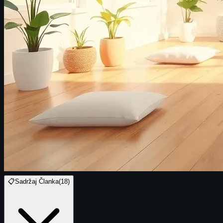
📋
Sadržaj Članka
(
18
)