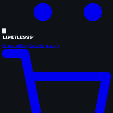
Proizvodi
Blog
Kviz
Veleprodaja