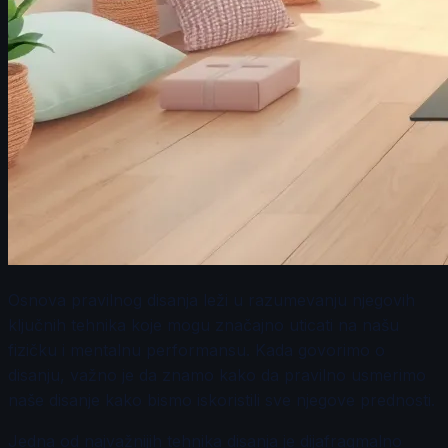
Osnova pravilnog disanja leži u razumevanju njegovih
ključnih tehnika koje mogu značajno uticati na našu
fizičku i mentalnu performansu. Kada govorimo o
disanju, važno je da znamo kako da pravilno usmerimo
naše disanje kako bismo iskoristili sve njegove prednosti.
Jedna od najvažnijih tehnika disanja je dijafragmalno