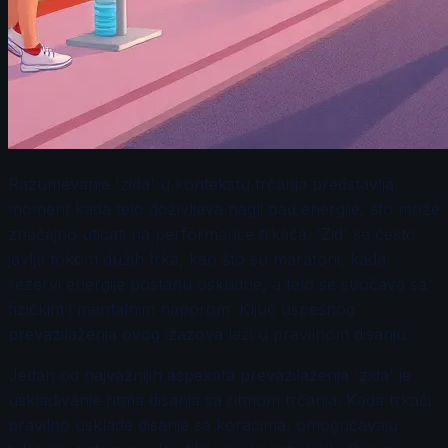
Razumevanje 'zida' u kontekstu trčanja predstavlja
moment kada telo doživljava nagli pad energije, što može
značajno uticati na performanse trkača. 'Zid' se često
javlja tokom dužih trka, kao što su maratoni, kada
rezervi energije postanu oskudne, a telo se suočava sa
fizičkim i mentalnim naporom. Ključ uspešnog
prevazilaženja ovog izazova leži u pravilnom disanju.
Jedan od najvažnijih aspekata prevazilaženja 'zida' je
usklađivanje ritma disanja sa ritmom trčanja. Kada trkači
pravilno usklade disanje sa koracima, omogućavaju