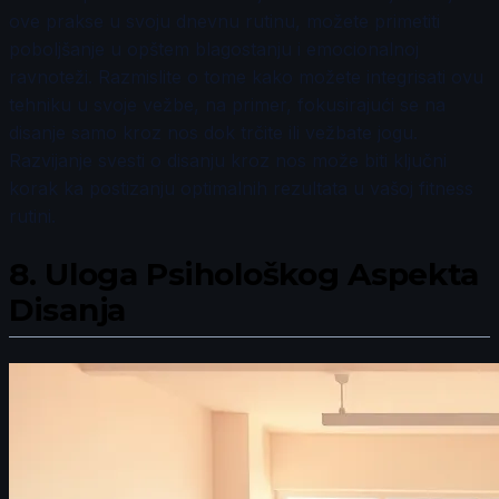
ove prakse u svoju dnevnu rutinu, možete primetiti
poboljšanje u opštem blagostanju i emocionalnoj
ravnoteži. Razmislite o tome kako možete integrisati ovu
tehniku u svoje vežbe, na primer, fokusirajući se na
disanje samo kroz nos dok trčite ili vežbate jogu.
Razvijanje svesti o disanju kroz nos može biti ključni
korak ka postizanju optimalnih rezultata u vašoj fitness
rutini.
8.
Uloga Psihološkog Aspekta
Disanja