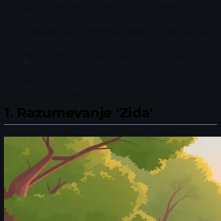
unos kiseonika i smanjuje umor; probajte da
udahnete na svaka dva koraka.
⚡ Tehnika "4-2" disanja povećava izdržljivost i
smanjuje anksioznost; praktikujte u svakodnevnim
aktivnostima.
🔑 Kontrolisano disanje pomaže u upravljanju
energijom tokom fizičkih napora; uspostavite ritam
disanja koji odgovara vašoj brzini.
1.
Razumevanje 'Zida'