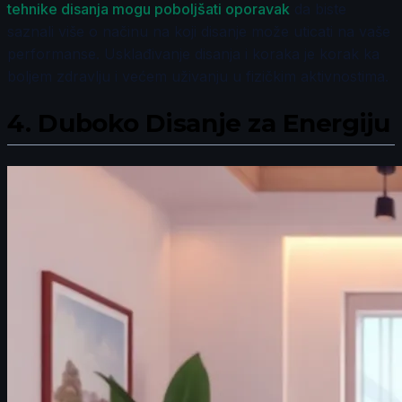
tehnike disanja mogu poboljšati oporavak
da biste
saznali više o načinu na koji disanje može uticati na vaše
performanse. Usklađivanje disanja i koraka je korak ka
boljem zdravlju i većem uživanju u fizičkim aktivnostima.
4.
Duboko Disanje za Energiju