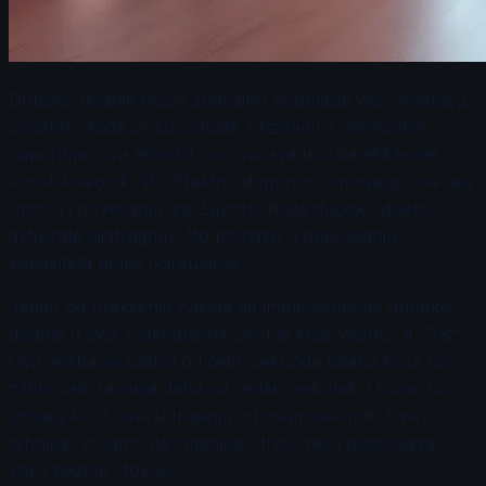
Duboko disanje može značajno poboljšati vašu energiju,
posebno kada se suočavate s fizičkim ili mentalnim
naporima. Ova tehnika omogućava telu da efikasnije
koristi kiseonik, što direktno doprinosi smanjenju osećaja
umora i povećanju izdržljivosti. Kada duboko dišete,
aktivirate dijafragmu, što pomaže u poboljšanju
kapaciteta pluća i cirkulacije.
Jedan od praktičnih načina da implementirate duboko
disanje u svoj svakodnevni život je kroz vežbu „4-7-8“.
Ova vežba se sastoji od četiri sekunde udaha kroz nos,
zatim zadržavanja daha na sedam sekundi, i konačno
izdisaja kroz usta u trajanju od osam sekundi. Ova
tehnika ne samo da smanjuje stres, već i poboljšava
vašu pažnju i fokus.