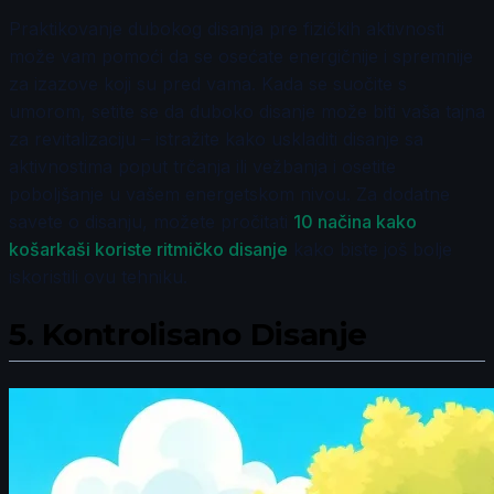
Praktikovanje dubokog disanja pre fizičkih aktivnosti
može vam pomoći da se osećate energičnije i spremnije
za izazove koji su pred vama. Kada se suočite s
umorom, setite se da duboko disanje može biti vaša tajna
za revitalizaciju – istražite kako uskladiti disanje sa
aktivnostima poput trčanja ili vežbanja i osetite
poboljšanje u vašem energetskom nivou. Za dodatne
savete o disanju, možete pročitati
10 načina kako
košarkaši koriste ritmičko disanje
kako biste još bolje
iskoristili ovu tehniku.
5.
Kontrolisano Disanje