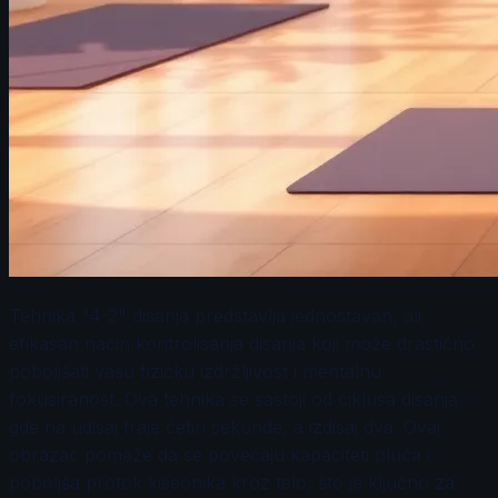
Tehnika "4-2" disanja predstavlja jednostavan, ali
efikasan način kontrolisanja disanja koji može drastično
poboljšati vašu fizičku izdržljivost i mentalnu
fokusiranost. Ova tehnika se sastoji od ciklusa disanja
gde na udisaj traje četiri sekunde, a izdisaj dva. Ovaj
obrazac pomaže da se povećaju kapaciteti pluća i
poboljša protok kiseonika kroz telo, što je ključno za