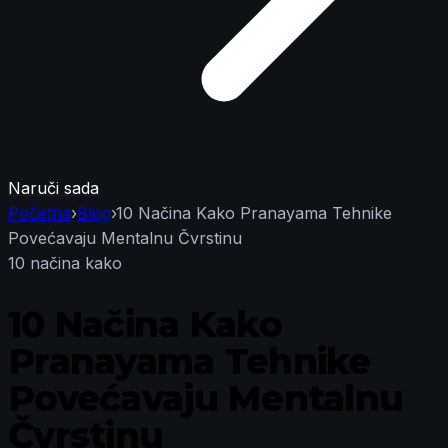
Naruči sada
Početna
›
Blog
›
10 Načina Kako Pranayama Tehnike
Povećavaju Mentalnu Čvrstinu
10 načina kako
10 Načina Kako
Pranayama Tehnike
Povećavaju Mentalnu
Čvrstinu