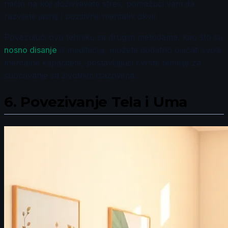
način na koji doživljavate stres, pomažući vam da
razvijete jasniji i pozitivniji mentalni okvir.
Povezujući ovu tehniku sa drugim metodama, kao što su
nosno disanje
ili meditacija, možete dodatno ojačati svoje
mentalne kapacitete, postavljajući čvrste temelje za
suočavanje sa životnim izazovima.
6.
Povezivanje Tela i Uma