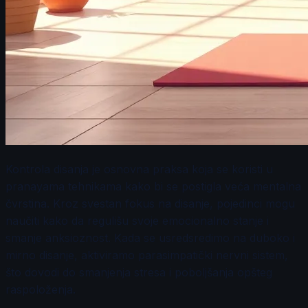
Kontrola disanja je osnovna praksa koja se koristi u
pranayama tehnikama kako bi se postigla veća mentalna
čvrstina. Kroz svestan fokus na disanje, pojedinci mogu
naučiti kako da regulišu svoje emocionalno stanje i
smanje anksioznost. Kada se usredsredimo na duboko i
mirno disanje, aktiviramo parasimpatički nervni sistem,
što dovodi do smanjenja stresa i poboljšanja opšteg
raspoloženja.