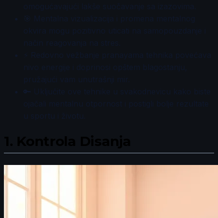
omogućavajući lakše suočavanje sa izazovima.
🎯 Mentalna vizualizacija i promena mentalnog
okvira mogu pozitivno uticati na samopouzdanje i
način reagovanja na stres.
⚡ Redovno vežbanje pranayama tehnika povećava
nivo energije i doprinosi opštem blagostanju,
pružajući vam unutrašnji mir.
🔑 Uključite ove tehnike u svakodnevicu kako biste
ojačali mentalnu otpornost i postigli bolje rezultate
u sportu i životu.
1.
Kontrola Disanja