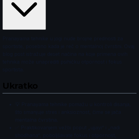
Pranayama tehnike u jogi nude brojne prednosti za
sportiste, posebno kada je reč o mentalnoj čvrstini. Ovaj
blog post istražuje deset načina na koje primena ovih
tehnika može unaprediti psihičku otpornost i fokus
sportista.
Ukratko
💡 Pranayama tehnike pomažu u kontroli disanja,
što smanjuje stres i anksioznost, čime se jača
mentalna čvrstina.
✅ Praktikovanjem vežbi poput „ujjayi“ i „nadi
shodhana“, poboljšavate fokus i otpornost,