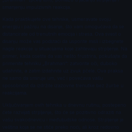
smanjenju impulzivnih reakcija.
Kada praktikujete ove tehnike, usmeravate svoju
energiju i pažnju na disanje, što vam omogućava da se
distancirate od trenutnih emocija i stresa. Ova svest o
disanju može vas podstaći da usporite misli i izbegnete
nagle reakcije u situacijama koje zahtevaju strpljenje. Na
primer, kada osetite da vas nešto frustrira, pokušajte da
primenite tehniku „Brahmari“: zatvorite oči, duboko
udahnite, a zatim izdahnite uz zvuk pčele. Ova praksa
ne samo da smiruje um, već i povećava vašu
sposobnost da izdržite izazovne trenutke bez žurbe u
reakcijama.
Uključivanjem ovih tehnika u dnevnu rutinu, postepeno
ćete razvijati strpljenje, što će se pozitivno odraziti na
vašu svakodnevicu i međuljudske odnose. Strpljenje je
veština koja se ne stiče preko noći, ali kroz redovno