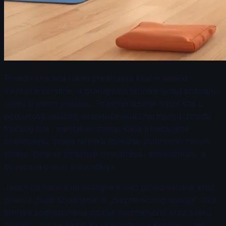
Povezivanje tela i uma predstavlja ključni aspekt
mentalne čvrstine, a pranayama tehnike igraju značajnu
ulogu u ovom procesu. Pravilno disanje može vas u
potpunosti uskladiti, omogućavajući harmoniju između
fizičkog tela i mentalnih stanja. Kada praktikujete
pranayamu, svaka tehnika stimuliše autonomni nervni
sistem, čime se smanjuje nivo stresa i anksioznosti, a
povećava osećaj blagostanja.
Jedan od načina da postignete ovo povezivanje je kroz
praksu „Nadi Shodhana“ ili „naizmeničnog disanja“. Ova
tehnika podrazumeva disanje naizmenično kroz svaku
nosnicu, što ne samo da uravnotežuje energiju u telu,