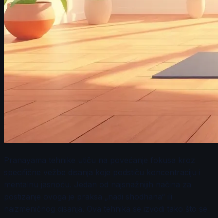
Pranayama tehnike utiču na povećanje fokusa kroz
specifične vežbe disanja koje podstiču koncentraciju i
mentalnu jasnoću. Jedan od najsnažnijih načina za
postizanje ovoga je praksa „nadi shodhana“ ili
naizmeničnog disanja. Ova tehnika se izvodi tako što se