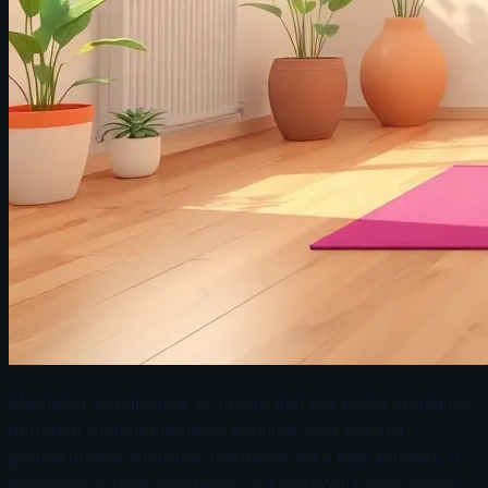
Mentalna vizualizacija je moćan alat koji može značajno
doprineti jačanju mentalne čvrstine. Ova tehnika
podrazumeva stvaranje mentalnih slika koje pomažu u
postizanju ciljeva, smanjenju anksioznosti i poboljšanju