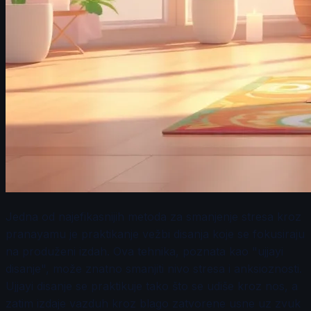
Jedna od najefikasnijih metoda za smanjenje stresa kroz
pranayamu je praktikanje vežbi disanja koje se fokusiraju
na produženi izdah. Ova tehnika, poznata kao "ujjayi
disanje", može znatno smanjiti nivo stresa i anksioznosti.
Ujjayi disanje se praktikuje tako što se udiše kroz nos, a
zatim izdaje vazduh kroz blago zatvorene usne uz zvuk