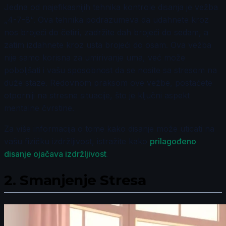
Jedna od najefikasnijih tehnika kontrole disanja je vežba
„4-7-8“. Ova tehnika podrazumeva da udahnete kroz
nos brojeći do četiri, zadržite dah brojeći do sedam, a
zatim izdahnete kroz usta brojeći do osam. Ova vežba
nije samo korisna za umirivanje uma, već može
poboljšati i vašu sposobnost da se nosite sa stresom na
duže staze. Redovnom praksom ove vežbe, postaćete
otporniji na stresne situacije, što je ključni aspekt
mentalne čvrstine.
Za više informacija o tome kako disanje može uticati na
vašu fizičku izdržljivost, istražite kako
prilagođeno
disanje ojačava izdržljivost
.
2.
Smanjenje Stresa