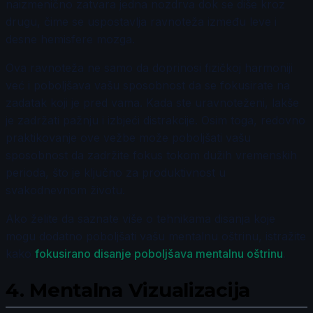
naizmenično zatvara jedna nozdrva dok se diše kroz
drugu, čime se uspostavlja ravnoteža između leve i
desne hemisfere mozga.
Ova ravnoteža ne samo da doprinosi fizičkoj harmoniji
već i poboljšava vašu sposobnost da se fokusirate na
zadatak koji je pred vama. Kada ste uravnoteženi, lakše
je zadržati pažnju i izbjeći distrakcije. Osim toga, redovno
praktikovanje ove vežbe može poboljšati vašu
sposobnost da zadržite fokus tokom dužih vremenskih
perioda, što je ključno za produktivnost u
svakodnevnom životu.
Ako želite da saznate više o tehnikama disanja koje
mogu dodatno poboljšati vašu mentalnu oštrinu, istražite
kako
fokusirano disanje poboljšava mentalnu oštrinu
.
4.
Mentalna Vizualizacija