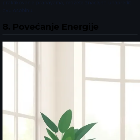
praktikovanje pranayama, možete značajno unaprediti
ovu osobinu.
8.
Povećanje Energije