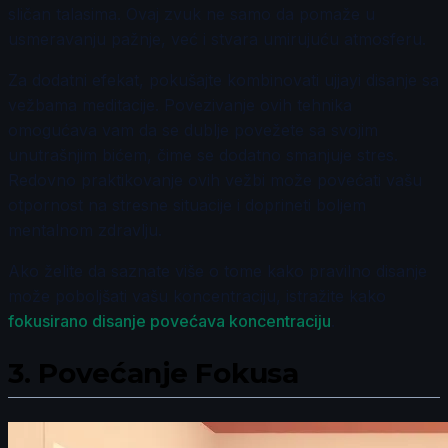
sličan talasima. Ovaj zvuk ne samo da pomaže u
usmeravanju pažnje, već i stvara umirujuću atmosferu.
Za dodatni efekat, pokušajte kombinovati ujjayi disanje sa
vežbama meditacije. Povezivanje ovih tehnika
omogućava vam da se dublje povežete sa svojim
unutrašnjim bićem, čime se dodatno smanjuje stres.
Redovno praktikovanje ovih vežbi može povećati vašu
otpornost na stresne situacije i doprineti boljem
mentalnom zdravlju.
Ako želite da saznate više o tome kako pravilno disanje
može poboljšati vašu koncentraciju, istražite kako
fokusirano disanje povećava koncentraciju
.
3.
Povećanje Fokusa