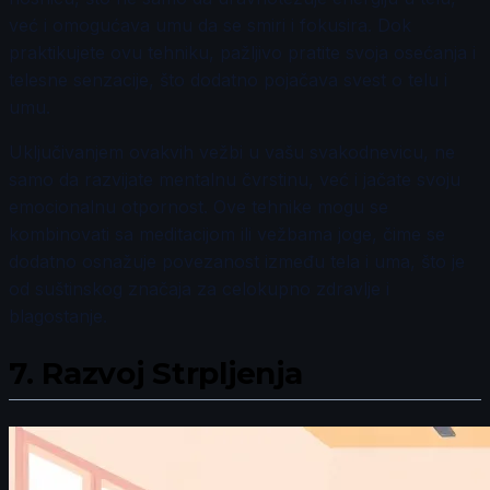
već i omogućava umu da se smiri i fokusira. Dok
praktikujete ovu tehniku, pažljivo pratite svoja osećanja i
telesne senzacije, što dodatno pojačava svest o telu i
umu.
Uključivanjem ovakvih vežbi u vašu svakodnevicu, ne
samo da razvijate mentalnu čvrstinu, već i jačate svoju
emocionalnu otpornost. Ove tehnike mogu se
kombinovati sa meditacijom ili vežbama joge, čime se
dodatno osnažuje povezanost između tela i uma, što je
od suštinskog značaja za celokupno zdravlje i
blagostanje.
7.
Razvoj Strpljenja