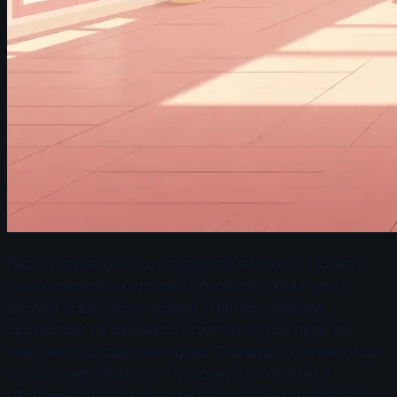
Razvoj strpljenja kroz pranayama tehnike je ključan
aspekt mentalne čvrstine. U današnjici, kada smo
izloženi brzim informacijama i stalnim pritiscima,
sposobnost da sačekamo i razmislimo pre nego što
reagujemo postaje sve važnija. Pranayama tehnike, kao
što su „Nadi Shodhana“ (naizmenično disanje) ili
„Brahmari“ (pčelji ton), pomažu u jačanju strpljenja i