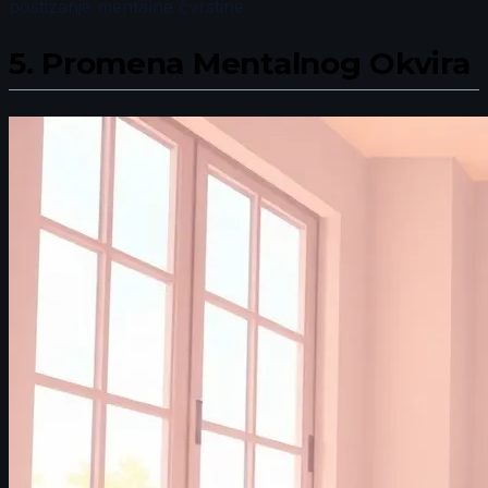
postizanje mentalne čvrstine.
5.
Promena Mentalnog Okvira