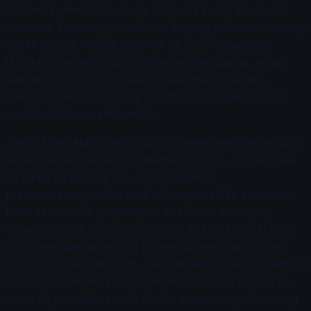
Promena mentalnog okvira je ključni korak ka jačanju
mentalne čvrstine, jer način na koji sagledavamo situacije
direktno utiče na naš odgovor na njih. Pranayama
tehnike, koje uključuju različite metode disanja, mogu
vam pomoći da preoblikujete svoje misli i osećaje,
omogućavajući vam da se suočite sa izazovima s više
samopouzdanja i smirenosti.
Jedan konkretan savet je da provedete nekoliko minuta
svakog dana praktikujući disanje kroz nos. Ova tehnika
ne samo da umiruje um, već pomaže i u
preusmeravanju vaših misli od negativnih ka pozitivnim.
Kada se osećate preplavljeno stresom ili sumnjom,
usredsredite se na duboko, mirno disanje koje zahteva
korišćenje dijafragme. Na primer, uzmite dubok udah
kroz nos brojeći do četiri, zadržite dah brojeći do četiri, a
zatim izdahnite kroz nos istim tempom. Ova praksa ne
samo da poboljšava vašu fizičku otpornost, već i menja