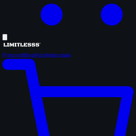
Proizvodi
Blog
Kviz
Veleprodaja