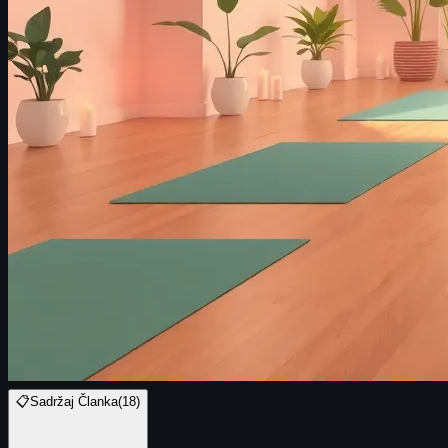
📋
Sadržaj Članka
(
18
)