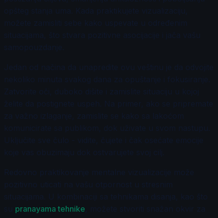
opšteg stanja uma. Kada praktikujete vizualizaciju,
možete zamisliti sebe kako uspevate u određenim
situacijama, što stvara pozitivne asocijacije i jača vašu
samopouzdanje.
Jedan od načina da unapredite ovu veštinu je da odvojite
nekoliko minuta svakog dana za opuštanje i fokusiranje.
Zatvorite oči, duboko dišite i zamislite situaciju u kojoj
želite da postignete uspeh. Na primer, ako se pripremate
za važno izlaganje, zamislite se kako sa lakoćom
komunicirate sa publikom, dok uživate u svom nastupu.
Uključite sve čulo - vidite, čujete i čak osećate emocije
koje vas obuzimaju dok ostvarujete svoj cilj.
Redovno praktikovanje mentalne vizualizacije može
pozitivno uticati na vašu otpornost u stresnim
situacijama. U kombinaciji sa tehnikama disanja, kao što
su
pranayama tehnike
, možete stvoriti snažan okvir za