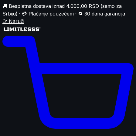
🚚 Besplatna dostava iznad 4.000,00 RSD (samo za
Srbiju) · 💳 Plaćanje pouzećem · 🔁 30 dana garancija
🚀
Naruči