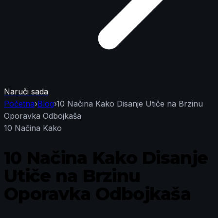
Naruči sada
Početna
›
Blog
›
10 Načina Kako Disanje Utiče na Brzinu
Oporavka Odbojkaša
10 Načina Kako
10 Načina Kako Disanje
Utiče na Brzinu
Oporavka Odbojkaša