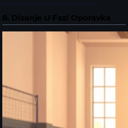
biste ubrzali svoj oporavak i povratili energiju.
8.
Disanje U Fazi Oporavka