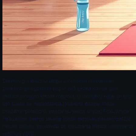
Disanje igra ključnu ulogu u procesu relaksacije,
posebno za sportiste poput odbojkaša koji su pod
stalnim stresom tokom mečeva. U trenutku kada se telo i
um suoče sa napetostima, pravilno disanje može
značajno pomoći u smanjenju nivoa stresa. Fokusiranje
na duboko i mirno disanje može aktivirati parasimpatički
nervni sistem, što dovodi do opuštanja mišića i smanjenja
srčanog ritma.