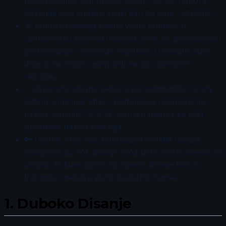
poboljšavajući izdržljivost tokom fizičkih napora.
Vežbajte ovu tehniku svaki dan za bolje rezultate.
🎯 Kontrola disanja tokom vežbi pomaže u
usklađivanju pokreta i disanja, čime se poboljšavaju
performanse i smanjuje napetost. Uskladite ritam
disanja sa svojim aktivnostima za optimalne
rezultate.
⚡ Usporeno disanje aktivira parasimpatički nervni
sistem, smanjuje stres i poboljšava regeneraciju
mišića. Koristite "4-7-8" tehniku disanja za brži
oporavak nakon treninga.
🔑 Disanje kroz nos poboljšava kvalitet udisaja i
oksigenaciju, dok disanje kroz usta može dovesti do
umora. Fokusirajte se na nosno disanje tokom
treninga i mečeva za bolje performanse.
1.
Duboko Disanje