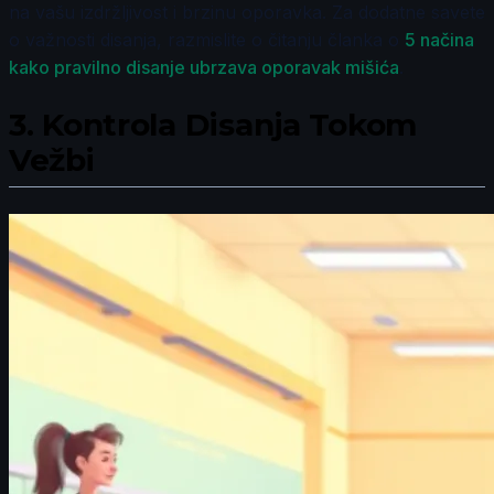
na vašu izdržljivost i brzinu oporavka. Za dodatne savete
o važnosti disanja, razmislite o čitanju članka o
5 načina
kako pravilno disanje ubrzava oporavak mišića
.
3.
Kontrola Disanja Tokom
Vežbi