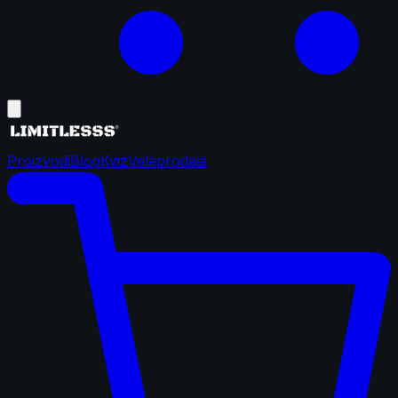
Proizvodi
Blog
Kviz
Veleprodaja