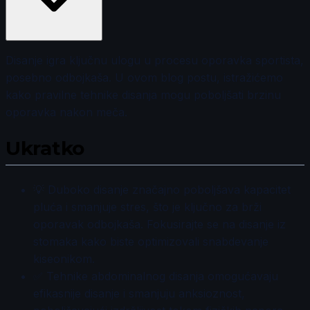
Disanje igra ključnu ulogu u procesu oporavka sportista,
posebno odbojkaša. U ovom blog postu, istražićemo
kako pravilne tehnike disanja mogu poboljšati brzinu
oporavka nakon meča.
Ukratko
💡 Duboko disanje značajno poboljšava kapacitet
pluća i smanjuje stres, što je ključno za brži
oporavak odbojkaša. Fokusirajte se na disanje iz
stomaka kako biste optimizovali snabdevanje
kiseonikom.
✅ Tehnike abdominalnog disanja omogućavaju
efikasnije disanje i smanjuju anksioznost,