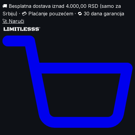
🚚 Besplatna dostava iznad 4.000,00 RSD (samo za
Srbiju) · 💳 Plaćanje pouzećem · 🔁 30 dana garancija
🚀
Naruči