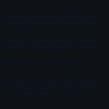
dijafragmalno disanje, ključna je za poboljšanje oporavka
odbojkaša. Ova tehnika omogućava dublje i efikasnije
disanje, čime se povećava unos kiseonika i optimizuje
snabdevanje mišića energijom tokom fizičkih napora.
Kada dišete koristeći dijafragmu, stomak se pomera
napred dok se pluća pune, a ne samo gornji deo
grudnog koša. Ova vrsta disanja može smanjiti stres i
anksioznost, što je posebno važno za sportiste koji se
suočavaju sa pritiscima tokom takmičenja.
Da biste primenili tehniku abdominalnog disanja,
pronađite udoban položaj, bilo da sedite ili ležite. Stavite
jednu ruku na stomak, a drugu na grudi. Udahnite
polako kroz nos, fokusirajući se na to da vam stomak
raste, dok grudi ostaju relativno mirne. Zadržite dah na
trenutak, a zatim izdahnite kroz usta, vodeći računa da
stomak opada. Ova praksa može se vežbati
svakodnevno, a kada se usavrši, može značajno uticati