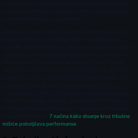
pravilno izvodi, duboko disanje aktivira dijafragmu, što
pomaže u smanjenju napetosti i stresa, omogućavajući
bolje snabdevanje krvi i kiseonikom.
Jedan konkretan savet je da se fokusirate na disanje iz
stomaka umesto iz grudnog koša. Pokušajte da se
opustite, legnite ili sedite u udobnom položaju i postavite
ruke na stomak. Uzmite polagan, dubok udah kroz nos,
dozvoljavajući stomaku da se širi dok se pluća pune
vazduhom. Zadržite dah na nekoliko sekundi, a zatim
izdišite kroz usta, osiguravajući da stomak opada. Ova
praksa ne samo da poboljšava kapacitet pluća, već i
umiruje nervni sistem, što je ključno za oporavak nakon
napornih treninga i mečeva. Za dodatne informacije o
tome kako disanje može uticati na vaše performanse,
pogledajte članak o
7 načina kako disanje kroz trbušne
mišiće poboljšava performanse
.