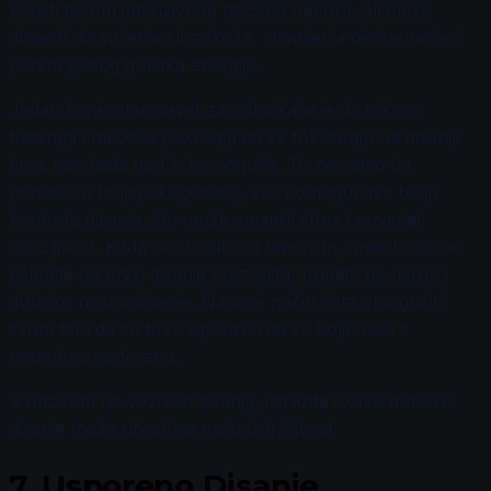
koristi tokom intenzivnog fizičkog napora, ali može
dovesti do sušenja sluzokože, smanjenja oksigenacije i
potencijalnog gubitka energije.
Jedan konkretan savet za odbojkaše je da tokom
treninga i mečeva pokušaju da se fokusiraju na disanje
kroz nos kada god je to moguće. To ne samo da
pomaže u boljoj oksigenaciji, već i omogućava bolju
kontrolu disanja, što može smanjiti stres i povećati
izdržljivost. Kada se suočite sa umorom, umesto da se
oslonite na brzo disanje kroz usta, pređite na mirno i
duboko nosno disanje. Na ovaj način ćete omogućiti
svom telu da se brže oporavi i da se bolje nosi s
naporima na terenu.
S obzirom na važnost disanja, istražite i kako duboko
disanje može uticati na vašu izdržljivost.
7.
Usporeno Disanje