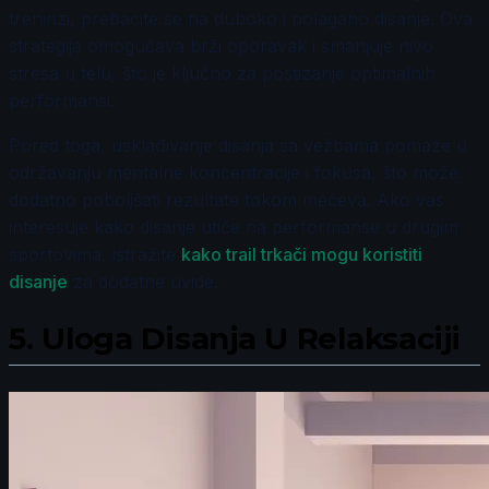
treninzi, prebacite se na duboko i polagano disanje. Ova
strategija omogućava brži oporavak i smanjuje nivo
stresa u telu, što je ključno za postizanje optimalnih
performansi.
Pored toga, usklađivanje disanja sa vežbama pomaže u
održavanju mentalne koncentracije i fokusa, što može
dodatno poboljšati rezultate tokom mečeva. Ako vas
interesuje kako disanje utiče na performanse u drugim
sportovima, istražite
kako trail trkači mogu koristiti
disanje
za dodatne uvide.
5.
Uloga Disanja U Relaksaciji