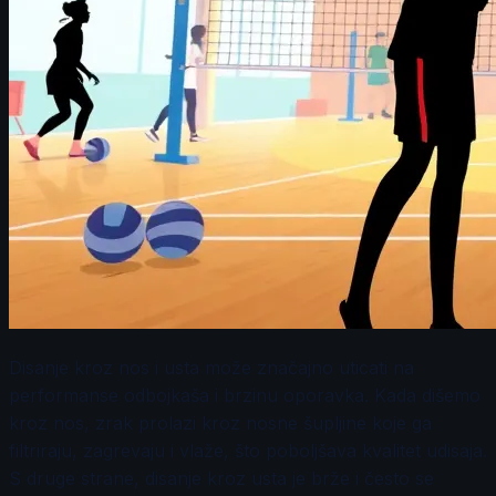
Disanje kroz nos i usta može značajno uticati na
performanse odbojkaša i brzinu oporavka. Kada dišemo
kroz nos, zrak prolazi kroz nosne šupljine koje ga
filtriraju, zagrevaju i vlaže, što poboljšava kvalitet udisaja.
S druge strane, disanje kroz usta je brže i često se