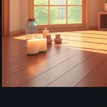
Usporeno disanje je ključna tehnika koja može značajno
doprineti bržem oporavku odbojkaša. Kada se fokusirate