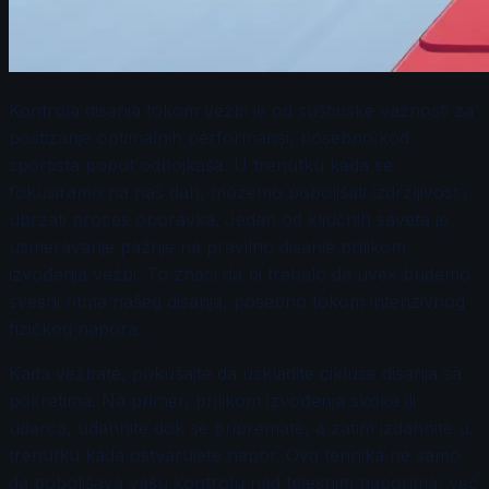
Kontrola disanja tokom vežbi je od suštinske važnosti za
postizanje optimalnih performansi, posebno kod
sportista poput odbojkaša. U trenutku kada se
fokusiramo na naš dah, možemo poboljšati izdržljivost i
ubrzati proces oporavka. Jedan od ključnih saveta je
usmeravanje pažnje na pravilno disanje prilikom
izvođenja vežbi. To znači da bi trebalo da uvek budemo
svesni ritma našeg disanja, posebno tokom intenzivnog
fizičkog napora.
Kada vežbate, pokušajte da uskladite cikluse disanja sa
pokretima. Na primer, prilikom izvođenja skoka ili
udarca, udahnite dok se pripremate, a zatim izdahnite u
trenutku kada ostvarujete napor. Ova tehnika ne samo
da poboljšava vašu kontrolu nad telesnim naporima, već