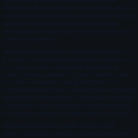
na usporavanje disanja, omogućavate telu da se
oslobodi stresa i napetosti, što može pozitivno uticati na
regeneraciju mišića nakon napornih treninga ili utakmica.
Ova tehnika pomaže u aktivaciji parasimpatičkog
nervnog sistema, koji je odgovoran za smanjenje stresa i
podsticanje opuštanja.
Jedna od najefikasnijih vežbi usporenog disanja je „4-7-
8“ metoda. Ova tehnika podrazumeva da udahnete kroz
nos brojeći do četiri, zatim zadržite dah brojeći do
sedam, i na kraju izdahnite kroz usta brojeći do osam.
Ova vežba ne samo da smanjuje nivo stresa, već i
poboljšava kapacitet pluća, čime se povećava efikasnost
disanja tokom fizičke aktivnosti. Uključivanje ove tehnike
u svakodnevne rutine može pomoći odbojkašima da se
brže oporave i pripreme za sledeće izazove na terenu.
Zato sledeći put kada se osećate umorno ili pod
stresom, probajte ovu metodu usporenog disanja kako