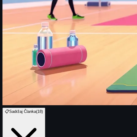
📋
Sadržaj Članka
(
18
)