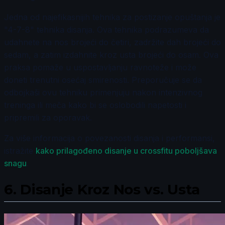
Jedna od najefikasnijih tehnika za postizanje opuštanja je
"4-7-8" tehnika disanja. Ova tehnika podrazumeva da
udahnete na nos brojeći do četiri, zadržite dah brojeći do
sedam, a zatim izdahnite kroz usta brojeći do osam. Ova
praksa pomaže u uspostavljanju ravnoteže i može
doneti trenutni osećaj smirenosti. Preporučuje se da
odbojkaši ovu tehniku primenjuju nakon intenzivnog
treninga ili meča kako bi se oslobodili napetosti i
pripremili za oporavak.
Za više informacija o povezanosti disanja i performansi,
istražite
kako prilagođeno disanje u crossfitu poboljšava
snagu
.
6.
Disanje Kroz Nos vs. Usta