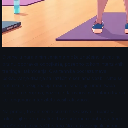
Disanje u paralelnim serijama može značajno uticati na
brzinu oporavka odbojkaša, posebno tokom intenzivnih
treninga i takmičenja. Ova tehnika podrazumeva
usklađivanje disanja sa različitim serijama vežbi, čime se
optimizuje oksigenacija mišića i smanjuje umor. Kada
vežbate u serijama, važno je da uspostavite ritam disanja
koji odgovara intenzitetu vaših aktivnosti.
Na primer, tokom serije snažnih skokova ili udaraca,
fokusirajte se na kratke i brze udahne i izdahne, a kada
pređete na lakše vežbe, kao što su istezanje ili lagani