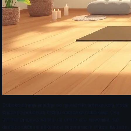
Duboko disanje je jedna od najvažnijih tehnika koja može
značajno poboljšati brzinu oporavka odbojkaša. Ova
tehnika omogućava telu da unese više kiseonika, što
direktno utiče na efikasnost regeneracije mišića. Kada se