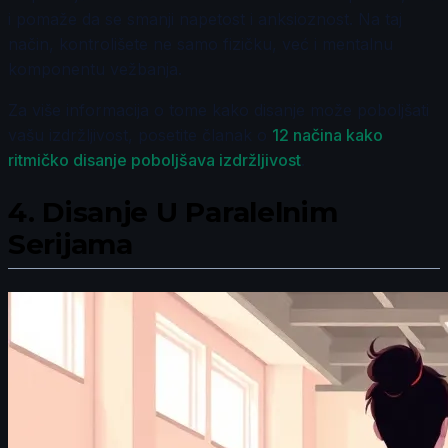
i pomaže da se smanji napetost i anksioznost. Na taj
način, kontrolišete ne samo fizičku, već i mentalnu
komponentu vežbanja.
Za više informacija o tome kako disanje može poboljšati
vašu izdržljivost, posetite članak o
12 načina kako
ritmičko disanje poboljšava izdržljivost
.
4.
Disanje U Paralelnim
Serijama