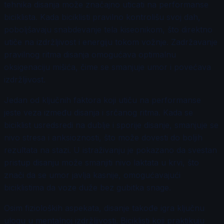
tehnika disanja može značajno uticati na performanse
biciklista. Kada biciklisti pravilno kontrolišu svoj dah,
poboljšavaju snabdevanje tela kiseonikom, što direktno
utiče na izdržljivost i energiju tokom vožnje. Zadržavanje
pravilnog ritma disanja omogućava optimalnu
oksigenaciju mišića, čime se smanjuje umor i povećava
izdržljivost.
Jedan od ključnih faktora koji utiču na performanse
jeste veza između disanja i srčanog ritma. Kada se
biciklist usredsredi na dublje i sporije disanje, smanjuje se
nivo stresa i anksioznosti, što može dovesti do boljih
rezultata na stazi. U istraživanju je pokazano da svestan
pristup disanju može smanjiti nivo laktata u krvi, što
znači da se umor javlja kasnije, omogućavajući
biciklistima da voze duže bez gubitka snage.
Osim fizioloških aspekata, disanje takođe igra ključnu
ulogu u mentalnoj izdržljivosti. Biciklisti koji praktikuju