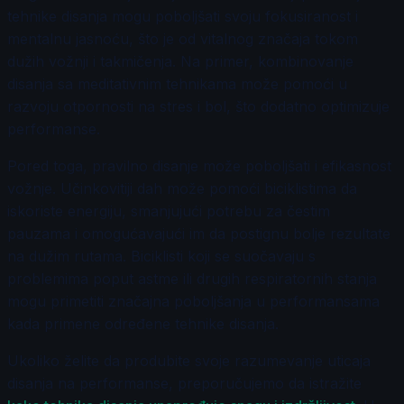
tehnike disanja mogu poboljšati svoju fokusiranost i
mentalnu jasnoću, što je od vitalnog značaja tokom
dužih vožnji i takmičenja. Na primer, kombinovanje
disanja sa meditativnim tehnikama može pomoći u
razvoju otpornosti na stres i bol, što dodatno optimizuje
performanse.
Pored toga, pravilno disanje može poboljšati i efikasnost
vožnje. Učinkovitiji dah može pomoći biciklistima da
iskoriste energiju, smanjujući potrebu za čestim
pauzama i omogućavajući im da postignu bolje rezultate
na dužim rutama. Biciklisti koji se suočavaju s
problemima poput astme ili drugih respiratornih stanja
mogu primetiti značajna poboljšanja u performansama
kada primene određene tehnike disanja.
Ukoliko želite da produbite svoje razumevanje uticaja
disanja na performanse, preporučujemo da istražite