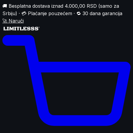
🚚 Besplatna dostava iznad 4.000,00 RSD (samo za
Srbiju) · 💳 Plaćanje pouzećem · 🔁 30 dana garancija
🚀
Naruči