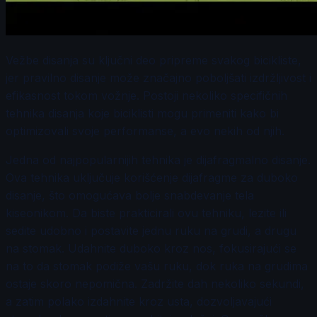
Vežbe disanja su ključni deo pripreme svakog bicikliste,
jer pravilno disanje može značajno poboljšati izdržljivost i
efikasnost tokom vožnje. Postoji nekoliko specifičnih
tehnika disanja koje biciklisti mogu primeniti kako bi
optimizovali svoje performanse, a evo nekih od njih.
Jedna od najpopularnijih tehnika je dijafragmalno disanje.
Ova tehnika uključuje korišćenje dijafragme za duboko
disanje, što omogućava bolje snabdevanje tela
kiseonikom. Da biste prakticirali ovu tehniku, lezite ili
sedite udobno i postavite jednu ruku na grudi, a drugu
na stomak. Udahnite duboko kroz nos, fokusirajući se
na to da stomak podiže vašu ruku, dok ruka na grudima
ostaje skoro nepomična. Zadržite dah nekoliko sekundi,
a zatim polako izdahnite kroz usta, dozvoljavajući