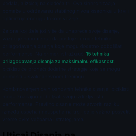
pedala, a izdisaj na sledeća tri. Ova sinhronizacija
pomaže u održavanju stabilnog nivoa kiseonika u krvi i
optimizuje energiju tokom vožnje.
Za one koji žele još više da unaprede svoje disanje,
važno je napomenuti da postoje i druge tehnike
prilagođavanja disanja koje mogu dodatno poboljšati
performanse. Na primer, istražujući
15 tehnika
prilagođavanja disanja za maksimalnu efikasnost
,
biciklisti će pronaći dodatne strategije koje se mogu
primeniti u svakodnevnom treningu.
Kombinovanjem ovih osnovnih tehnika disanja, biciklisti
mogu značajno poboljšati svoju izdržljivost i
performanse. Pravilno disanje može stvoriti razliku
između uspeha i neuspeha na trci, pa je važno posvetiti
vreme ovim vežbama i strategijama.
Uticaj Disanja na