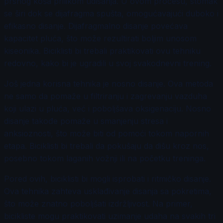
prsnog koša prilikom udisanja. U ovom procesu, stomak
se širi dok se dijafragma spušta, omogućavajući duboko i
efikasno disanje. Dijafragmalno disanje povećava
kapacitet pluća, što može rezultirati boljim unosom
kiseonika. Biciklisti bi trebali praktikovati ovu tehniku
redovno, kako bi je ugradili u svoj svakodnevni trening.
Još jedna korisna tehnika je nosno disanje. Ova metoda
ne samo da pomaže u filtriranju i zagrevanju vazduha
koji ulazi u pluća, već i poboljšava oksigenaciju. Nosno
disanje takođe pomaže u smanjenju stresa i
anksioznosti, što može biti od pomoći tokom napornih
etapa. Biciklisti bi trebali da pokušaju da dišu kroz nos,
posebno tokom laganih vožnji ili na početku treninga.
Pored ovih, biciklisti bi mogli isprobati i ritmičko disanje.
Ova tehnika zahteva usklađivanje disanja sa pokretima,
što može znatno poboljšati izdržljivost. Na primer,
bicikliste mogu praktikovati uzimanje udaha na svakih tri