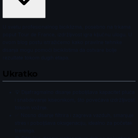
U svetu profesionalnog biciklizma, posebno na trkama
poput Tour de France, izdržljivost igra ključnu ulogu. U
ovom blog postu istražićemo kako pravilne tehnike
disanja mogu pomoći biciklistima da ostvare bolje
rezultate tokom dugih etapa.
Ukratko
💡 Dijafragmalno disanje poboljšava kapacitet pluća
i snabdevanje kiseonikom, što povećava izdržljivost
tokom vožnje.
✅ Nosno disanje filtrira i zagreva vazduh, smanjuje
stres i poboljšava oksigenaciju, idealno za početak
treninga.