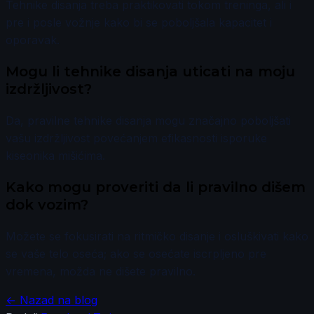
Tehnike disanja treba praktikovati tokom treninga, ali i
pre i posle vožnje kako bi se poboljšala kapacitet i
oporavak.
Mogu li tehnike disanja uticati na moju
izdržljivost?
Da, pravilne tehnike disanja mogu značajno poboljšati
vašu izdržljivost povećanjem efikasnosti isporuke
kiseonika mišićima.
Kako mogu proveriti da li pravilno dišem
dok vozim?
Možete se fokusirati na ritmičko disanje i osluškivati kako
se vaše telo oseća; ako se osećate iscrpljeno pre
vremena, možda ne dišete pravilno.
← Nazad na blog