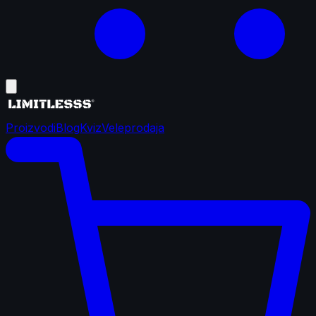
Proizvodi
Blog
Kviz
Veleprodaja