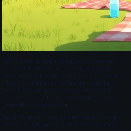
Osnovne tehnike disanja su ključne za poboljšanje
izdržljivosti biciklista. Pravilno disanje ne samo da
obezbeđuje više kiseonika mišićima, već i pomaže u
održavanju optimalnog nivoa energije tokom dugih
vožnji. U ovoj sekciji istražićemo nekoliko osnovnih
tehnika disanja koje biciklisti mogu primeniti kako bi
unapredili svoje performanse.
Jedna od najvažnijih tehnika je dijafragmalno disanje.
Ova tehnika uključuje korišćenje dijafragme umesto