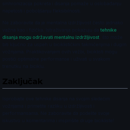
sinhronizacija pokreta i disanja pomaže u oslobađanju
napetosti i poboljšanju fleksibilnosti.
Ne zaboravite da je mentalna izdržljivost često jednako
važna kao i fizička. Istraživanja pokazuju da
tehnike
disanja mogu održavati mentalnu izdržljivost
, što može
biti ključno za uspeh u biciklističkim takmičenjima i dugim
vožnjama. Praktikovanjem ovih vežbi, biciklisti mogu
postići optimalne performanse i uživati u svakom
trenutku na biciklu.
Zaključak
Isprobajte ove tehnike disanja na svojim sledećim
vožnjama i primetite razliku u izdržljivosti i
performansama. Ne zaboravite da podelite svoje
iskustvo u komentarima i inspirišite druge bicikliste!