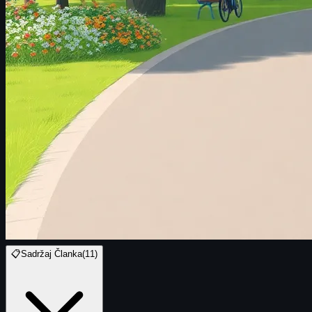
📋
Sadržaj Članka
(
11
)