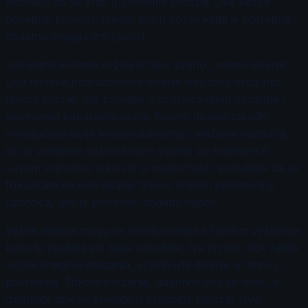
stomaku da se vrati u prvobitni položaj. Ove vežbe
posebno pomažu tokom dužih vožnji kada je potrebna
dodatna snaga i izdržljivost.
Još jedna korisna vežba je tako zvano „nosno disanje“.
Ova tehnika podrazumeva disanje isključivo kroz nos
tokom vožnje, što pomaže u pročišćavanju vazduha i
povećanju kapaciteta pluća. Nosno disanje takođe
omogućava bolje temperaturisanje i vlaženje vazduha,
što je posebno važno tokom vožnje po hladnom ili
suvom vremenu. Ako ste u mogućnosti, pokušajte da se
fokusirate na ovo disanje tokom kratkih sprintova ili
uzbrdica, gde je potreban dodatni napor.
Vežbe disanja mogu se kombinovati sa fizičkim vežbama
kako bi postigle još bolje rezultate. Na primer, dok radite
vežbe snage ili istezanja, praktikujte disanje u ritmu s
pokretima. Tokom istezanja, udahnite dok se širite, a
izdahnite dok se vraćate u prvobitni položaj. Ova