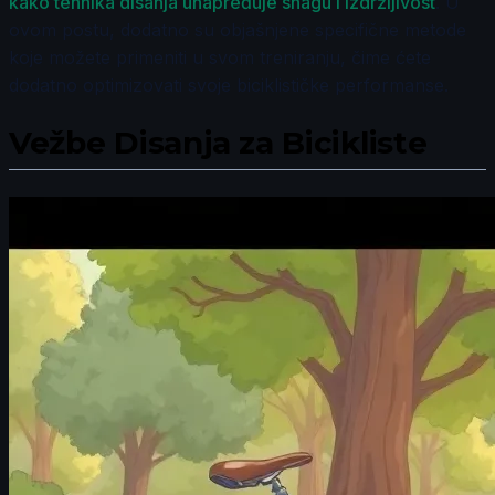
kako tehnika disanja unapređuje snagu i izdržljivost
. U
ovom postu, dodatno su objašnjene specifične metode
koje možete primeniti u svom treniranju, čime ćete
dodatno optimizovati svoje biciklističke performanse.
Vežbe Disanja za Bicikliste