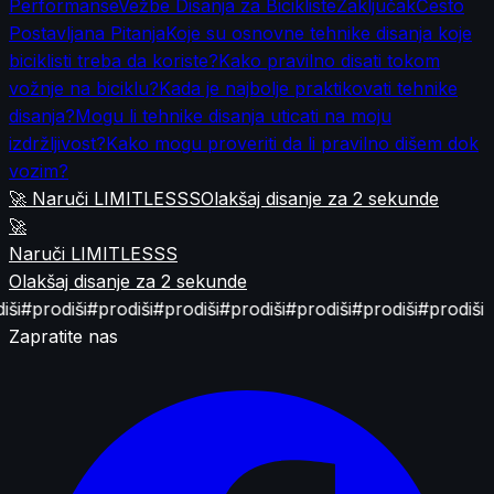
Performanse
Vežbe Disanja za Bicikliste
Zaključak
Često
Postavljana Pitanja
Koje su osnovne tehnike disanja koje
biciklisti treba da koriste?
Kako pravilno disati tokom
vožnje na biciklu?
Kada je najbolje praktikovati tehnike
disanja?
Mogu li tehnike disanja uticati na moju
izdržljivost?
Kako mogu proveriti da li pravilno dišem dok
vozim?
🚀 Naruči LIMITLESSS
Olakšaj disanje za 2 sekunde
🚀
Naruči LIMITLESSS
Olakšaj disanje za 2 sekunde
i
#prodiši
#prodiši
#prodiši
#prodiši
#prodiši
#prodiši
#prodiši
Zapratite nas