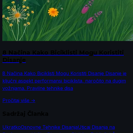
8 Načina Kako Biciklisti Mogu Koristiti
Disanje
8 Načina Kako Biciklisti Mogu Koristiti Disanje Disanje je
ključni aspekt performansi biciklista, naročito na dugim
vožnjama. Pravilne tehnike disa
Pročitaj više →
Sadržaj Članka
Ukratko
Osnovne Tehnike Disanja
Uticaj Disanja na