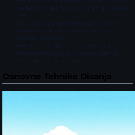
🎯 Ritmičko disanje sinhronizuje dah sa pokretima,
optimizuje energiju i održava stabilan nivo kiseonika
u krvi.
⚡ Vežbe disanja treba kombinovati sa fizičkim
aktivnostima kako bi se poboljšala fleksibilnost i
oslobađanje napetosti.
🔑 Mentalna izdržljivost se može unaprediti
tehnikama disanja, što je ključno za uspeh na
takmičenjima i dugim vožnjama.
Osnovne Tehnike Disanja