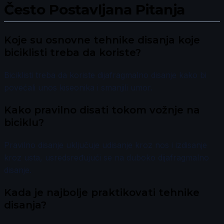
Često Postavljana Pitanja
Koje su osnovne tehnike disanja koje
biciklisti treba da koriste?
Biciklisti treba da koriste dijafragmalno disanje kako bi
povećali unos kiseonika i smanjili umor.
Kako pravilno disati tokom vožnje na
biciklu?
Pravilno disanje uključuje udisanje kroz nos i izdisanje
kroz usta, usredsređujući se na duboko dijafragmalno
disanje.
Kada je najbolje praktikovati tehnike
disanja?