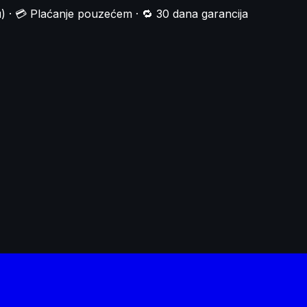
) · 💳 Plaćanje pouzećem · 🔁 30 dana garancija