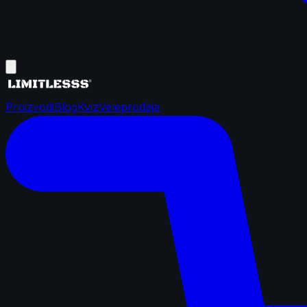
Proizvodi
Blog
Kviz
Veleprodaja