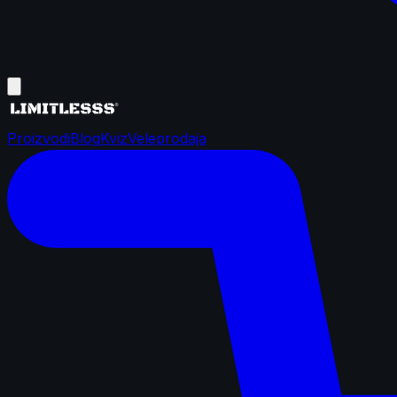
Proizvodi
Blog
Kviz
Veleprodaja