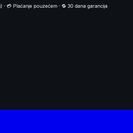
) · 💳 Plaćanje pouzećem · 🔁 30 dana garancija