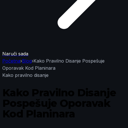
Naruči sada
Početna
›
Blog
›
Kako Pravilno Disanje Pospešuje
Oporavak Kod Planinara
Kako pravilno disanje
Kako Pravilno Disanje
Pospešuje Oporavak
Kod Planinara