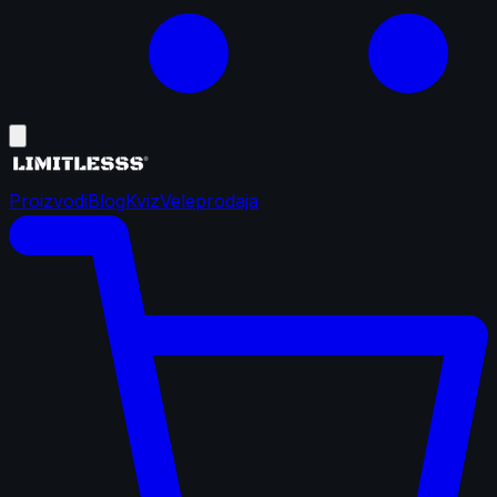
Proizvodi
Blog
Kviz
Veleprodaja