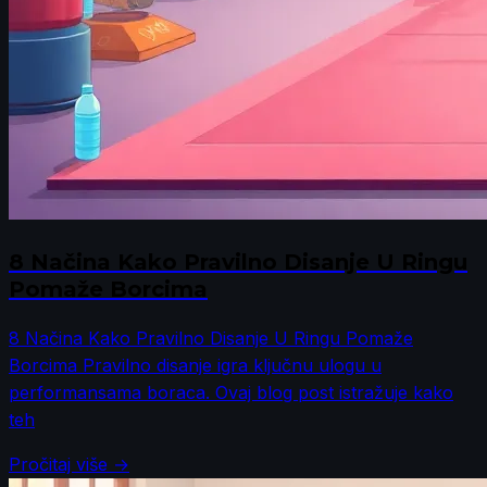
8 Načina Kako Pravilno Disanje U Ringu
Pomaže Borcima
8 Načina Kako Pravilno Disanje U Ringu Pomaže
Borcima Pravilno disanje igra ključnu ulogu u
performansama boraca. Ovaj blog post istražuje kako
teh
Pročitaj više →