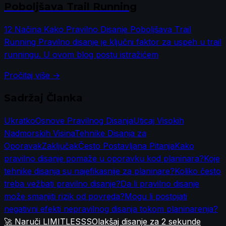
Poboljšava Trail Running
12 Načina Kako Pravilno Disanje Poboljšava Trail
Running Pravilno disanje je ključni faktor za uspeh u trail
runningu. U ovom blog postu istražićem
Pročitaj više →
Sadržaj Članka
Ukratko
Osnove Pravilnog Disanja
Uticaj Visokih
Nadmorskih Visina
Tehnike Disanja za
Oporavak
Zaključak
Često Postavljana Pitanja
Kako
pravilno disanje pomaže u oporavku kod planinara?
Koje
tehnike disanja su najefikasnije za planinare?
Koliko često
treba vežbati pravilno disanje?
Da li pravilno disanje
može smanjiti rizik od povreda?
Mogu li postojati
negativni efekti nepravilnog disanja tokom planinarenja?
🚀 Naruči LIMITLESSS
Olakšaj disanje za 2 sekunde