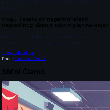
poboljšava cirkulaciju, što može smanjiti rizik od
povreda.
Mogu li postojati negativni efekti
nepravilnog disanja tokom planinarenja?
Da, nepravilno disanje može dovesti do umora,
hiperventilacije i smanjenja fizičke izdržljivosti.
← Nazad na blog
Podeli:
Facebook
Twitter
Slični Članci