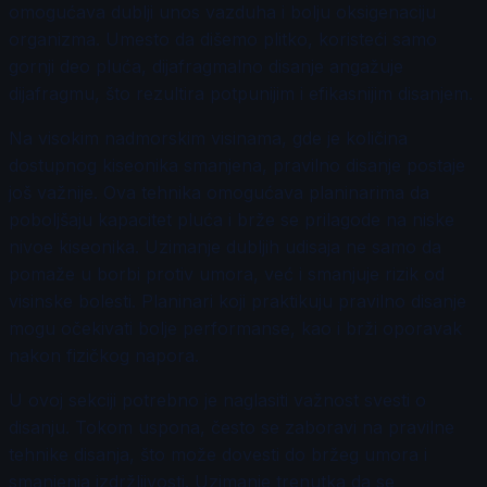
omogućava dublji unos vazduha i bolju oksigenaciju
organizma. Umesto da dišemo plitko, koristeći samo
gornji deo pluća, dijafragmalno disanje angažuje
dijafragmu, što rezultira potpunijim i efikasnijim disanjem.
Na visokim nadmorskim visinama, gde je količina
dostupnog kiseonika smanjena, pravilno disanje postaje
još važnije. Ova tehnika omogućava planinarima da
poboljšaju kapacitet pluća i brže se prilagode na niske
nivoe kiseonika. Uzimanje dubljih udisaja ne samo da
pomaže u borbi protiv umora, već i smanjuje rizik od
visinske bolesti. Planinari koji praktikuju pravilno disanje
mogu očekivati bolje performanse, kao i brži oporavak
nakon fizičkog napora.
U ovoj sekciji potrebno je naglasiti važnost svesti o
disanju. Tokom uspona, često se zaboravi na pravilne
tehnike disanja, što može dovesti do bržeg umora i
smanjenja izdržljivosti. Uzimanje trenutka da se