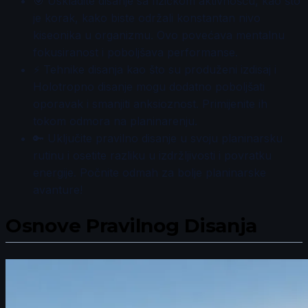
🎯 Uskladite disanje sa fizičkom aktivnošću, kao što
je korak, kako biste održali konstantan nivo
kiseonika u organizmu. Ovo povećava mentalnu
fokusiranost i poboljšava performanse.
⚡ Tehnike disanja kao što su produženi izdisaj i
Holotropno disanje mogu dodatno poboljšati
oporavak i smanjiti anksioznost. Primijenite ih
tokom odmora na planinarenju.
🔑 Uključite pravilno disanje u svoju planinarsku
rutinu i osetite razliku u izdržljivosti i povratku
energije. Počnite odmah za bolje planinarske
avanture!
Osnove Pravilnog Disanja