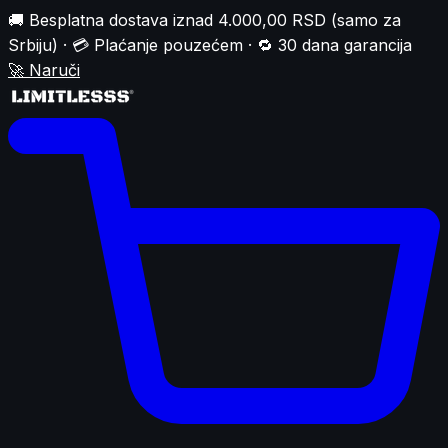
🚚 Besplatna dostava iznad 4.000,00 RSD (samo za
Srbiju) · 💳 Plaćanje pouzećem · 🔁 30 dana garancija
🚀
Naruči