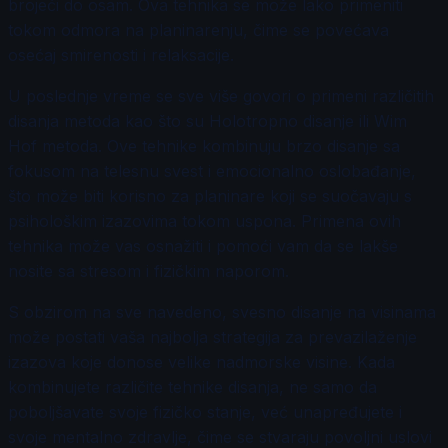
brojeći do osam. Ova tehnika se može lako primeniti
tokom odmora na planinarenju, čime se povećava
osećaj smirenosti i relaksacije.
U poslednje vreme se sve više govori o primeni različitih
disanja metoda kao što su Holotropno disanje ili Wim
Hof metoda. Ove tehnike kombinuju brzo disanje sa
fokusom na telesnu svest i emocionalno oslobađanje,
što može biti korisno za planinare koji se suočavaju s
psihološkim izazovima tokom uspona. Primena ovih
tehnika može vas osnažiti i pomoći vam da se lakše
nosite sa stresom i fizičkim naporom.
S obzirom na sve navedeno, svesno disanje na visinama
može postati vaša najbolja strategija za prevazilaženje
izazova koje donose velike nadmorske visine. Kada
kombinujete različite tehnike disanja, ne samo da
poboljšavate svoje fizičko stanje, već unapređujete i
svoje mentalno zdravlje, čime se stvaraju povoljni uslovi