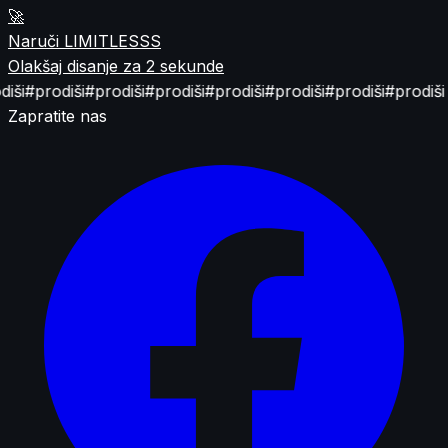
🚀
Naruči LIMITLESSS
Olakšaj disanje za 2 sekunde
ši
#prodiši
#prodiši
#prodiši
#prodiši
#prodiši
#prodiši
#prodiši
Zapratite nas