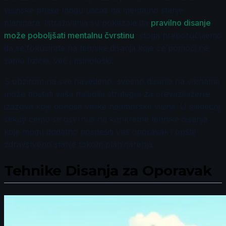
visinske prilike mogu uticati na mentalno stanje
planinara. Istraživanja su pokazala da
pravilno disanje
može poboljšati mentalnu čvrstinu
, stoga preporučujemo
da se fokusirate na tehnike disanja koje će pomoći ne
samo fizički, već i psihološki.
S obzirom na sve navedeno, svesno disanje na visinama
može postati vaša najbolja strategija za prevazilaženje
izazova koje donose velike nadmorske visine. U sledećoj
sekciji ćemo se osvrnuti na konkretne tehnike disanja
koje mogu dodatno pospešiti vaš oporavak i opšte
zdravstveno stanje tokom planinarenja.
Tehnike Disanja za Oporavak