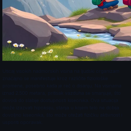
Uticaj visokih nadmorskih visina na ljudski organizam
značajno se manifestuje kroz različite fiziološke
promene, posebno kada je reč o disanju. Na visinama
iznad 2.500 metara, pritisak vazduha se smanjuje, što
dovodi do slabije dostupnosti kiseonika. Ova situacija
može izazvati hipoksiju, stanja u kojem telo ne dobija
dovoljno kiseonika, što može otežati fizičku aktivnost i
usporiti oporavak.