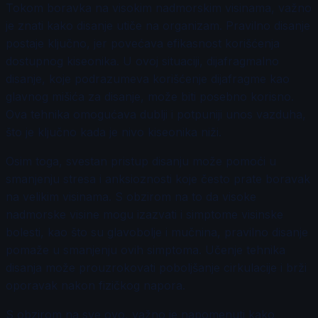
Tokom boravka na visokim nadmorskim visinama, važno
je znati kako disanje utiče na organizam. Pravilno disanje
postaje ključno, jer povećava efikasnost korišćenja
dostupnog kiseonika. U ovoj situaciji, dijafragmalno
disanje, koje podrazumeva korišćenje dijafragme kao
glavnog mišića za disanje, može biti posebno korisno.
Ova tehnika omogućava dublji i potpuniji unos vazduha,
što je ključno kada je nivo kiseonika niži.
Osim toga, svestan pristup disanju može pomoći u
smanjenju stresa i anksioznosti koje često prate boravak
na velikim visinama. S obzirom na to da visoke
nadmorske visine mogu izazvati i simptome visinske
bolesti, kao što su glavobolje i mučnina, pravilno disanje
pomaže u smanjenju ovih simptoma. Učenje tehnika
disanja može prouzrokovati poboljšanje cirkulacije i brži
oporavak nakon fizičkog napora.
S obzirom na sve ovo, važno je napomenuti kako