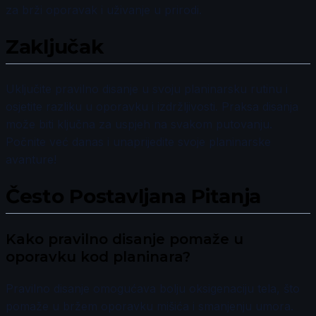
za brži oporavak i uživanje u prirodi.
Zaključak
Uključite pravilno disanje u svoju planinarsku rutinu i
osjetite razliku u oporavku i izdržljivosti. Praksa disanja
može biti ključna za uspjeh na svakom putovanju.
Počnite već danas i unaprijedite svoje planinarske
avanture!
Često Postavljana Pitanja
Kako pravilno disanje pomaže u
oporavku kod planinara?
Pravilno disanje omogućava bolju oksigenaciju tela, što
pomaže u bržem oporavku mišića i smanjenju umora.