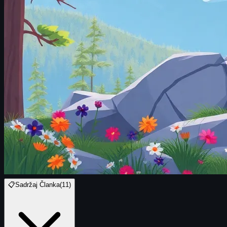
📋
Sadržaj Članka
(
11
)