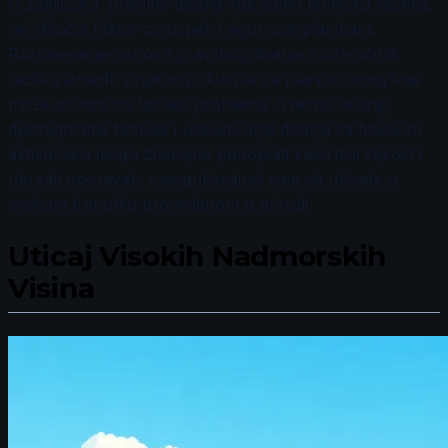
U zaključku, pravilno disanje nije samo tehnička veština,
već ključni faktor za uspeh i sigurnost planinara.
Razumevanje osnova pravilnog disanja može učiniti
razliku između prijatnog iskustva na planini i onog koje
može dovesti do fizičkih problema. Svesno disanje,
dijafragmalne tehnike i usklađivanje disanja sa fizičkom
aktivnošću mogu značajno poboljšati vašu izdržljivost i
ubrzati oporavak, omogućavajući vam da uživate u
svakom trenutku provedenom u prirodi.
Uticaj Visokih Nadmorskih
Visina