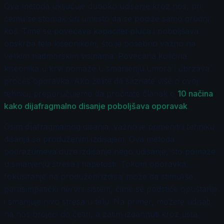
Ova metoda uključuje duboko udisanje kroz nos, pri
čemu se stomak širi umesto da se podiže samo grudni
koš. Time se povećava kapacitet pluća i poboljšava
opskrba tela kiseonikom, što je posebno važno na
velikim nadmorskim visinama. Povećana količina
kiseonika u krvi pomaže u smanjenju umora i ubrzava
proces oporavka. Ako želite da saznate više o ovoj
tehnici, preporučujemo da pročitate članak o
10 načina
kako dijafragmalno disanje poboljšava oporavak
.
Osim dijafragmalnog disanja, važno je primeniti i tehniku
disanja sa produženim izdisajem. Ova metoda
podrazumeva duže izdisanje nego udisanje, što pomaže
u smanjenju stresa i napetosti. Tokom oporavka,
fokusiranje na produženi izdisaj može da stimuliše
parasimpatički nervni sistem, čime se podstiče opuštanje
i smanjuje nivo stresa u telu. Na primer, možete udisati
na nos brojeći do četiri, a zatim izdahnuti kroz usta