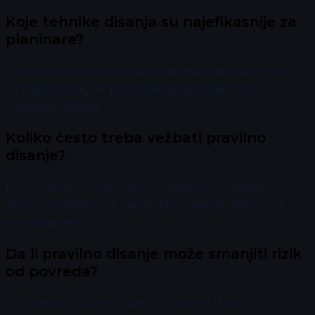
Koje tehnike disanja su najefikasnije za
planinare?
Tehnike poput dijafragmalnog disanja i disanja kroz nos
su najefikasnije, jer poboljšavaju kapacitet pluća i
efikasnost disanja.
Koliko često treba vežbati pravilno
disanje?
Preporučuje se svakodnevno vežbanje pravilnog
disanja, posebno pre i posle planinarenja, kako bi se
poboljšala tehnika.
Da li pravilno disanje može smanjiti rizik
od povreda?
Da, pravilno disanje smanjuje napetost u telu i