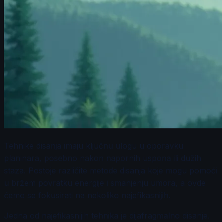
Tehnike disanja imaju ključnu ulogu u oporavku
planinara, posebno nakon napornih uspona ili dužih
staza. Postoje različite metode disanja koje mogu pomoći
u bržem povratku energije i smanjenju umora, a ovde
ćemo se fokusirati na nekoliko najefikasnijih.
Jedna od najefikasnijih tehnika je dijafragmalno disanje.