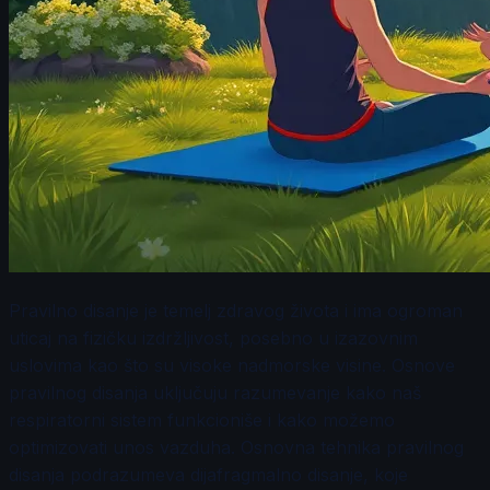
Pravilno disanje je temelj zdravog života i ima ogroman
uticaj na fizičku izdržljivost, posebno u izazovnim
uslovima kao što su visoke nadmorske visine. Osnove
pravilnog disanja uključuju razumevanje kako naš
respiratorni sistem funkcioniše i kako možemo
optimizovati unos vazduha. Osnovna tehnika pravilnog
disanja podrazumeva dijafragmalno disanje, koje