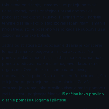
fokusirate na disanje, usmeravajući pažnju na svaki
udisaj i izdisaj, može značajno ubrzati oporavak i
poboljšati celokupno iskustvo. Planinari mogu koristiti
tehnike disanja kako bi stabilizovali srčani ritam i smanjili
nivo stresa, što je posebno važno kada se suočavaju sa
izazovima visinske bolesti.
Jedna od strategija za poboljšanje disanja je korišćenje
tempa disanja koji odgovara fizičkoj aktivnosti. Na
primer, usklađivanje udisaja i izdisaja sa koracima može
pomoći u održavanju konstantnog nivoa kiseonika u
organizmu. Ove tehnike ne samo da pospešuju
oporavak, već i poboljšavaju mentalnu fokusiranost, što
je ključno pri penjanju na visoke planine. Za više
informacija o tome kako pravilno disanje može pomoći u
jogi i pilatesu, pogledajte članak
15 načina kako pravilno
disanje pomaže u jogama i pilatesu
.