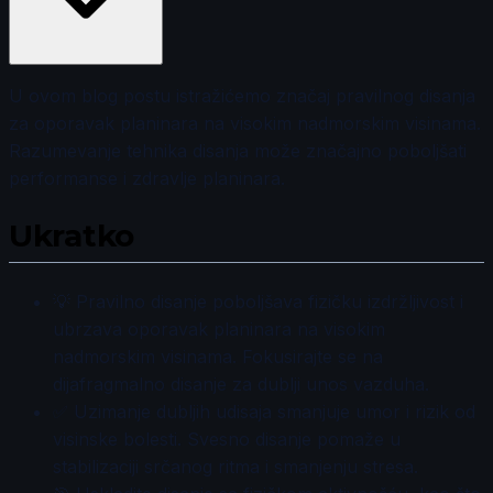
U ovom blog postu istražićemo značaj pravilnog disanja
za oporavak planinara na visokim nadmorskim visinama.
Razumevanje tehnika disanja može značajno poboljšati
performanse i zdravlje planinara.
Ukratko
💡 Pravilno disanje poboljšava fizičku izdržljivost i
ubrzava oporavak planinara na visokim
nadmorskim visinama. Fokusirajte se na
dijafragmalno disanje za dublji unos vazduha.
✅ Uzimanje dubljih udisaja smanjuje umor i rizik od
visinske bolesti. Svesno disanje pomaže u
stabilizaciji srčanog ritma i smanjenju stresa.