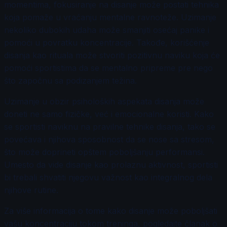
momentima, fokusiranje na disanje može postati tehnika
koja pomaže u vraćanju mentalne ravnoteže. Uzimanje
nekoliko dubokih udaha može smanjiti osećaj panike i
pomoći u povratku koncentracije. Takođe, korišćenje
disanja kao rituala može stvoriti pozitivnu naviku koja će
pomoći sportistima da se mentalno pripreme pre nego
što započnu sa podizanjem težina.
Uzimanje u obzir psiholoških aspekata disanja može
doneti ne samo fizičke, već i emocionalne koristi. Kako
se sportisti naviknu na pravilne tehnike disanja, tako se
povećava i njihova sposobnost da se nose sa stresom,
što može doprineti opštem poboljšanju performansi.
Umesto da vide disanje kao prolaznu aktivnost, sportisti
bi trebali shvatiti njegovu važnost kao integralnog dela
njihove rutine.
Za više informacija o tome kako disanje može poboljšati
vašu koncentraciju tokom treninga, pogledajte članak o