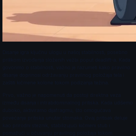
Disanje igra ključnu ulogu u našoj stabilnosti, posebno
prilikom izvođenja složenih vežbi poput deadlift-a. Kada
govorimo o stabilnosti, važno je razumeti kako pravilno
disanje doprinosi održavanju pravilnog položaja tela i
zaštiti kičmene kolone tokom podizanja težina.
Prvo, važno je napomenuti da postoji direktna veza
između disanja i intrabdominalnog pritiska. Kada udišemo
duboko, aktiviramo dijafragmu, što omogućava
povećanje pritiska unutar stomaka. Ovaj pritisak deluje
kao prirodni steznik, stabilizujući kičmeni stub i
pomažući u očuvanju pravilnog položaja tokom