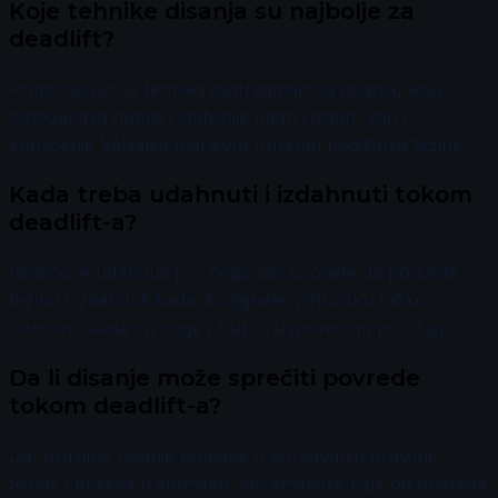
Koje tehnike disanja su najbolje za
deadlift?
Preporučuje se tehnika dijafragmalnog disanja, koja
omogućava dublje i stabilnije udah i izdah, kao i
korišćenje Valsalva manevra prilikom podizanja težine.
Kada treba udahnuti i izdahnuti tokom
deadlift-a?
Idealno je udahnuti pre nego što počnete da podižete
težinu i izdahnuti kada dostignete vrhunsku tačku,
odnosno kada su noge i trup u uspravnom položaju.
Da li disanje može sprečiti povrede
tokom deadlift-a?
Da, pravilno disanje pomaže u održavanju pravilne
forme i pritiska u stomaku, što smanjuje rizik od povreda