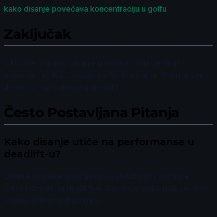
kako disanje povećava koncentraciju u golfu
.
Zaključak
Uključite pravilno disanje u svoju rutinu treninga i
primetite razliku u snazi i performansama. Počnite već
danas i unapredite svoj deadlift!
Često Postavljana Pitanja
Kako disanje utiče na performanse u
deadlift-u?
Disanje pomaže u održavanju stabilnosti i kontrole
tokom izvođenja deadlift-a, što može poboljšati ukupnu
snagu i efikasnost pokreta.