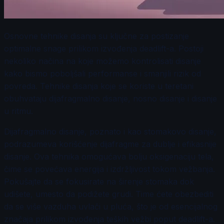
Osnovne tehnike disanja su ključne za postizanje
optimalne snage prilikom izvođenja deadlift-a. Postoji
nekoliko načina na koje možemo kontrolisati disanje
kako bismo poboljšali performanse i smanjili rizik od
povreda. Tehnike disanja koje se koriste u teretani
obuhvataju dijafragmalno disanje, nosno disanje i disanje
u ritmu.
Dijafragmalno disanje, poznato i kao stomakovo disanje,
podrazumeva korišćenje dijafragme za dublje i efikasnije
disanje. Ova tehnika omogućava bolju oksigenaciju tela,
čime se povećava energija i izdržljivost tokom vežbanja.
Pokušajte da se fokusirate na širenje stomaka dok
udišete, umesto da podižete grudi. Time ćete obezbediti
da se više vazduha uvlači u pluća, što je od esencijalnog
značaja prilikom izvođenja teških vežbi poput deadlift-a.