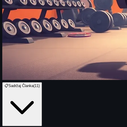
📋
Sadržaj Članka
(
11
)