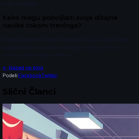
leđa i stomaka.
Kako mogu poboljšati svoje disajne
navike tokom treninga?
Praksa svesnog disanja tokom vežbi, kao i uključivanje
vežbi disanja u svoj režim treninga, može pomoći u
razvoju boljih disajnih navika.
← Nazad na blog
Podeli:
Facebook
Twitter
Slični Članci