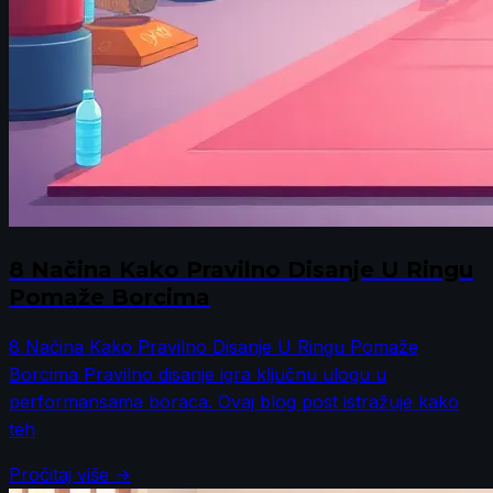
8 Načina Kako Pravilno Disanje U Ringu
Pomaže Borcima
8 Načina Kako Pravilno Disanje U Ringu Pomaže
Borcima Pravilno disanje igra ključnu ulogu u
performansama boraca. Ovaj blog post istražuje kako
teh
Pročitaj više →