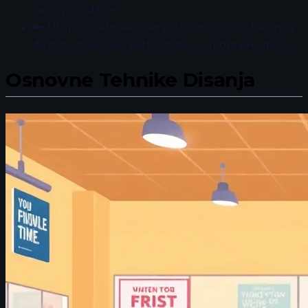
samopouzdanje.
🔑 Uključite tehnike disanja u svoju rutinu treninga
da biste poboljšali performanse i oporavak mišića.
Osnovne Tehnike Disanja