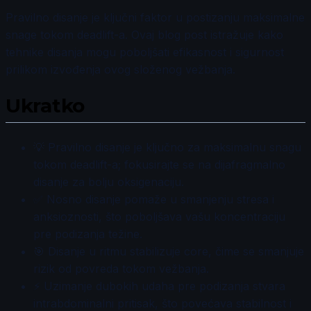
Pravilno disanje je ključni faktor u postizanju maksimalne
snage tokom deadlift-a. Ovaj blog post istražuje kako
tehnike disanja mogu poboljšati efikasnost i sigurnost
prilikom izvođenja ovog složenog vežbanja.
Ukratko
💡 Pravilno disanje je ključno za maksimalnu snagu
tokom deadlift-a; fokusirajte se na dijafragmalno
disanje za bolju oksigenaciju.
✅ Nosno disanje pomaže u smanjenju stresa i
anksioznosti, što poboljšava vašu koncentraciju
pre podizanja težine.
🎯 Disanje u ritmu stabilizuje core, čime se smanjuje
rizik od povreda tokom vežbanja.
⚡ Uzimanje dubokih udaha pre podizanja stvara
intrabdominalni pritisak, što povećava stabilnost i