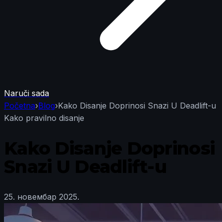
Naruči sada
Početna
›
Blog
›
Kako Disanje Doprinosi Snazi U Deadlift-u
Kako pravilno disanje
Kako Disanje Doprinosi
Snazi U Deadlift-u
25. новембар 2025.