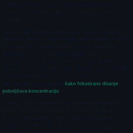
izvođenja vežbe. Na ovaj način, pravilno disanje ne
samo da poboljšava snagu, već i smanjuje rizik od
povreda.
Osim fizičkih aspekata, disanje ima i uticaj na mentalnu
stabilnost. Mnogi sportisti koriste tehnike disanja kako bi
se usredsredili i smanjili anksioznost pre podizanja
težina. Na primer, fokusirano disanje može pomoći u
povećanju koncentracije tokom izvođenja deadlift-a.
Članak o tome kako fokusirano disanje može poboljšati
vašu koncentraciju može vam biti od pomoći u
razumevanju ovog aspekta
kako fokusirano disanje
poboljšava koncentraciju
.
Takođe, pravilno disanje može doprineti efikasnijem
izvođenju pokreta. Ako tokom deadlift-a izgubimo
kontrolu nad disanjem, to može dovesti do gubitka
stabilnosti i potencijalno do povreda. Zbog toga je važno
uvežbati tehnike disanja koje uključuju duboko i mirno