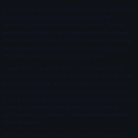
Nosno disanje je još jedna tehnika koja može biti korisna.
Disanje kroz nos pomaže u filtriranju vazduha i
održavanju pravilne temperature i vlažnosti. Takođe,
aktivira parasimpatički nervni sistem, što može smanjiti
stres i anksioznost tokom treninga. Kada se pripremate
za podizanje težine, izdahnite kroz nos kako biste se
oslobodili napetosti i pripremili telo za napor.
Disanje u ritmu je takođe važno, posebno u fazama
podizanja i spuštanja težine. Preporučuje se da se udiše
pre početka pokreta, a izdisanje sledi tokom podizanja
tereta. Ovaj obrazac disanja pomaže u stabilizaciji core-
a, što je ključno za pravilnu tehniku i smanjenje rizika od
povreda. Kontrolisano disanje omogućava vam da
održite pritisak u stomaku, čime se povećava stabilnost
kičmene kolone.
Za više informacija o tome kako pravilno disanje može