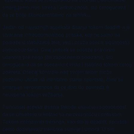
smanjujemo nivo stresa i anksioznosti, što omogućava
da se bolje skoncentrišemo na tehniku.
Jedan od najvažnijih aspekata disanja tokom deadlift-a je
stvaranje intrabdominalnog pritiska, koji ne samo da
pomaže u stabilizaciji tela, već i pruža osećaj sigurnosti i
samopouzdanja. Ovaj pritisak se postiže pravilnim
udahom pre nego što započnemo podizanje, što
omogućava da se osećamo čvrsto i stabilno tokom celog
pokreta. Osećaj kontrole nad svojim telom može
pozitivno uticati na mentalno stanje sportiste, čime se
smanjuje verovatnoća da će doći do povreda ili
neuspeha tokom vežbanja.
Psihološki aspekti disanja takođe uključuju sposobnost
da se uhvatimo u koštac sa neizvesnošću i pritiskom.
Tokom intenzivnih treninga, kao što je deadlift, sportisti
često doživljavaju trenutke sumnje i umora. U tim