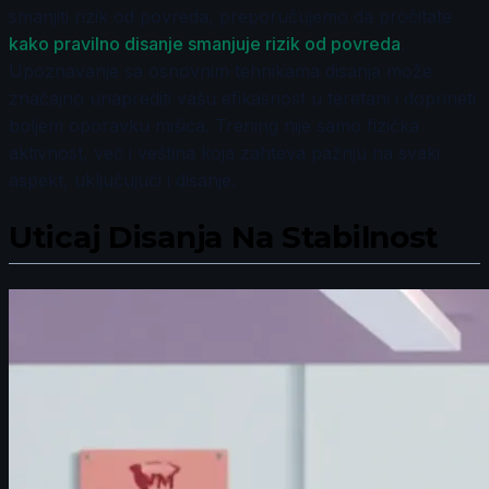
smanjiti rizik od povreda, preporučujemo da pročitate
kako pravilno disanje smanjuje rizik od povreda
.
Upoznavanje sa osnovnim tehnikama disanja može
značajno unaprediti vašu efikasnost u teretani i doprineti
boljem oporavku mišića. Trening nije samo fizička
aktivnost, već i veština koja zahteva pažnju na svaki
aspekt, uključujući i disanje.
Uticaj Disanja Na Stabilnost