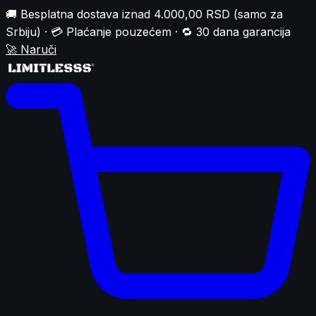
🚚 Besplatna dostava iznad 4.000,00 RSD (samo za
Srbiju) · 💳 Plaćanje pouzećem · 🔁 30 dana garancija
🚀
Naruči