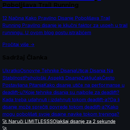
Poboljšava Trail Running
12 Načina Kako Pravilno Disanje Poboljšava Trail
Running Pravilno disanje je ključni faktor za uspeh u trail
runningu. U ovom blog postu istražićem
Pročitaj više →
Sadržaj Članka
Ukratko
Osnovne Tehnike Disanja
Uticaj Disanja Na
Stabilnost
Psihološki Aspekti Disanja
Zaključak
Često
Postavljana Pitanja
Kako disanje utiče na performanse u
deadlift-u?
Koje tehnike disanja su najbolje za deadlift?
Kada treba udahnuti i izdahnuti tokom deadlift-a?
Da li
disanje može sprečiti povrede tokom deadlift-a?
Kako
mogu poboljšati svoje disajne navike tokom treninga?
🚀 Naruči LIMITLESSS
Olakšaj disanje za 2 sekunde
🚀