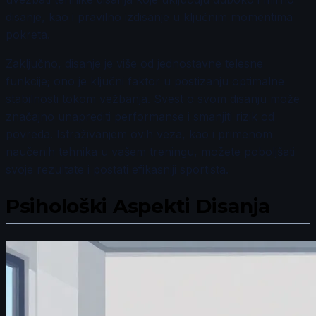
disanje, kao i pravilno izdisanje u ključnim momentima
pokreta.
Zaključno, disanje je više od jednostavne telesne
funkcije; ono je ključni faktor u postizanju optimalne
stabilnosti tokom vežbanja. Svest o svom disanju može
značajno unaprediti performanse i smanjiti rizik od
povreda. Istraživanjem ovih veza, kao i primenom
naučenih tehnika u vašem treningu, možete poboljšati
svoje rezultate i postati efikasniji sportista.
Psihološki Aspekti Disanja