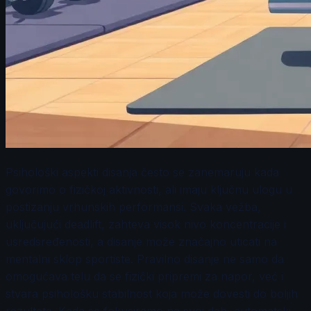
Psihološki aspekti disanja često se zanemaruju kada
govorimo o fizičkoj aktivnosti, ali imaju ključnu ulogu u
postizanju vrhunskih performansi. Svaka vežba,
uključujući deadlift, zahteva visok nivo koncentracije i
usredsređenosti, a disanje može značajno uticati na
mentalni sklop sportiste. Pravilno disanje ne samo da
omogućava telu da se fizički pripremi za napor, već i
stvara psihološku stabilnost koja može dovesti do boljih
rezultata. Kada se fokusiramo na svoj dah, automatski