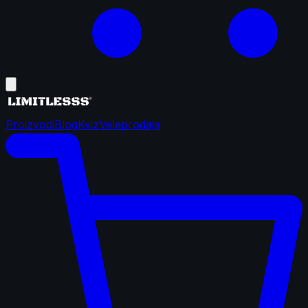
Proizvodi
Blog
Kviz
Veleprodaja