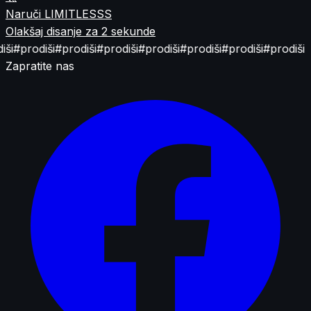
Naruči LIMITLESSS
Olakšaj disanje za 2 sekunde
ši
#prodiši
#prodiši
#prodiši
#prodiši
#prodiši
#prodiši
#prodiši
Zapratite nas