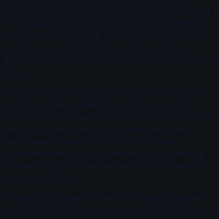
poboljšanju fokusa i izdržljivosti tokom mečeva. Različiti
ritmovi disanja mogu uticati na vašu energiju i mentalnu
pripremljenost. Na primer, sporiji ritmovi disanja, koji
uključuju duže udahne i izdahne, mogu pomoći u
smanjenju anksioznosti i stresa pre važnih trenutaka na
terenu.
Pokušajte da uspostavite sopstveni ritam disanja tokom
treninga. Možete započeti sa udahom na brojne 4,
zadržati dah na 2, a zatim izdahnuti na 6. Ova tehnika ne
samo da će vam pomoći da se smirite, već će vas i
naučiti kako da kontrolišete svoj puls. Uključite
eksperimentisanje sa ritmom disanja u svoje treninge i
obratite pažnju na to kako se vaše telo i um osećaju
tokom različitih faza.
Kombinujte ovu praksu sa tehnikom dubokog disanja,
kako biste dodatno unapredili svoje performanse i razvili