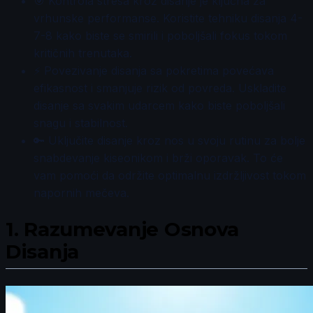
🎯 Kontrola stresa kroz disanje je ključna za
vrhunske performanse. Koristite tehniku disanja 4-
7-8 kako biste se smirili i poboljšali fokus tokom
kritičnih trenutaka.
⚡ Povezivanje disanja sa pokretima povećava
efikasnost i smanjuje rizik od povreda. Uskladite
disanje sa svakim udarcem kako biste poboljšali
snagu i stabilnost.
🔑 Uključite disanje kroz nos u svoju rutinu za bolje
snabdevanje kiseonikom i brži oporavak. To će
vam pomoći da održite optimalnu izdržljivost tokom
napornih mečeva.
1.
Razumevanje Osnova
Disanja