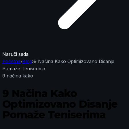
Naruči sada
Početna
›
Blog
›
9 Načina Kako Optimizovano Disanje
Pomaže Teniserima
9 načina kako
9 Načina Kako
Optimizovano Disanje
Pomaže Teniserima