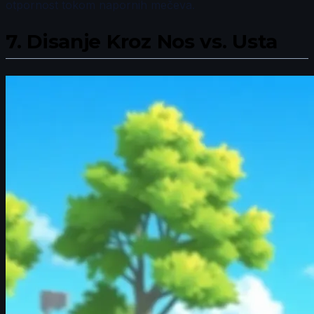
otpornost tokom napornih mečeva.
7.
Disanje Kroz Nos vs. Usta