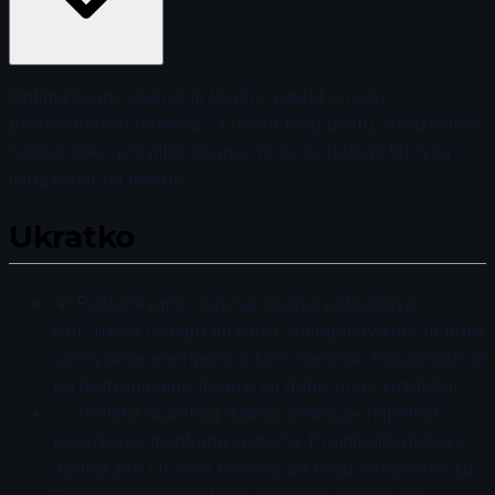
Optimizovano disanje je ključni aspekt u radu
profesionalnih tenisera. U ovom blog postu, istražićemo
načine kako pravilno disanje može poboljšati tehniku i
izdržljivost na terenu.
Ukratko
💡 Razumevanje osnova disanja poboljšava
izdržljivost i snagu tenisera, omogućavajući im bolje
upravljanje energijom tokom mečeva. Fokusirajte se
na dijafragmalno disanje za dublji unos vazduha.
✅ Tehnika dubokog disanja smanjuje napetost i
poboljšava mentalnu jasnoću. Praktikujte duboko
disanje pre i tokom mečeva za bolju koncentraciju.