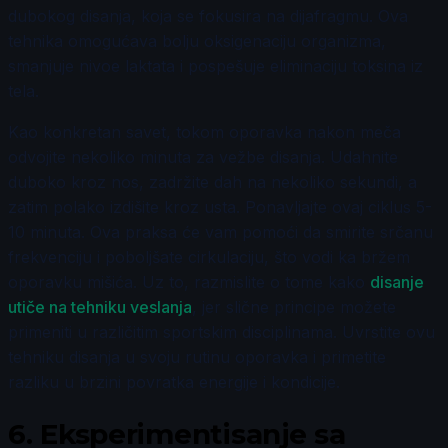
dubokog disanja, koja se fokusira na dijafragmu. Ova
tehnika omogućava bolju oksigenaciju organizma,
smanjuje nivoe laktata i pospešuje eliminaciju toksina iz
tela.
Kao konkretan savet, tokom oporavka nakon meča
odvojite nekoliko minuta za vežbe disanja. Udahnite
duboko kroz nos, zadržite dah na nekoliko sekundi, a
zatim polako izdišite kroz usta. Ponavljajte ovaj ciklus 5-
10 minuta. Ova praksa će vam pomoći da smirite srčanu
frekvenciju i poboljšate cirkulaciju, što vodi ka bržem
oporavku mišića. Uz to, razmislite o tome kako
disanje
utiče na tehniku veslanja
, jer slične principe možete
primeniti u različitim sportskim disciplinama. Uvrstite ovu
tehniku disanja u svoju rutinu oporavka i primetite
razliku u brzini povratka energije i kondicije.
6.
Eksperimentisanje sa