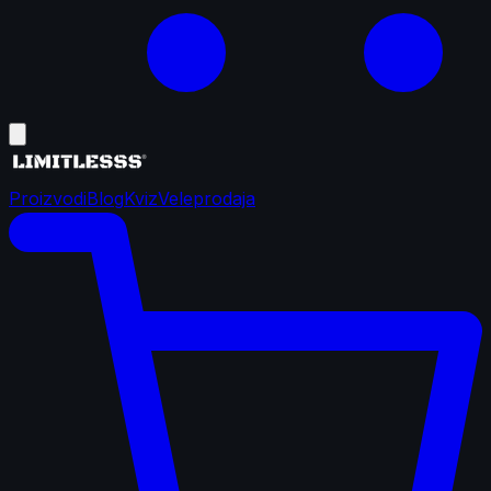
Proizvodi
Blog
Kviz
Veleprodaja