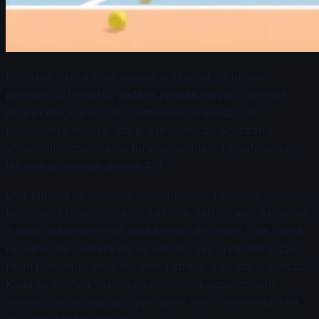
Kontrola stresa kroz disanje je ključna za tenisere,
posebno u trenutku kada je pritisak najveći. Tehnike
disanja mogu pomoći u smanjenju anksioznosti i
poboljšanju fokusa, što je presudno za postizanje
vrhunskih rezultata na terenu. Jedna od najefikasnijih
tehnika je metoda disanja 4-7-8.
Ova tehnika se sastoji iz tri jednostavna koraka: udahnite
kroz nos brojeći do četiri, zadržite dah brojeći do sedam,
a zatim izdahnite kroz usta brojeći do osam. Ova rutina
ne samo da pomaže da se umirite, već i reguliše srčani
ritam i smanjuje nivo hormona stresa, kao što je kortizol.
Kada se primeni pre meča ili tokom pauze između
setova, može značajno poboljšati vašu sposobnost da