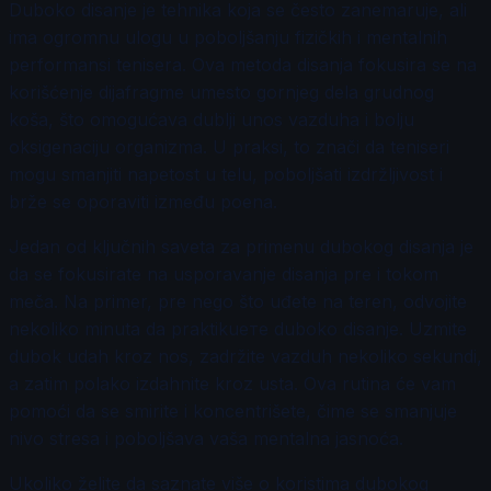
Duboko disanje je tehnika koja se često zanemaruje, ali
ima ogromnu ulogu u poboljšanju fizičkih i mentalnih
performansi tenisera. Ova metoda disanja fokusira se na
korišćenje dijafragme umesto gornjeg dela grudnog
koša, što omogućava dublji unos vazduha i bolju
oksigenaciju organizma. U praksi, to znači da teniseri
mogu smanjiti napetost u telu, poboljšati izdržljivost i
brže se oporaviti između poena.
Jedan od ključnih saveta za primenu dubokog disanja je
da se fokusirate na usporavanje disanja pre i tokom
meča. Na primer, pre nego što uđete na teren, odvojite
nekoliko minuta da praktikuете duboko disanje. Uzmite
dubok udah kroz nos, zadržite vazduh nekoliko sekundi,
a zatim polako izdahnite kroz usta. Ova rutina će vam
pomoći da se smirite i koncentrišete, čime se smanjuje
nivo stresa i poboljšava vaša mentalna jasnoća.
Ukoliko želite da saznate više o koristima dubokog