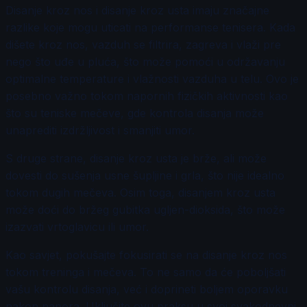
Disanje kroz nos i disanje kroz usta imaju značajne
razlike koje mogu uticati na performanse tenisera. Kada
dišete kroz nos, vazduh se filtrira, zagreva i vlaži pre
nego što uđe u pluća, što može pomoći u održavanju
optimalne temperature i vlažnosti vazduha u telu. Ovo je
posebno važno tokom napornih fizičkih aktivnosti kao
što su teniske mečeve, gde kontrola disanja može
unaprediti izdržljivost i smanjiti umor.
S druge strane, disanje kroz usta je brže, ali može
dovesti do sušenja usne šupljine i grla, što nije idealno
tokom dugih mečeva. Osim toga, disanjem kroz usta
može doći do bržeg gubitka ugljen-dioksida, što može
izazvati vrtoglavicu ili umor.
Kao savjet, pokušajte fokusirati se na disanje kroz nos
tokom treninga i mečeva. To ne samo da će poboljšati
vašu kontrolu disanja, već i doprineti boljem oporavku
nakon napora. Uključite ovu praksu u svoj svakodnevni