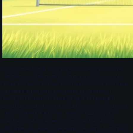
Povezivanje disanja i pokreta ključno je za postizanje
optimalne izvedbe na teniskom terenu. Kada se svaka
akcija, bilo da je reč o servisu, udarcu ili trku, kombinuje
sa pravilnim disanjem, poboljšava se efikasnost i
preciznost pokreta. U trenutku kada se uhvatite u
zamahu, fokusirajte se na usklađivanje vašeg disanja sa
ritmom pokreta. Na primer, prilikom udarca loptice,
izdahnite kada izvršavate pokret i udahnite dok se
pripremate za sledeći. Ova tehnika ne samo da pomaže