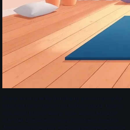
Disanje može igrati ključnu ulogu u procesu oporavka
teniserima nakon intenzivnog fizičkog napora. Kada se
meč završi, pravilno disanje može pomoći telu da se
brže vrati u ravnotežu i smanji nivo stresa i napetosti.
Jedna od najučinkovitijih tehnika za oporavak je metoda