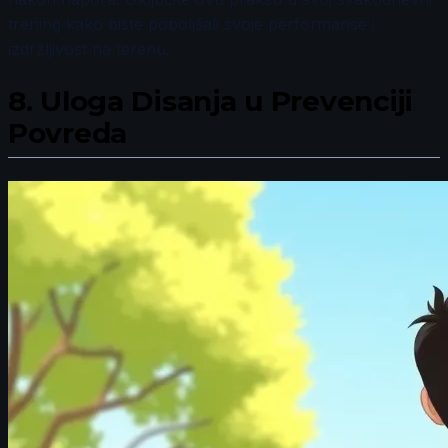
trening kako biste poboljšali svoje performanse i
izdržljivost na terenu.
8.
Uloga Disanja u Prevenciji
Povreda