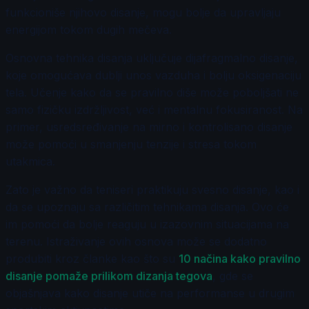
funkcioniše njihovo disanje, mogu bolje da upravljaju
energijom tokom dugih mečeva.
Osnovna tehnika disanja uključuje dijafragmalno disanje,
koje omogućava dublji unos vazduha i bolju oksigenaciju
tela. Učenje kako da se pravilno diše može poboljšati ne
samo fizičku izdržljivost, već i mentalnu fokusiranost. Na
primer, usredsređivanje na mirno i kontrolisano disanje
može pomoći u smanjenju tenzije i stresa tokom
utakmica.
Zato je važno da teniseri praktikuju svesno disanje, kao i
da se upoznaju sa različitim tehnikama disanja. Ovo će
im pomoći da bolje reaguju u izazovnim situacijama na
terenu. Istraživanje ovih osnova može se dodatno
produbiti kroz članke kao što su
10 načina kako pravilno
disanje pomaže prilikom dizanja tegova
, gde se
objašnjava kako disanje utiče na performanse u drugim