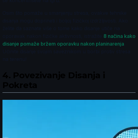
se koncentrišete na igru.
Osim što pomaže u smanjenju stresa, ovakve tehnike
disanja mogu doprineti i boljoj fizičkoj izdržljivosti. Ako
želite da saznate više o tome kako disanje utiče na
oporavak nakon fizičke aktivnosti, istražite
8 načina kako
disanje pomaže bržem oporavku nakon planinarenja
.
Učinite disanje svojim saveznikom u borbi protiv stresa
na terenu!
4.
Povezivanje Disanja i
Pokreta