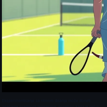
Eksperimentisanje sa ritmom disanja može doneti
značajne prednosti teniserima, posebno kada je reč o