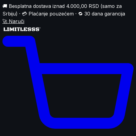
🚚 Besplatna dostava iznad 4.000,00 RSD (samo za
Srbiju) · 💳 Plaćanje pouzećem · 🔁 30 dana garancija
🚀
Naruči