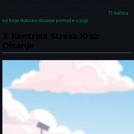
disanja u kontekstu sportskih aktivnosti, pogledajte kako
ova tehnika može pomoći u jogi putem članka
11 načina
na koje duboko disanje pomaže u jogi
.
3.
Kontrola Stresa Kroz
Disanje