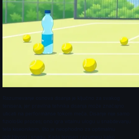
Razumevanje osnova disanja je ključno za svakog
tenisera, jer pravilna tehnika disanja može značajno
uticati na performanse tokom meča. Disanje nije samo
fiziološki proces; ono igra vitalnu ulogu u snabdevanju
tela kiseonikom, što je neophodno za optimalnu
izdržljivost i snagu. Kada teniseri razumeju kako