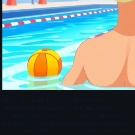
Vremensko disanje je tehnika koja omogućava
sportistima da optimizuju svoju energiju i izdrživost
prilagođavanjem ritma disanja u skladu sa intenzitetom
aktivnosti. Ova metoda se oslanja na svest o vremenu
trajanja udaha i izdisaja, što može biti posebno korisno