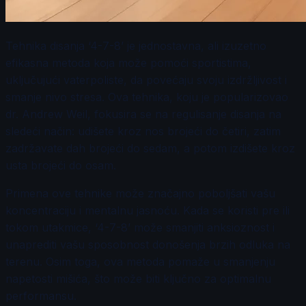
Tehnika disanja ‘4-7-8’ je jednostavna, ali izuzetno
efikasna metoda koja može pomoći sportistima,
uključujući vaterpoliste, da povećaju svoju izdržljivost i
smanje nivo stresa. Ova tehnika, koju je popularizovao
dr. Andrew Weil, fokusira se na regulisanje disanja na
sledeći način: udišete kroz nos brojeći do četiri, zatim
zadržavate dah brojeći do sedam, a potom izdišete kroz
usta brojeći do osam.
Primena ove tehnike može značajno poboljšati vašu
koncentraciju i mentalnu jasnoću. Kada se koristi pre ili
tokom utakmice, ‘4-7-8’ može smanjiti anksioznost i
unaprediti vašu sposobnost donošenja brzih odluka na
terenu. Osim toga, ova metoda pomaže u smanjenju
napetosti mišića, što može biti ključno za optimalnu
performansu.