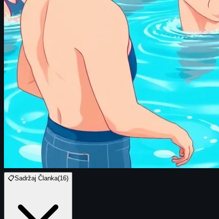
📋
Sadržaj Članka
(
16
)