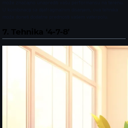
može značajno unaprediti vašu performansu na terenu.
U kombinaciji sa dijafragmalnim disanjem, ova tehnika
može doneti dodatne prednosti vašem vaterpolu.
7.
Tehnika ‘4-7-8’