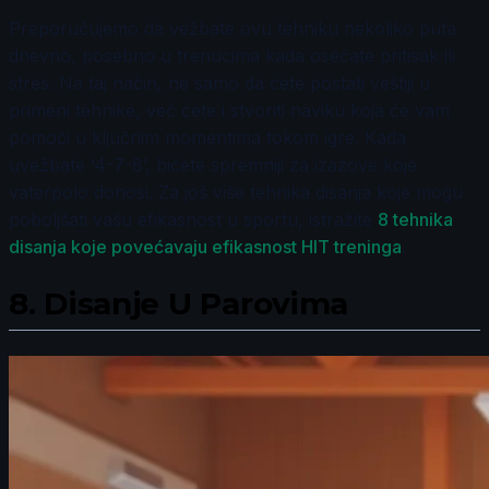
Preporučujemo da vežbate ovu tehniku nekoliko puta
dnevno, posebno u trenucima kada osećate pritisak ili
stres. Na taj način, ne samo da ćete postati veštiji u
primeni tehnike, već ćete i stvoriti naviku koja će vam
pomoći u ključnim momentima tokom igre. Kada
uvežbate ‘4-7-8’, bićete spremniji za izazove koje
vaterpolo donosi. Za još više tehnika disanja koje mogu
poboljšati vašu efikasnost u sportu, istražite
8 tehnika
disanja koje povećavaju efikasnost HIT treninga
.
8.
Disanje U Parovima