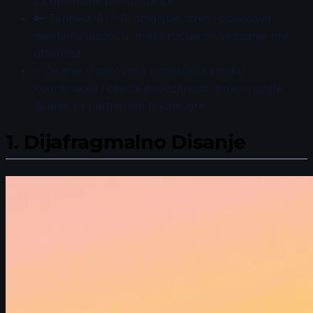
za optimalne performanse.
🔑 Tehnika '4-7-8' smanjuje stres i povećava
mentalnu jasnoću, preporučuje se vežbanje pre
utakmica.
⚡ Disanje u parovima poboljšava timsku
koordinaciju i osećaj povezanosti, sinkronizujte
disanje sa partnerom tokom igre.
1.
Dijafragmalno Disanje