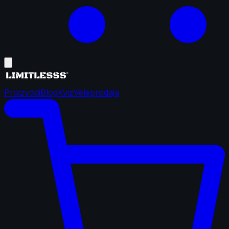
Proizvodi
Blog
Kviz
Veleprodaja