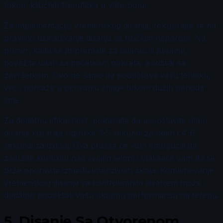
tokom ključnih trenutaka u vaterpolu.
Za implementaciju vremenskog disanja, fokusirajte se na
pravilno usklađivanje disanja sa fizičkim naporom. Na
primer, kada se pripremate za udarac ili plivanje,
povežite udah sa početkom pokreta, a izdisaj sa
završetkom. Ovo ne samo da poboljšava vašu tehniku,
već i pomaže u očuvanju snage tokom dužih perioda
igre.
Za dodatnu efikasnost, pokušajte da uspostavite ritam
disanja koji traje otprilike 3-5 sekundi za udah i 4-6
sekundi za izdisaj. Ova praksa će vam omogućiti da
zadržite kontrolu nad svojim telom i olakšaće vam da se
brže oporavite između intenzivnih akcija. Kombinovanje
vremenskog disanja sa kontrolisanim disanjem može
dodatno poboljšati vašu ukupnu performansu na terenu.
5.
Disanje Sa Otvorenom