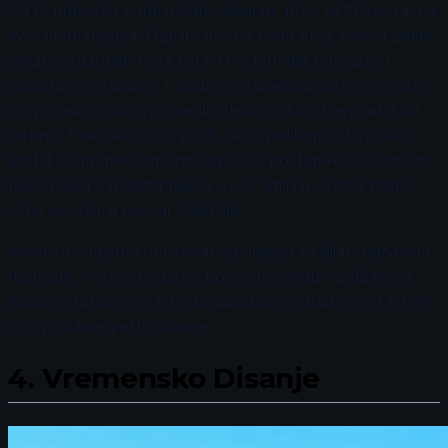
Da bi primenio kontrolisano disanje, prvo se fokusiraj na
svoj ritam disanja. Uzmite dubok udah kroz nos, a zatim
polako izdahujte kroz usta. Ova tehnika pomaže u
usmeravanju pažnje i smanjenju anksioznosti, što može
biti posebno korisno pre ili tokom važnih trenutaka na
terenu. Pokušaj da brojiš do četiri prilikom udaha i do
šest ili osam prilikom izdisaja. Ovaj postupak ne samo da
poboljšava kapacitet pluća, već i smiruje srčani ritam,
čime se stvara osećaj kontrole.
Kombinovanjem kontrolisanog disanja sa dijafragmalnim
disanjem, možeš dodatno povećati snagu i izdržljivost
tokom igranja. Ove tehnike zajedno stvaraju čvrst temelj
za optimalne performanse.
4.
Vremensko Disanje