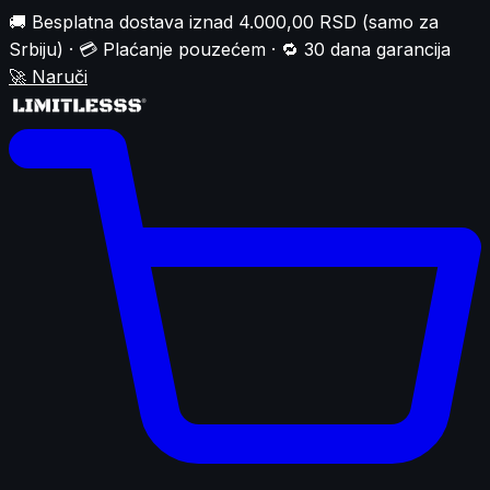
🚚 Besplatna dostava iznad 4.000,00 RSD (samo za
Srbiju) · 💳 Plaćanje pouzećem · 🔁 30 dana garancija
🚀
Naruči