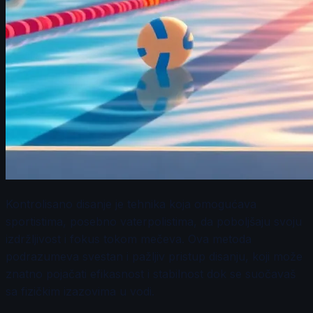
Kontrolisano disanje je tehnika koja omogućava
sportistima, posebno vaterpolistima, da poboljšaju svoju
izdržljivost i fokus tokom mečeva. Ova metoda
podrazumeva svestan i pažljiv pristup disanju, koji može
znatno pojačati efikasnost i stabilnost dok se suočavaš
sa fizičkim izazovima u vodi.