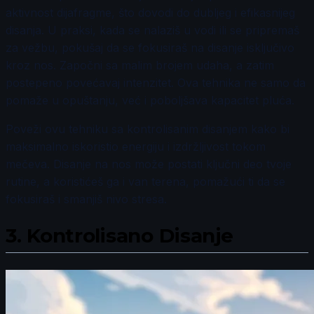
aktivnost dijafragme, što dovodi do dubljeg i efikasnijeg
disanja. U praksi, kada se nalaziš u vodi ili se pripremaš
za vežbu, pokušaj da se fokusiraš na disanje isključivo
kroz nos. Započni sa malim brojem udaha, a zatim
postepeno povećavaj intenzitet. Ova tehnika ne samo da
pomaže u opuštanju, već i poboljšava kapacitet pluća.
Poveži ovu tehniku sa kontrolisanim disanjem kako bi
maksimalno iskoristio energiju i izdržljivost tokom
mečeva. Disanje na nos može postati ključni deo tvoje
rutine, a koristićeš ga i van terena, pomažući ti da se
fokusiraš i smanjiš nivo stresa.
3.
Kontrolisano Disanje