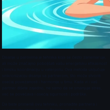
Disanje u parovima je tehnika koja se često zanemaruje,
ali može značajno poboljšati vašu energetsku efikasnost
i timsku koordinaciju u vaterpolu. Ova metoda uključuje
sinkronizaciju disanja sa partnerom, što može stvoriti
osećaj povezanosti i harmonije u timu. Kada vi i vaš
partner dišete zajedno, ne samo da se smanjuje stres,
već se povećava i osećaj sigurnosti i podrške.
Da biste primenili ovu tehniku, pronađite partnera i