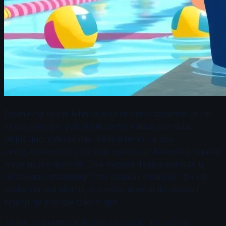
Disanje na nos je tehnika koja se često zanemaruje, ali
može značajno poboljšati performanse sportista,
uključujući vaterpoliste. Kada dišemo na nos,
omogućavamo telu da bolje apsorbuje kiseonik i reguliše
nivoe ugljen-dioksida. Ova metoda disanja pomaže u
održavanju stabilnijeg ritma disanja i smanjuje rizik od
prekomernog disanja, što može dovesti do umora i
smanjenja energije tokom igre.
Jedna od prednosti disanja na nos je i povećana