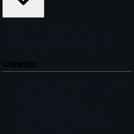
U vaterpolu, pravilno disanje igra ključnu ulogu u
ostvarivanju vrhunske performanse. Ovaj blog post
istražuje osam tehnika disanja koje timovi koriste za
poboljšanje energije i koordinacije u bazenu.
Ukratko
💡 Dijafragmalno disanje povećava unos kiseonika i
poboljšava energiju tokom igre, fokusirajte se na
širenje stomaka prilikom udaha.
✅ Disanje na nos poboljšava apsorpciju kiseonika i
stabilizuje ritam disanja, smanjujući umor.
🎯 Kontrolisano disanje pomaže u fokusu i
smanjenju anksioznosti, koristi ritam udaha i izdisaja