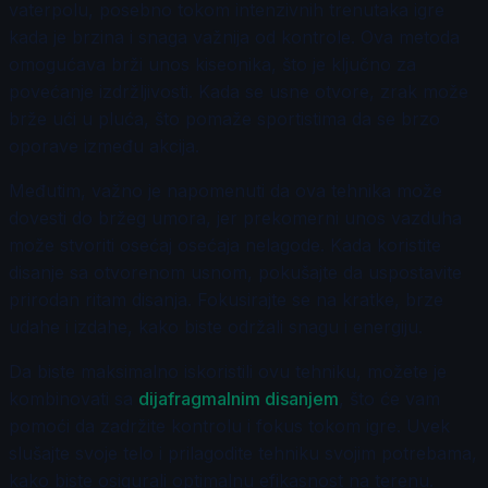
vaterpolu, posebno tokom intenzivnih trenutaka igre
kada je brzina i snaga važnija od kontrole. Ova metoda
omogućava brži unos kiseonika, što je ključno za
povećanje izdržljivosti. Kada se usne otvore, zrak može
brže ući u pluća, što pomaže sportistima da se brzo
oporave između akcija.
Međutim, važno je napomenuti da ova tehnika može
dovesti do bržeg umora, jer prekomerni unos vazduha
može stvoriti osećaj osećaja nelagode. Kada koristite
disanje sa otvorenom usnom, pokušajte da uspostavite
prirodan ritam disanja. Fokusirajte se na kratke, brze
udahе i izdahе, kako biste održali snagu i energiju.
Da biste maksimalno iskoristili ovu tehniku, možete je
kombinovati sa
dijafragmalnim disanjem
, što će vam
pomoći da zadržite kontrolu i fokus tokom igre. Uvek
slušajte svoje telo i prilagodite tehniku svojim potrebama,
kako biste osigurali optimalnu efikasnost na terenu.