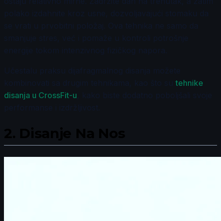
ostaju relativno mirne. Zadržite dah na trenutak, a zatim
polako izdahnite kroz usne, dozvoljavajući stomaku da
se vrati u prvobitni položaj. Ova tehnika ne samo da
smanjuje stres, već i pomaže u kontroli potrošnje
energije tokom intenzivnog fizičkog napora.
Učestalu praksu dijafragmalnog disanja možete
kombinovati sa drugim tehnikama, kao što su
tehnike
disanja u CrossFit-u
, kako biste dodatno poboljšali svoje
performanse i izdržljivost.
2.
Disanje Na Nos