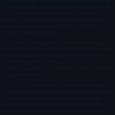
Tokom pauze igre, pravilno disanje može biti ključno za
očuvanje energije i oporavak snage. Kada se nađete na
klupi, iskoristite ovaj trenutak da se fokusirate na
duboko i smireno disanje. Jedna od efikasnih tehnika je
dijafragmalno disanje, koje pomaže u maksimalnom
korišćenju kapaciteta pluća.
U ovoj fazi, preporučuje se da se usredsredite na duže
udahе, koji bi trebali trajati otprilike četiri sekunde, nakon
čega sledi izdah koji traje šest sekundi. Ova tehnika ne
samo da smanjuje nivo stresa, već i poboljšava
cirkulaciju kiseonika u telu, što je od suštinskog značaja
za oporavak mišića.
Osim što će vam pomoći da se osvežite tokom pauze,
ovakvo disanje može doprineti i vašoj mentalnoj jasnoći,
čime ćete biti spremniji za nastavak igre. Zapamtite,
kontrola disanja ne bi trebala biti samo fizička aktivnost;
ona uključuje i vašu pažnju i fokus na trenutak, što