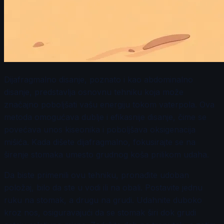
Dijafragmalno disanje, poznato i kao abdominalno
disanje, predstavlja osnovnu tehniku koja može
značajno poboljšati vašu energiju tokom vaterpola. Ova
metoda omogućava dublje i efikasnije disanje, čime se
povećava unos kiseonika i poboljšava oksigenacija
mišića. Kada dišete dijafragmalno, fokusirajte se na
širenje stomaka umesto grudnog koša prilikom udaha.
Da biste primenili ovu tehniku, pronađite udoban
položaj, bilo da ste u vodi ili na obali. Postavite jednu
ruku na stomak, a drugu na grudi. Udahnite duboko
kroz nos, osiguravajući da se stomak širi dok grudi