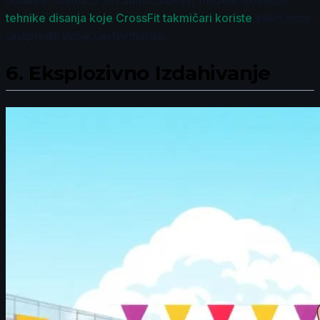
tehnike disanja koje CrossFit takmičari koriste
kako biste
unapredili svoje performanse.
6.
Eksplozivno Izdahivanje