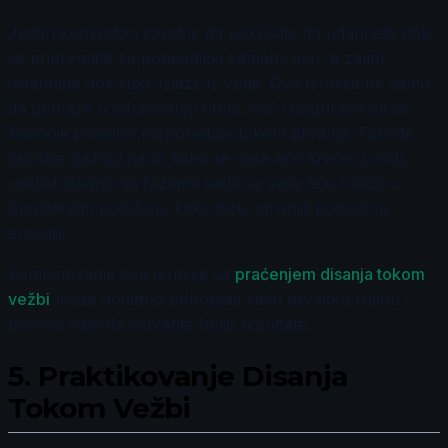
Jedan konkretan savet je da pokušate da udahnete dok
se pripremate za pobednički zamah ruku, a zatim
izdahnete dok ruke izlaze iz vode. Ova tehnika ne samo
da pomaže u održavanju ritma, već i osigurava da se
kiseonik pravilno raspoređuje tokom plivanja. Takođe,
obratite pažnju na to kako se vaše telo kreće u vodi;
uskladi disanje sa fazama kada se vaše telo nalazi u
opuštenom položaju, kako biste smanjili potrošnju
energije.
Kombinovanje ove tehnike sa
praćenjem disanja tokom
vežbi
može dodatno poboljšati vašu plivačku rutinu i
pomoći vam da ostvarite bolje rezultate.
5.
Praktikovanje Disanja
Tokom Vežbi