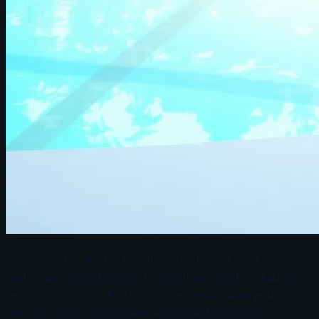
Praktikovanje disanja tokom vežbi može značajno
unaprediti vašu efikasnost u plivanju, posebno kada je
reč o sprintovima. Kada uključite svesno disanje u svoju
plivačku rutinu, pomažete telu da se fokusira na