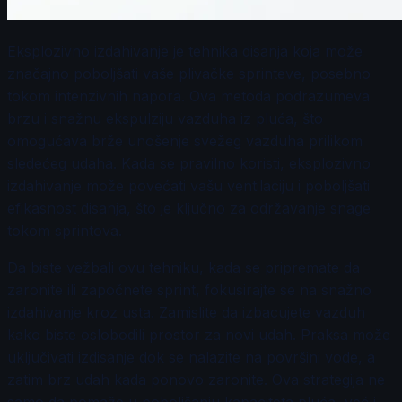
Eksplozivno izdahivanje je tehnika disanja koja može
značajno poboljšati vaše plivačke sprinteve, posebno
tokom intenzivnih napora. Ova metoda podrazumeva
brzu i snažnu ekspulziju vazduha iz pluća, što
omogućava brže unošenje svežeg vazduha prilikom
sledećeg udaha. Kada se pravilno koristi, eksplozivno
izdahivanje može povećati vašu ventilaciju i poboljšati
efikasnost disanja, što je ključno za održavanje snage
tokom sprintova.
Da biste vežbali ovu tehniku, kada se pripremate da
zaronite ili započnete sprint, fokusirajte se na snažno
izdahivanje kroz usta. Zamislite da izbacujete vazduh
kako biste oslobodili prostor za novi udah. Praksa može
uključivati izdisanje dok se nalazite na površini vode, a
zatim brz udah kada ponovo zaronite. Ova strategija ne