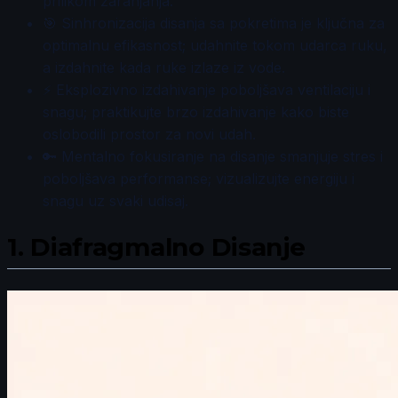
prilikom zaranjanja.
🎯 Sinhronizacija disanja sa pokretima je ključna za
optimalnu efikasnost; udahnite tokom udarca ruku,
a izdahnite kada ruke izlaze iz vode.
⚡ Eksplozivno izdahivanje poboljšava ventilaciju i
snagu; praktikujte brzo izdahivanje kako biste
oslobodili prostor za novi udah.
🔑 Mentalno fokusiranje na disanje smanjuje stres i
poboljšava performanse; vizualizujte energiju i
snagu uz svaki udisaj.
1.
Diafragmalno Disanje