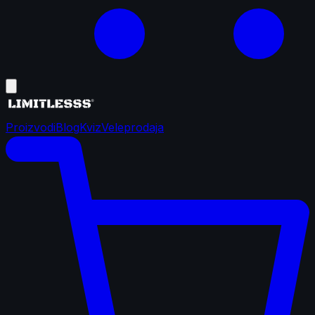
Proizvodi
Blog
Kviz
Veleprodaja