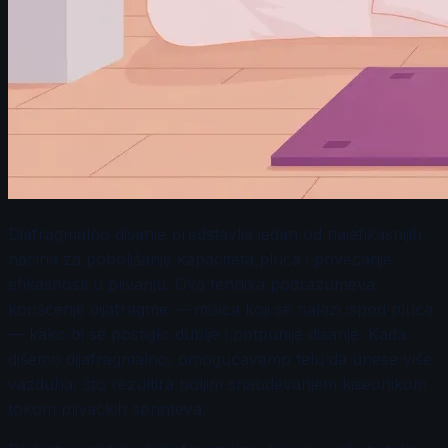
Diafragmalno disanje predstavlja jedan od najefikasnijih
načina za poboljšanje kapaciteta pluća i povećanje
efikasnosti u plivanju. Ova tehnika podrazumeva
korišćenje dijafragme — mišića koji se nalazi ispod pluća
— kako bi se postiglo dublje i potpunije disanje. Kada
dišemo dijafragmalno, omogućavamo telu da unese više
vazduha, što rezultira boljim snabdevanjem kiseonikom
tokom plivačkih sprinteva.