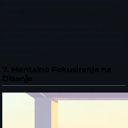
samo da pomaže u poboljšanju kapaciteta pluća, već i
podstiče brži povratak u optimalnu poziciju tokom
plivanja.
Čak i dok vežbate eksplozivno izdahivanje, ne
zaboravite na važnost opuštanja mišića. Napetost može
ometati vašu sposobnost da efikasno izdišete i udahnete.
Stoga, rad na opuštanju uz ovu tehniku može doneti još
bolje rezultate.
7.
Mentalno Fokusiranje na
Disanje