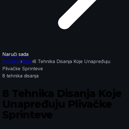
Naruči sada
Početna
›
Blog
›
8 Tehnika Disanja Koje Unapređuju
Plivačke Sprinteve
8 tehnika disanja
8 Tehnika Disanja Koje
Unapređuju Plivačke
Sprinteve