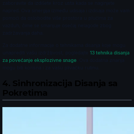
zaboravite da izdišete kroz usta kada se naginjete
napred. Ova sinergija između udisaja i izdisaja može vam
pomoći da oslobodite više prostora u plućima za
vazduh, čime se smanjuje osećaj nelagode zbog
zadržavanja daha.
Za dodatne informacije o tehnikama disanja koje mogu
unaprediti vašu izdržljivost, pogledajte
13 tehnika disanja
za povećanje eksplozivne snage
. Ova dodatna znanja
mogu biti korisna i za vašu plivačku rutinu.
4.
Sinhronizacija Disanja sa
Pokretima