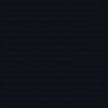
plivačkih sprinteva. Kada se diše kroz nos, vazduh se
filtrira, zagreva i vlaži pre nego što uđe u pluća, što
može doprineti većoj efikasnosti disanja i smanjenju
nelagodnosti tokom intenzivnog fizičkog napora.
Jedna od najvažnijih prednosti nosnog disanja je to što
pomaže u održavanju pravilnog pritiska u plućima, što
može poboljšati kapacitet pluća i povećati izdržljivost.
Takođe, nosno disanje aktivira dijafragmu, čime se
omogućava dublje i mirnije disanje, što smanjuje osećaj
anksioznosti i stresa tokom takmičenja.
Da biste koristili nosno disanje tokom plivanja, pokušajte
da se fokusirate na to da udahnete kroz nos dok se
pripremate za početak sprinteva, a zatim izdišite kroz
usta kada zaronite ili kada se vraćate na površinu. Ova
tehnika ne samo da će poboljšati vašu kontrolu disanja,
već će vas i pomoći da se koncentrišete na svoj ritam i
performanse.