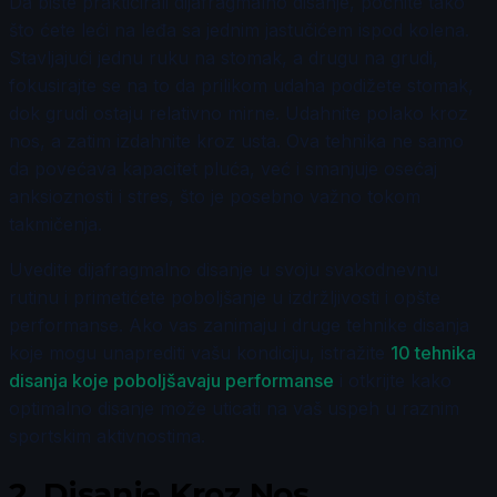
Da biste prakticirali dijafragmalno disanje, počnite tako
što ćete leći na leđa sa jednim jastučićem ispod kolena.
Stavljajući jednu ruku na stomak, a drugu na grudi,
fokusirajte se na to da prilikom udaha podižete stomak,
dok grudi ostaju relativno mirne. Udahnite polako kroz
nos, a zatim izdahnite kroz usta. Ova tehnika ne samo
da povećava kapacitet pluća, već i smanjuje osećaj
anksioznosti i stres, što je posebno važno tokom
takmičenja.
Uvedite dijafragmalno disanje u svoju svakodnevnu
rutinu i primetićete poboljšanje u izdržljivosti i opšte
performanse. Ako vas zanimaju i druge tehnike disanja
koje mogu unaprediti vašu kondiciju, istražite
10 tehnika
disanja koje poboljšavaju performanse
i otkrijte kako
optimalno disanje može uticati na vaš uspeh u raznim
sportskim aktivnostima.
2.
Disanje Kroz Nos