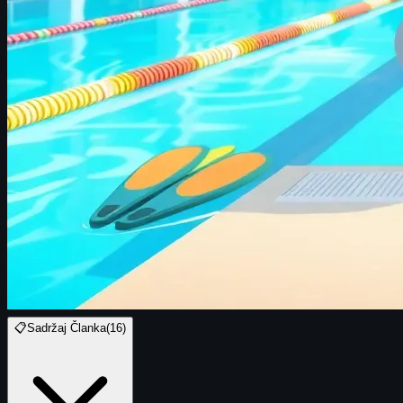
📋
Sadržaj Članka
(
16
)