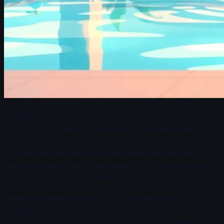
Mentalno fokusiranje na disanje je ključna komponenta
koja može značajno poboljšati performanse plivača,
posebno tokom sprinteva. Kada se usredsredite na ritam
svog disanja, ne samo da poboljšavate oksigenaciju
telesnih sistema, već i umanjujete stres i anksioznost koji
se mogu javiti pre ili tokom trke.
Jedan od efektivnih načina za postizanje ovog
mentalnog fokusa je primena vizualizacije. Zamislite kako
svakim udahom unosite energiju i snagu, dok izdisanjem