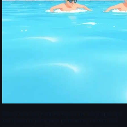
Disanje kroz nos je tehnika koja se sve više prepoznaje
kao ključna za poboljšanje performansi, naročito kod