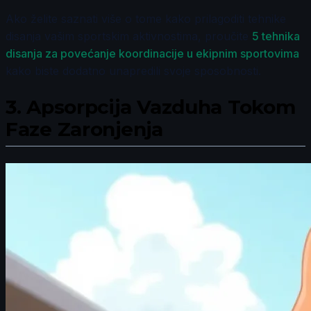
Ako želite saznati više o tome kako prilagoditi tehnike
disanja vašim sportskim aktivnostima, proučite
5 tehnika
disanja za povećanje koordinacije u ekipnim sportovima
kako biste dodatno unapredili svoje sposobnosti.
3.
Apsorpcija Vazduha Tokom
Faze Zaronjenja