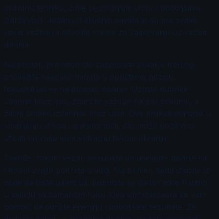
pravilnu tehniku, čime se smanjuje umor i poboljšava
izdržljivost. Jedan od ključnih saveta je da pre svake
sesije vežbanja odvojite vreme za zagrevanje uz vežbe
disanja.
Na primer, pre nego što započnete plivački trening,
provedite nekoliko minuta u opuštenoj poziciji,
fokusirajući se na duboko disanje. Uzmite duboke
udahne kroz nos, zadržite vazduh na par sekundi, a
zatim polako izdahnite kroz usta. Ova praksa pomaže u
smanjenju stresa i anksioznosti, što može pozitivno
uticati na vašu koncentraciju tokom plivanja.
Takođe, tokom vežbi, pokušajte da uskladite disanje sa
ritmom svojih pokreta u vodi. Na primer, kada izlazite iz
vode da biste udahnuli, pobrinite se da to radite fluidno i
u skladu sa zamahom ruku. Ova sinhronizacija će vam
pomoći da održite energiju i poboljšate rezultate. Za
dodatne savete o vežbama disanja, možete pogledati