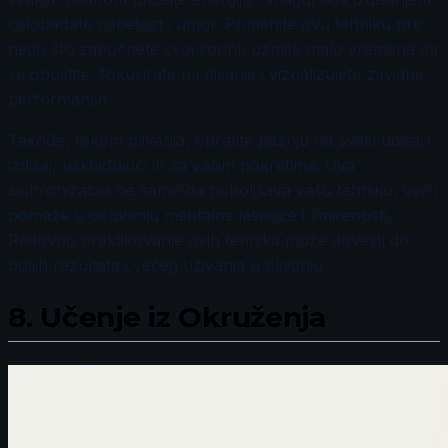
oslobađate napetost i umor. Primenite ovu tehniku pre
nego što započnete svoj sprint; uzmite malo vremena da
se opustite, fokusirate na disanje i vizualizujete zavidne
performanse.
Takođe, tokom plivanja, obratite pažnju na svaki udisaj i
izdisaj, usklađujući ih sa vašim pokretima. Ova
sinhronizacija ne samo da poboljšava vašu tehniku, već i
pomaže u očuvanju mentalne jasnoće i smirenosti.
Redovno praktikovanje ovih tehnika može dovesti do
boljih rezultata i većeg uživanja u plivanju.
8.
Učenje iz Okruženja