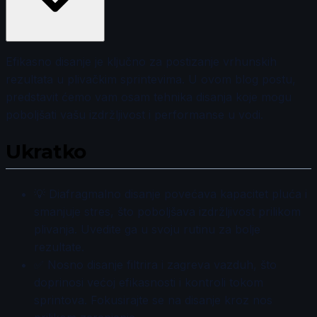
Efikasno disanje je ključno za postizanje vrhunskih
rezultata u plivačkim sprintevima. U ovom blog postu,
predstavit ćemo vam osam tehnika disanja koje mogu
poboljšati vašu izdržljivost i performanse u vodi.
Ukratko
💡 Diafragmalno disanje povećava kapacitet pluća i
smanjuje stres, što poboljšava izdržljivost prilikom
plivanja. Uvedite ga u svoju rutinu za bolje
rezultate.
✅ Nosno disanje filtrira i zagreva vazduh, što
doprinosi većoj efikasnosti i kontroli tokom
sprintova. Fokusirajte se na disanje kroz nos