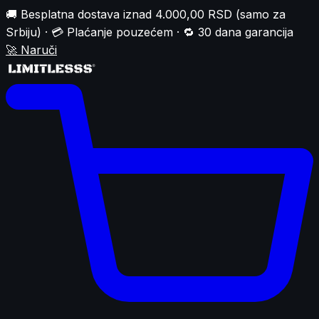
🚚 Besplatna dostava iznad 4.000,00 RSD (samo za
Srbiju) · 💳 Plaćanje pouzećem · 🔁 30 dana garancija
🚀
Naruči