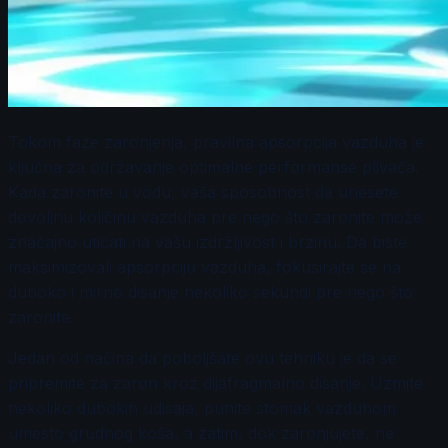
Tokom faze zaronjenja, pravilna apsorpcija vazduha je
ključna za održavanje optimalne performanse plivača.
Kada zaronite u vodu, vaša sposobnost da unesete
dovoljnu količinu vazduha pre nego što zaronite može
značajno uticati na vašu izdržljivost i brzinu. Da biste
maksimizovali apsorpciju vazduha, fokusirajte se na
duboko i mirno disanje nekoliko sekundi pre nego što
zaronite.
Jedan od načina da poboljšate ovu tehniku je da se
pripremite za zaron kroz dijafragmalno disanje. Uzmite
nekoliko dubokih udisaja, punite stomak vazduhom
umesto grudnog koša, a zatim, dok zaronjujete, ne