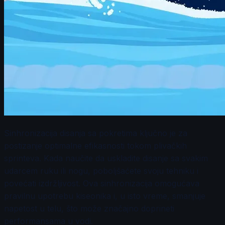
Sinhronizacija disanja sa pokretima ključno je za
postizanje optimalne efikasnosti tokom plivačkih
sprinteva. Kada naučite da uskladite disanje sa svakim
udarcem ruku ili nogu, poboljšaćete svoju tehniku i
povećati izdržljivost. Ova sinhronizacija omogućava
pravilnu upotrebu kiseonika i, u isto vreme, smanjuje
napetost u telu, što može značajno doprineti
performansama u vodi.