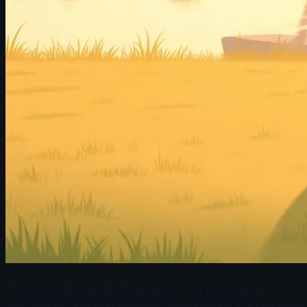
Tehnika dubokog disanja je ključna za poboljšanje
izdržljivosti, posebno kod ultra-maratonaca. Ova metoda