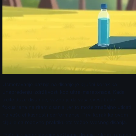
Usmeravanje pažnje na disanje je ključni korak ka
unapređenju izdržljivosti kod ultra-maratonaca. Kada
trčite duže distance, važno je da vaša svest bude
fokusirana na ritam disanja, jer to može značajno uticati
na vašu efikasnost i performanse. Prvi korak ka ovom
cilju je da redovno praktikujete vežbe svesnog disanja.
Počnite s jednostavnim vežbama disanja tokom treninga.