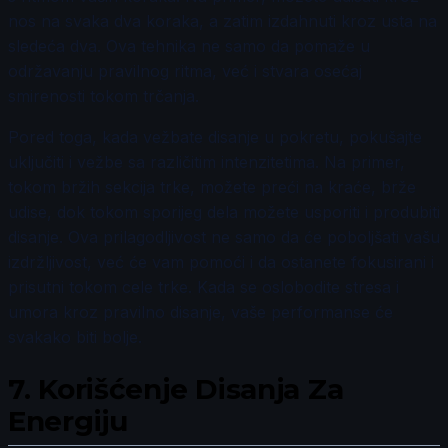
nos na svaka dva koraka, a zatim izdahnuti kroz usta na
sledeća dva. Ova tehnika ne samo da pomaže u
održavanju pravilnog ritma, već i stvara osećaj
smirenosti tokom trčanja.
Pored toga, kada vežbate disanje u pokretu, pokušajte
uključiti i vežbe sa različitim intenzitetima. Na primer,
tokom bržih sekcija trke, možete preći na kraće, brže
udise, dok tokom sporijeg dela možete usporiti i produbiti
disanje. Ova prilagodljivost ne samo da će poboljšati vašu
izdržljivost, već će vam pomoći i da ostanete fokusirani i
prisutni tokom cele trke. Kada se oslobodite stresa i
umora kroz pravilno disanje, vaše performanse će
svakako biti bolje.
7.
Korišćenje Disanja Za
Energiju