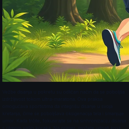
Vežbe disanja u pokretu su odličan način da se poboljša
izdržljivost tokom ultra-maratona. Ova praksa
omogućava sportistima da integrišu disanje u svoja
kretanja, čime se poboljšava oksigenacija tela i smanjuje
umor. Kada trčite, fokusirajte se na sinhronizaciju disanja
s ritmom vaših koraka. Na primer, možete udisati kroz