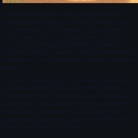
Usklađivanje disanja sa koracima je ključni element
optimizacije performansi tokom trčanja, posebno kod
ultra-maratonaca. Ova tehnika pomaže u održavanju
ritma i smanjenju zamora, omogućavajući trkaču da
duže izdrži. Da biste postigli optimalnu usklađenost,
pokušajte sa sledećim savjetom: kada započnete trčanje,
fokusirajte se na to da uskladite broj koraka sa ciklusima
disanja.
Na primer, možete započeti sa tehnikom disanja u kojoj
se inhalacija odvija tokom svaka tri koraka, a izdah
tokom naredna dva. Ova proporcija može se prilagoditi
vašem tempu i nivou izdržljivosti. Takođe, važno je da
obratite pažnju na to kako se vaše telo oseća. Ako
primetite da se umarate, pokušajte da produžite vreme
disanja ili da promenite broj koraka.