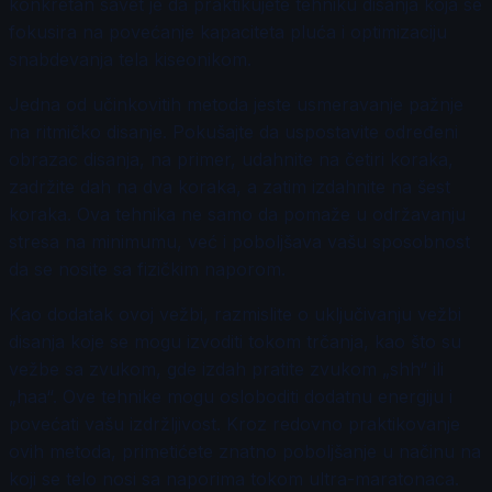
konkretan savet je da praktikujete tehniku disanja koja se
fokusira na povećanje kapaciteta pluća i optimizaciju
snabdevanja tela kiseonikom.
Jedna od učinkovitih metoda jeste usmeravanje pažnje
na ritmičko disanje. Pokušajte da uspostavite određeni
obrazac disanja, na primer, udahnite na četiri koraka,
zadržite dah na dva koraka, a zatim izdahnite na šest
koraka. Ova tehnika ne samo da pomaže u održavanju
stresa na minimumu, već i poboljšava vašu sposobnost
da se nosite sa fizičkim naporom.
Kao dodatak ovoj vežbi, razmislite o uključivanju vežbi
disanja koje se mogu izvoditi tokom trčanja, kao što su
vežbe sa zvukom, gde izdah pratite zvukom „shh“ ili
„haa“. Ove tehnike mogu osloboditi dodatnu energiju i
povećati vašu izdržljivost. Kroz redovno praktikovanje
ovih metoda, primetićete znatno poboljšanje u načinu na
koji se telo nosi sa naporima tokom ultra-maratonaca.