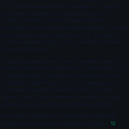
ne podrazumeva samo duboko udisanje, već i pravilno
korišćenje dijafragme, što omogućava optimalnu
razmenu kiseonika u telu. Kada duboko dišete,
fokusirajte se na to da punite stomak vazduhom, umesto
da se oslanjate samo na grudni koš. Ovo neće samo
povećati kapacitet pluća, već će i smanjiti osećaj umora
tokom dužih trčanja.
Za vežbu, pronađite mirno mesto i zauzmite udoban
položaj. Uzmite dubok udah kroz nos, fokusirajući se na
punjenje stomaka. Zadržite dah na nekoliko sekundi, a
zatim polako izdahnite kroz usta. Ova rutina pomoći će
vam da se povežete sa svojim disanjem i sonirate se
tokom trčanja. Čestom primenom ove tehnike, možete
primetiti kako vaše trčanje postaje lakše i efikasnije.
Ako želite da saznate više o tome kako optimizovati
disanje nakon maratona, pogledajte naš članak o
12