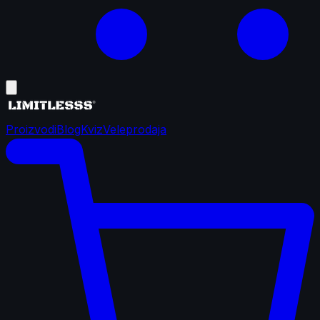
Proizvodi
Blog
Kviz
Veleprodaja