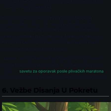
kapacitet pluća, već i smanjujete nivo stresa, čime se
povećava vaša izdržljivost.
Korišćenje tehnike 4-7-8 može postati deo vaše
predtrenažne rutine. Pre nego što krenete u trku,
posvetite nekoliko minuta ovoj tehnici kako biste se
smirili i fokusirali. Na primer, dok čekate na startu ili u
trenucima predaha, primenite ovu tehniku da biste
stabilizovali svoj puls i umirili misli.
Ukoliko želite da naučite kako optimizovati oporavak
nakon trčanja, preporučujemo vam da pročitate naš
članak o
savetu za oporavak posle plivačkih maratona
kako biste dodatno unapredili svoje veštine i izdržljivost.
6.
Vežbe Disanja U Pokretu