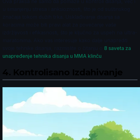
Ova praksa ne samo da pomaže u kontroli disanja, već i
u smanjenju stresa i anksioznosti, što je od suštinskog
značaja tokom dužih trka. Usklađivanje disanja sa
koracima može biti pravi alat za povećanje vaše
izdržljivosti i efikasnosti, što je ključno za uspeh na ultra-
maratonima. Ako vas interesuje kako dalje unaprediti
svoje tehnike disanja, razmislite o čitanju o
8 saveta za
unapređenje tehnika disanja u MMA klinču
.
4.
Kontrolisano Izdahivanje