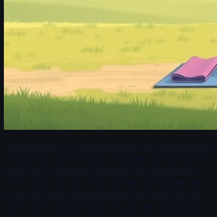
Tehnika disanja 4-7-8 je jednostavna, ali veoma efikasna
metoda koja može značajno poboljšati vašu izdržljivost
tokom ultra-maratona. Ova tehnika uključuje disanje u
ritmu: udišete na nos brojeći do četiri, zadržavate dah
brojeći do sedam, a zatim izdišete kroz usta brojeći do
osam. Ovim načinom disanja ne samo da poboljšavate