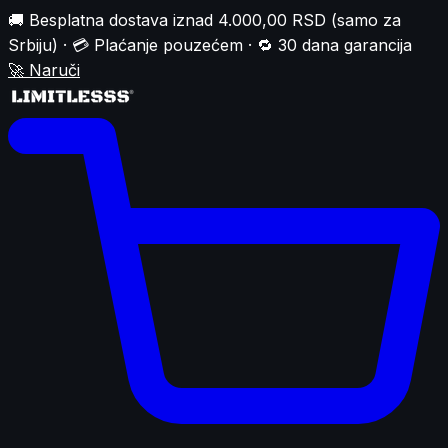
🚚 Besplatna dostava iznad 4.000,00 RSD (samo za
Srbiju) · 💳 Plaćanje pouzećem · 🔁 30 dana garancija
🚀
Naruči