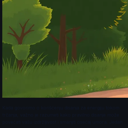
Kada govorimo o korišćenju disanja za energiju tokom
trčanja, važno je razumeti kako pravilno disanje može
povećati vašu izdržljivost i smanjiti osećaj umora. Jedan