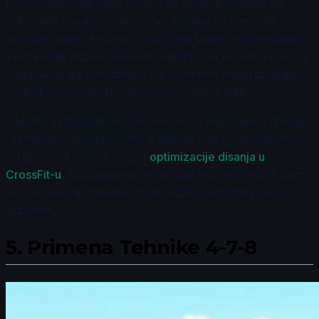
primer, ako udahnete brojeći do četiri, pokušajte da
izdahnete brojeći do šest. Ova tehnika ne samo da
pomaže vašem telu da se oslobodi viška ugljen-dioksida,
već takođe aktivira parasimpatetički nervni sistem, koji je
odgovoran za opuštanje. Ove promene mogu značajno
smanjiti nivo stresa i anksioznosti tokom trke.
Ukoliko želite dodatno da usavršite svoje veštine disanja,
razmislite o primeni tehnika disanja koje su popularne u
drugim sportovima, poput
optimizacije disanja u
CrossFit-u
. Razvijanje kontrole nad disanjem može vam
pomoći da izdržite više, trčite brže i postignete bolje
rezultate.
5.
Primena Tehnike 4-7-8