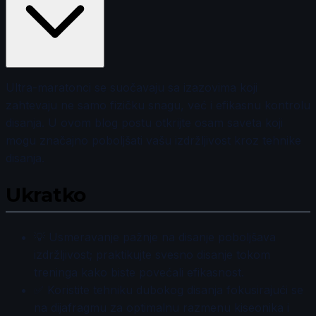
Ultra-maratonci se suočavaju sa izazovima koji
zahtevaju ne samo fizičku snagu, već i efikasnu kontrolu
disanja. U ovom blog postu otkrijte osam saveta koji
mogu značajno poboljšati vašu izdržljivost kroz tehnike
disanja.
Ukratko
💡 Usmeravanje pažnje na disanje poboljšava
izdržljivost; praktikujte svesno disanje tokom
treninga kako biste povećali efikasnost.
✅ Koristite tehniku dubokog disanja fokusirajući se
na dijafragmu za optimalnu razmenu kiseonika i