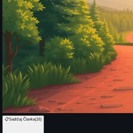
📋
Sadržaj Članka
(
16
)