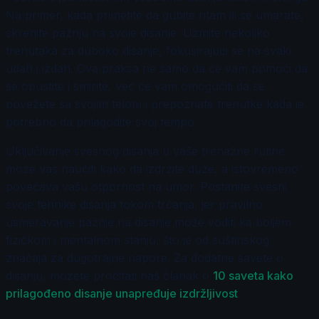
Na primer, kada primetite da gubite ritam ili se umarate,
skrenite pažnju na svoje disanje. Uzmite nekoliko
trenutaka za duboko disanje, fokusirajući se na svaki
udah i izdah. Ova praksa ne samo da će vam pomoći da
se opustite i smirite, već će vam omogućiti da se
povežete sa svojim telom i prepoznate trenutke kada je
potrebno da prilagodite svoj tempo.
Uključivanje svesnog disanja u vaše trenažne rutine
može vas naučiti kako da izdržite duže, a istovremeno
povećava vašu otpornost na umor. Postanite svesni
svoje tehnike disanja tokom trčanja, jer pravilno
usmeravanje pažnje na disanje može voditi ka boljem
fizičkom i mentalnom stanju, što je od suštinskog
značaja za dugotrajne napore. Za dodatne savete o
disanju, možete pročitati naš članak o
10 saveta kako
prilagođeno disanje unapređuje izdržljivost
.