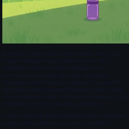
Kontrolisano izdahivanje je ključna tehnika koja može
značajno unaprediti vašu izdržljivost tokom ultra-
maratonskih trka. Ova metoda uključuje svesno
usmeravanje vašeg daha kako biste optimizovali
izbacivanje ugljen-dioksida iz organizma, što pomaže u
održavanju stabilne opskrbe kiseonikom. Kada se izdah
vrši na kontrolisan način, možete smanjiti napetost u telu
i poboljšati vašu fizičku i mentalnu efikasnost.
Jedna od najefikasnijih tehnika kontrolisanog izdahivanja
je praksa dužeg izdahivanja u odnosu na udah. Na