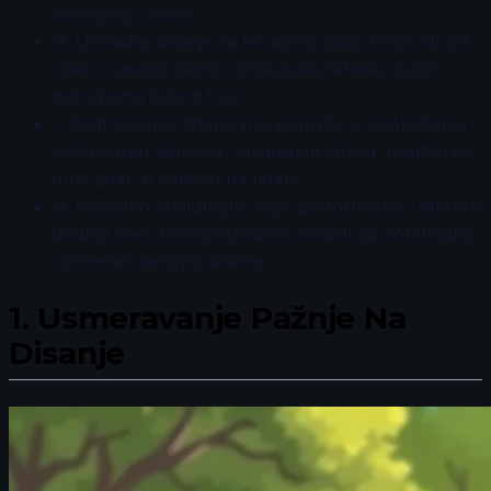
smanjenje umora.
🎯 Uskladite disanje sa koracima kako biste održali
ritam i smanjili zamor; prilagodite tehniku vašim
potrebama tokom trke.
⚡ Kontrolisano izdahivanje pomaže u oslobađanju
viška ugljen-dioksida i smanjenju stresa; praktikujte
duži izdah u odnosu na udah.
📊 Redovno analizirajte svoje performanse i tehnike
disanja kako biste prepoznali oblasti za poboljšanje
i povećali samopouzdanje.
1.
Usmeravanje Pažnje Na
Disanje