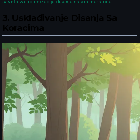
saveta za optimizaciju disanja nakon maratona
.
3.
Usklađivanje Disanja Sa
Koracima