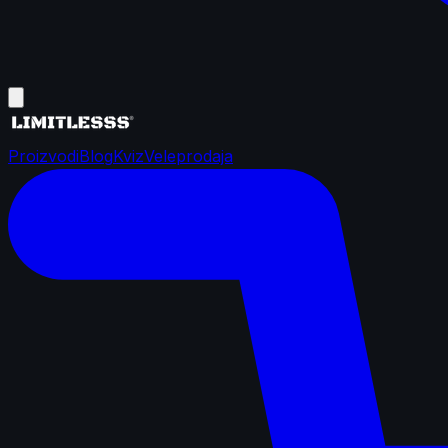
Proizvodi
Blog
Kviz
Veleprodaja