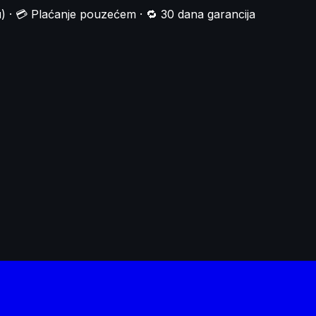
) · 💳 Plaćanje pouzećem · 🔁 30 dana garancija