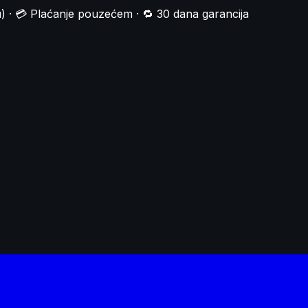
) · 💳 Plaćanje pouzećem · 🔁 30 dana garancija