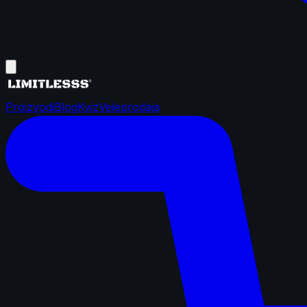
Proizvodi
Blog
Kviz
Veleprodaja