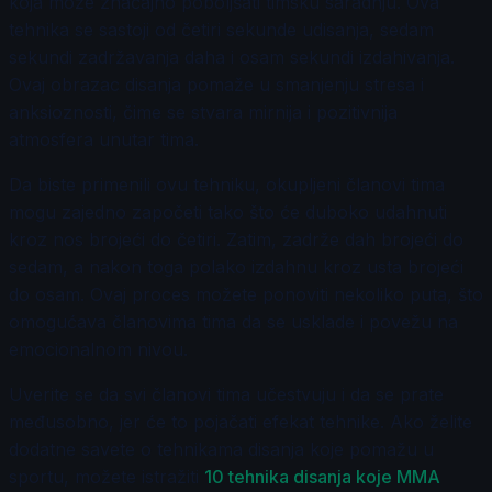
koja može značajno poboljšati timsku saradnju. Ova
tehnika se sastoji od četiri sekunde udisanja, sedam
sekundi zadržavanja daha i osam sekundi izdahivanja.
Ovaj obrazac disanja pomaže u smanjenju stresa i
anksioznosti, čime se stvara mirnija i pozitivnija
atmosfera unutar tima.
Da biste primenili ovu tehniku, okupljeni članovi tima
mogu zajedno započeti tako što će duboko udahnuti
kroz nos brojeći do četiri. Zatim, zadrže dah brojeći do
sedam, a nakon toga polako izdahnu kroz usta brojeći
do osam. Ovaj proces možete ponoviti nekoliko puta, što
omogućava članovima tima da se usklade i povežu na
emocionalnom nivou.
Uverite se da svi članovi tima učestvuju i da se prate
međusobno, jer će to pojačati efekat tehnike. Ako želite
dodatne savete o tehnikama disanja koje pomažu u
sportu, možete istražiti
10 tehnika disanja koje MMA