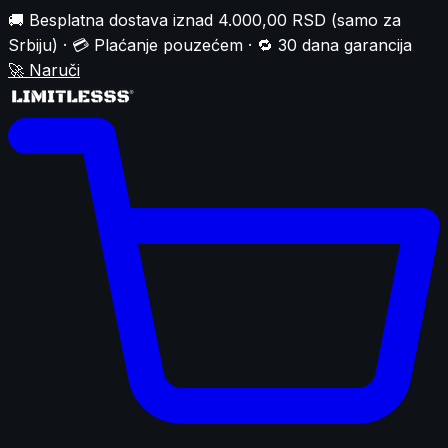
🚚 Besplatna dostava iznad 4.000,00 RSD (samo za
Srbiju) · 💳 Plaćanje pouzećem · 🔁 30 dana garancija
🚀
Naruči