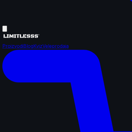
Proizvodi
Blog
Kviz
Veleprodaja