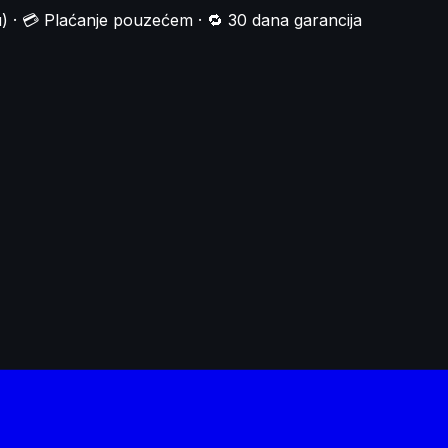
) · 💳 Plaćanje pouzećem · 🔁 30 dana garancija