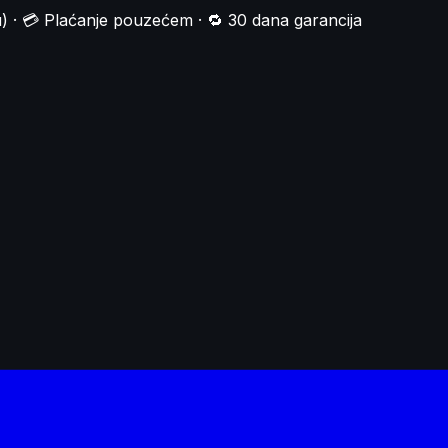
) · 💳 Plaćanje pouzećem · 🔁 30 dana garancija