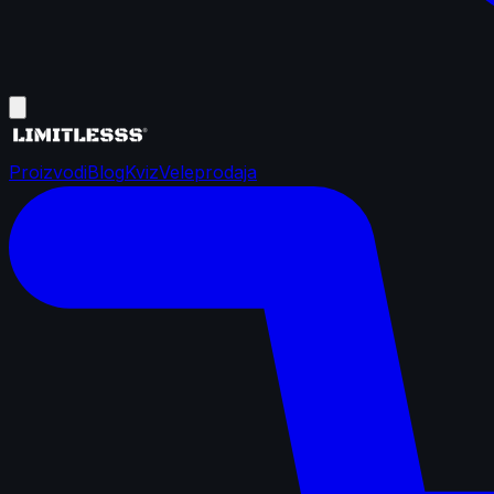
Proizvodi
Blog
Kviz
Veleprodaja