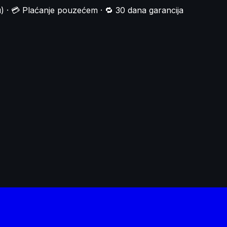
) · 💳 Plaćanje pouzećem · 🔁 30 dana garancija