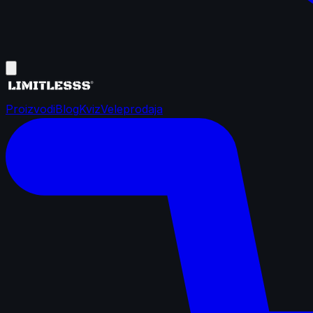
Proizvodi
Blog
Kviz
Veleprodaja