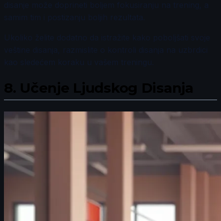
disanje može doprineti boljem fokusiranju na trening, a
samim tim i postizanju boljih rezultata.
Ukoliko želite dodatno da istražite kako poboljšati svoje
veštine disanja, razmislite o kontroli disanja na uzbrdici
kao sledećem koraku u vašem treningu.
8.
Učenje Ljudskog Disanja