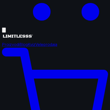
Proizvodi
Blog
Kviz
Veleprodaja