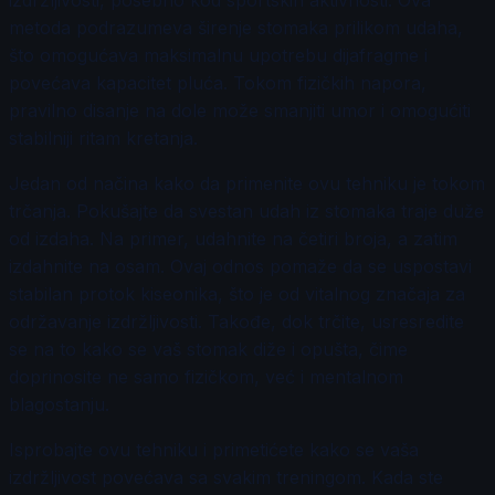
izdržljivosti, posebno kod sportskih aktivnosti. Ova
metoda podrazumeva širenje stomaka prilikom udaha,
što omogućava maksimalnu upotrebu dijafragme i
povećava kapacitet pluća. Tokom fizičkih napora,
pravilno disanje na dole može smanjiti umor i omogućiti
stabilniji ritam kretanja.
Jedan od načina kako da primenite ovu tehniku je tokom
trčanja. Pokušajte da svestan udah iz stomaka traje duže
od izdaha. Na primer, udahnite na četiri broja, a zatim
izdahnite na osam. Ovaj odnos pomaže da se uspostavi
stabilan protok kiseonika, što je od vitalnog značaja za
održavanje izdržljivosti. Takođe, dok trčite, usresredite
se na to kako se vaš stomak diže i opušta, čime
doprinosite ne samo fizičkom, već i mentalnom
blagostanju.
Isprobajte ovu tehniku i primetićete kako se vaša
izdržljivost povećava sa svakim treningom. Kada ste