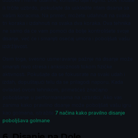
ili trčite uzbrdo, pokušajte da uskladite ritam disanja sa
vašim koracima. Na primer, možete udahnuti na svaka
tri koraka i izdahnuti na svaka dva koraka. Ova tehnika
ne samo da će vam pomoći da bolje kontrolišete svoje
disanje, već će i smanjiti osećaj umora i poboljšati vašu
izdržljivost.
Osim toga, svesno usmeravanje pažnje na disanje može
smanjiti nivo stresa i anksioznosti tokom fizičke
aktivnosti. Pokušajte da se fokusirate na svaki udah i
izdah, dopuštajući telu da se prilagodi naporu. Kada
ovladaš ovom tehnikom, primetićeš značajno
poboljšanje u performansama na uzbrdici. Ako vas
zanima kako pravilno disanje može poboljšati vašu igru
kao golmana, istražite
7 načina kako pravilno disanje
poboljšava golmane
.
6.
Disanje na Dole