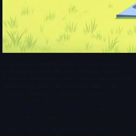
Svesno disanje predstavlja ključnu komponentu koja
može značajno unaprediti vašu izdržljivost, posebno
tokom fizičkih aktivnosti poput trčanja. Kada praktikujete
svesno disanje, fokusirate se na svaki izdah i udah, što
može doprineti boljem snabdevanju organizma
kiseonikom. Ova tehnika pomaže u smanjenju nivoa
stresa i anksioznosti, omogućavajući vam da se bolje
usredsredite na svoje performanse.
Jedan od načina da razvijete svesno disanje je kroz