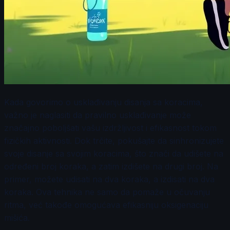
Kada govorimo o usklađivanju disanja sa koracima,
važno je naglasiti da pravilno usklađivanje može
značajno poboljšati vašu izdržljivost i efikasnost tokom
fizičkih aktivnosti. Dok trčite, pokušajte da sinhronizujete
svoje disanje sa svojim koracima, što znači da udišete na
određeni broj koraka, a zatim izdišete na drugi broj. Na
primer, možete udisati na dva koraka, a izdisati na dva
koraka. Ova tehnika ne samo da pomaže u očuvanju
ritma, već takođe omogućava efikasniju oksigenaciju
mišića.