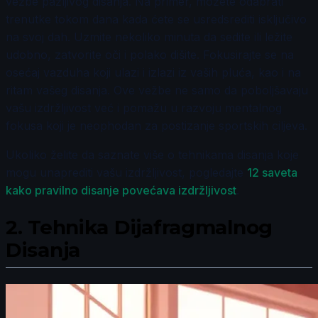
vežbe pažljivog disanja. Na primer, možete odabrati
trenutke tokom dana kada ćete se usredsrediti isključivo
na svoj dah. Uzmite nekoliko minuta da sedite ili ležite
udobno, zatvorite oči i polako dišite. Fokusirajte se na
osećaj vazduha koji ulazi i izlazi iz vaših pluća, kao i na
ritam vašeg disanja. Ove vežbe ne samo da poboljšavaju
vašu izdržljivost već i pomažu u razvoju mentalnog
fokusa koji je neophodan za postizanje sportskih ciljeva.
Ukoliko želite da saznate više o tehnikama disanja koje
mogu unaprediti vašu izdržljivost, pogledajte
12 saveta
kako pravilno disanje povećava izdržljivost
.
2.
Tehnika Dijafragmalnog
Disanja