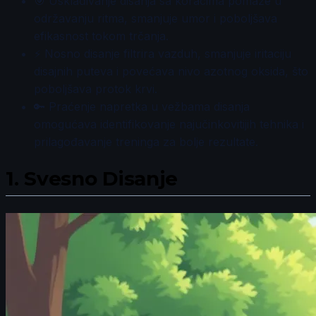
🎯 Usklađivanje disanja sa koracima pomaže u
održavanju ritma, smanjuje umor i poboljšava
efikasnost tokom trčanja.
⚡ Nosno disanje filtrira vazduh, smanjuje iritaciju
disajnih puteva i povećava nivo azotnog oksida, što
poboljšava protok krvi.
🔑 Praćenje napretka u vežbama disanja
omogućava identifikovanje najučinkovitijih tehnika i
prilagođavanje treninga za bolje rezultate.
1.
Svesno Disanje