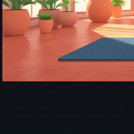
Dijafragmalno disanje, poznato i kao abdominalno
disanje, predstavlja ključnu tehniku koja može značajno
poboljšati vašu izdržljivost. Ova tehnika podrazumeva
korišćenje dijafragme, mišića koji se nalazi ispod pluća,
kako biste povećali kapacitet pluća i efikasnost disanja.
Kada pravilno primenjujete dijafragmalno disanje,