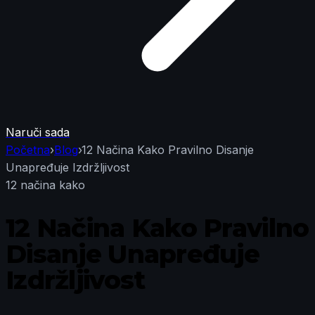
Naruči sada
Početna
›
Blog
›
12 Načina Kako Pravilno Disanje
Unapređuje Izdržljivost
12 načina kako
12 Načina Kako Pravilno
Disanje Unapređuje
Izdržljivost