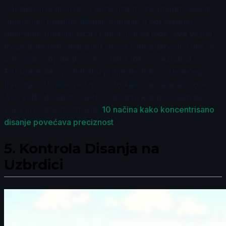
Usklađivanje disanja sa koracima može smanjiti osećaj
umora, jer pravilno disanje pomaže u održavanju
optimalne funkcije srca i pluća. Pored toga, ova vežba
može doprineti smanjenju stresa i anksioznosti, čime se
poboljšava opšte psihičko stanje tokom vežbanja.
Pokušajte da ovu tehniku primenite tokom sledećeg
treninga i obratite pažnju na to kako se vaše telo oseća.
Ako želite dodatne savete o disanju koji poboljšavaju
vašu preciznost, istražite
10 načina kako koncentrisano
disanje povećava preciznost
.
5.
Kontrola Disanja na
Uzbrdici