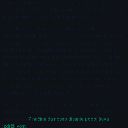
omogućavate dublji ulazak vazduha u pluća, što
rezultira većim unosom kiseonika i boljim snabdevanjem
tela energijom tokom fizičkih aktivnosti.
Da biste praktikovali ovu tehniku, pronađite udoban
položaj, najbolje ležeći ili sedeći sa uspravnim držanjem.
Postavite jednu ruku na stomak, dok drugu možete
staviti na grudi. Fokusirajte se na to da tokom udisaja
vaša ruka na stomaku ide prema napred, dok ruka na
grudima ostaje relativno mirna. Udišite polako kroz nos,
a zatim izdahnite kroz usta, osiguravajući da svaka faza
disanja bude kontrolisana i opuštena. Ova praksa ne
samo da poboljšava vašu izdržljivost, već pomaže i u
smanjenju stresa i anksioznosti.
Ukoliko vas zanima kako dijafragmalno disanje može
poboljšati vašu izdržljivost u sportskim aktivnostima,
razmotrite i
7 načina da nosno disanje poboljšava
izdržljivost
.