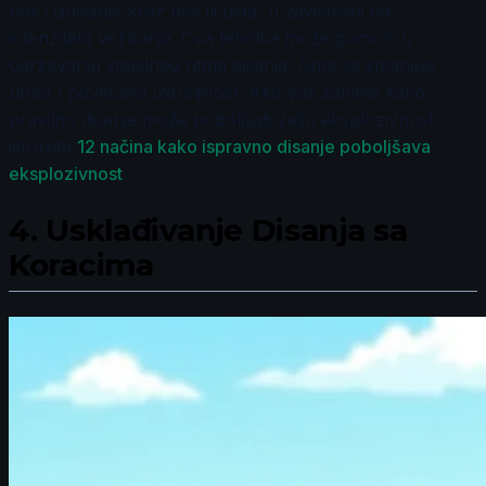
nos i izdisanje kroz nos ili usta, u zavisnosti od
intenziteta vežbanja. Ova tehnika može pomoći u
održavanju stabilnog ritma disanja, čime se smanjuje
umor i povećava izdržljivost. Ako vas zanima kako
pravilno disanje može poboljšati vašu eksplozivnost,
istražite
12 načina kako ispravno disanje poboljšava
eksplozivnost
.
4.
Usklađivanje Disanja sa
Koracima