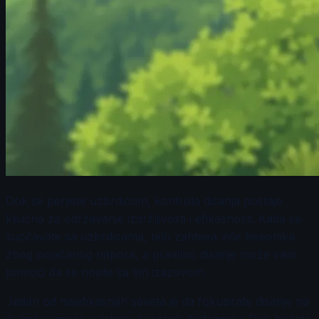
Dok se penjete uzbrdicom, kontrola disanja postaje
ključna za održavanje izdržljivosti i efikasnosti. Kada se
suočavate sa uzbrdicama, telo zahteva više kiseonika
zbog pojačanog napora, a pravilno disanje može vam
pomoći da se nosite sa tim izazovom.
Jedan od najefikasnijih saveta je da fokusirate disanje na
duboke i mirne udahne, koristeći dijafragmu. Dok hodate