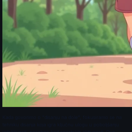
Kada govorimo o "disanju na dole", fokusiramo se na
tehniku disanja koja igra ključnu ulogu u poboljšanju