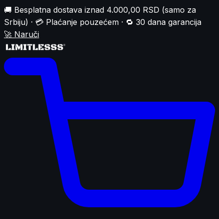
🚚 Besplatna dostava iznad 4.000,00 RSD (samo za
Srbiju) · 💳 Plaćanje pouzećem · 🔁 30 dana garancija
🚀
Naruči