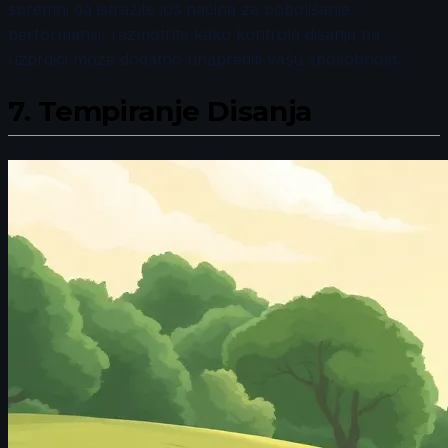
spremni da istražite još načina za poboljšanje
performansi, razmotrite kako kontrola disanja na
uzbrdici može dodatno unaprediti vašu sposobnost.
7.
Tempiranje Disanja