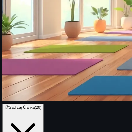
📋
Sadržaj Članka
(
20
)