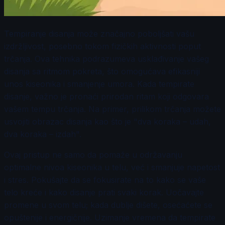
Tempiranje disanja može značajno poboljšati vašu
izdržljivost, posebno tokom fizičkih aktivnosti poput
trčanja. Ova tehnika podrazumeva usklađivanje vašeg
disanja sa ritmom pokreta, što omogućava efikasniji
unos kiseonika i smanjenje umora. Kada tempirate
disanje, važno je pronaći prirodan ritam koji odgovara
vašem tempu trčanja. Na primer, prilikom trčanja možete
usvojiti obrazac disanja kao što je "dva koraka – udah,
dva koraka – izdah".
Ovaj pristup ne samo da pomaže u održavanju
optimalne nivoa kiseonika u telu, već i smanjuje napetost
i stres. Pokušajte da se fokusirate na to kako se vaše
telo kreće i kako disanje prati svaki korak. Uočavajte
promene u svom telu; kada dublje dišete, osećaćete se
opuštenije i energičnije. Uzimanje vremena da tempirate