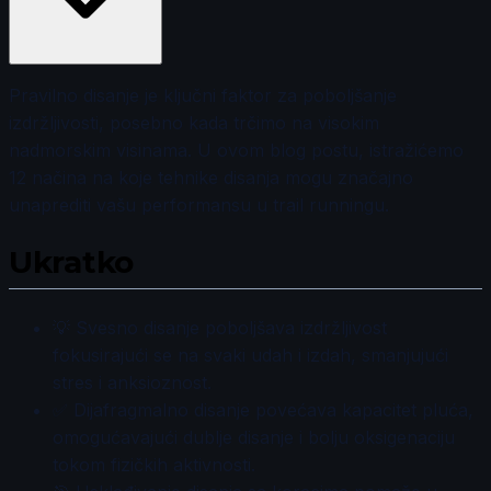
Pravilno disanje je ključni faktor za poboljšanje
izdržljivosti, posebno kada trčimo na visokim
nadmorskim visinama. U ovom blog postu, istražićemo
12 načina na koje tehnike disanja mogu značajno
unaprediti vašu performansu u trail runningu.
Ukratko
💡 Svesno disanje poboljšava izdržljivost
fokusirajući se na svaki udah i izdah, smanjujući
stres i anksioznost.
✅ Dijafragmalno disanje povećava kapacitet pluća,
omogućavajući dublje disanje i bolju oksigenaciju
tokom fizičkih aktivnosti.