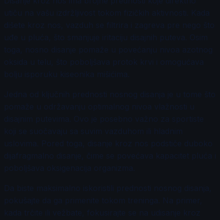
Disanje kroz nos ima brojne prednosti koje direktno
utiču na vašu izdržljivost tokom fizičkih aktivnosti. Kada
dišete kroz nos, vazduh se filtrira i zagreva pre nego što
uđe u pluća, što smanjuje iritaciju disajnih puteva. Osim
toga, nosno disanje pomaže u povećanju nivoa azotnog
oksida u telu, što poboljšava protok krvi i omogućava
bolju isporuku kiseonika mišićima.
Jedna od ključnih prednosti nosnog disanja je u tome što
pomaže u održavanju optimalnog nivoa vlažnosti u
disajnim putevima. Ovo je posebno važno za sportiste
koji se suočavaju sa suvim vazduhom ili hladnim
uslovima. Pored toga, disanje kroz nos podstiče duboko
dijafragmalno disanje, čime se povećava kapacitet pluća i
poboljšava oksigenacija organizma.
Da biste maksimalno iskoristili prednosti nosnog disanja,
pokušajte da ga primenite tokom treninga. Na primer,
kada trčite ili vežbate, fokusirajte se na udisanje kroz