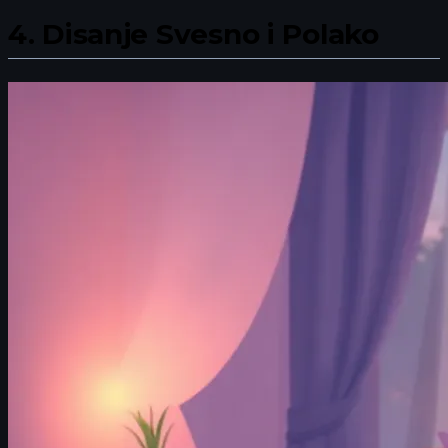
4.
Disanje Svesno i Polako