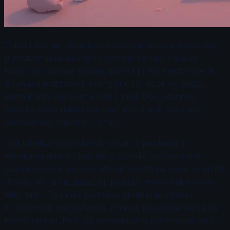
Tokom disanja, vizualizacija može igrati značajnu ulogu
u postizanju opuštanja i pripreme za san. Kada se
fokusiraš na svoje disanje, zamisli mirno mesto koje te
ispunjava pozitivnom energijom. To može biti plaža,
šuma ili bilo koja scena koja ti prija. Dok udahneš,
zamišljaj kako udišeš svežinu i mir, a dok izdahneš,
oslobodi sve napetosti i brige.
Ova tehnika možeš kombinovati sa prethodnim
tehnikama disanja, kao što je duboko dijafragmalno
disanje, kako bi pojačao efekat opuštanja. Kada se umiriš
i fokusiraš na vizualizaciju, podižeš nivo svesti o svom
telu i umu. To može pomoći u smanjenju stresa i
anksioznosti pre spavanja, čime se povećava šansa za
kvalitetniji san. Pokušaj svakodnevno praktikovati ovu