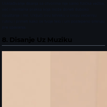
Usklađivanje disanja sa otvorima nije samo fizička vežba,
već i mentalna praksa koja može doneti duboko
opuštanje i mir. Uključi ovu tehniku u svoju večernju
rutinu i primeti kako se tvoje telo i um postepeno smiruju
pre spavanja.
8.
Disanje Uz Muziku