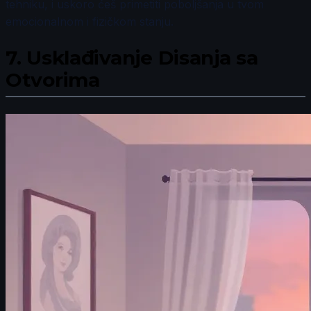
tehniku, i uskoro ćeš primetiti poboljšanja u tvom
emocionalnom i fizičkom stanju.
7.
Usklađivanje Disanja sa
Otvorima