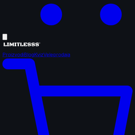
Proizvodi
Blog
Kviz
Veleprodaja