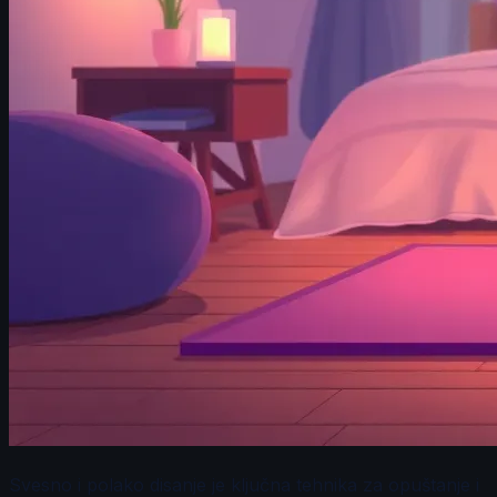
Svesno i polako disanje je ključna tehnika za opuštanje i