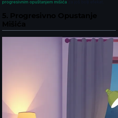
progresivnim opuštanjem mišića
za još bolji efekat.
5.
Progresivno Opustanje
Mišića