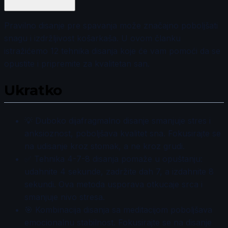
Pravilno disanje pre spavanja može značajno poboljšati
snagu i izdržljivost košarkaša. U ovom članku
istražićemo 12 tehnika disanja koje će vam pomoći da se
opustite i pripremite za kvalitetan san.
Ukratko
💡 Duboko dijafragmalno disanje smanjuje stres i
anksioznost, poboljšava kvalitet sna. Fokusirajte se
na udisanje kroz stomak, a ne kroz grudi.
✅ Tehnika 4-7-8 disanja pomaže u opuštanju:
udahnite 4 sekunde, zadržite dah 7, a izdahnite 8
sekundi. Ova metoda usporava otkucaje srca i
smanjuje nivo stresa.
🎯 Kombinacija disanja sa meditacijom poboljšava
emocionalnu stabilnost. Fokusirajte se na disanje