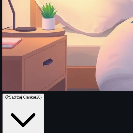
📋
Sadržaj Članka
(
20
)