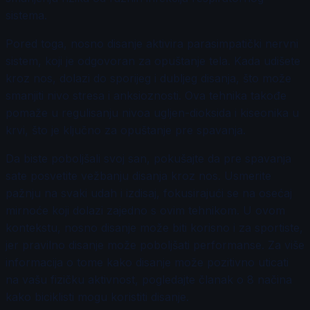
sistema.
Pored toga, nosno disanje aktivira parasimpatički nervni
sistem, koji je odgovoran za opuštanje tela. Kada udišete
kroz nos, dolazi do sporijeg i dubljeg disanja, što može
smanjiti nivo stresa i anksioznosti. Ova tehnika takođe
pomaže u regulisanju nivoa ugljen-dioksida i kiseonika u
krvi, što je ključno za opuštanje pre spavanja.
Da biste poboljšali svoj san, pokušajte da pre spavanja
sate posvetite vežbanju disanja kroz nos. Usmerite
pažnju na svaki udah i izdisaj, fokusirajući se na osećaj
mirnoće koji dolazi zajedno s ovim tehnikom. U ovom
kontekstu, nosno disanje može biti korisno i za sportiste,
jer pravilno disanje može poboljšati performanse. Za više
informacija o tome kako disanje može pozitivno uticati
na vašu fizičku aktivnost, pogledajte članak o 8 načina
kako biciklisti mogu koristiti disanje.