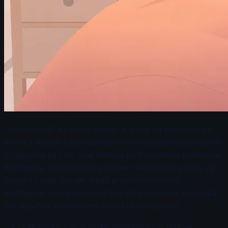
Duboko dijafragmalno disanje je jedna od najefikasnijih
tehnika disanja koja može pomoći u opuštanju i pripremi
organizma za san. Ova metoda podrazumeva korišćenje
dijafragme, velikog mišića koji se nalazi ispod pluća, za
dublje i punije udisaje. Kada pravilno koristimo
dijafragmu, omogućavamo telu da unese više kiseonika,
što rezultira smanjenjem stresa i anksioznosti.
Da biste prakticirali duboko dijafragmalno disanje,