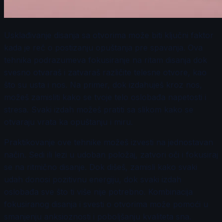
Usklađivanje disanja sa otvorima može biti ključni faktor
kada je reč o postizanju opuštanja pre spavanja. Ova
tehnika podrazumeva fokusiranje na ritam disanja dok
svesno otvaraš i zatvaraš različite telesne otvore, kao
što su usta i nos. Na primer, dok izdahuješ kroz nos,
možeš zamisliti kako se tvoje telo oslobađa napetosti i
stresa. Svaki izdah možeš pratiti sa slikom kako se
otvaraju vrata ka opuštanju i miru.
Praktikovanje ove tehnike možeš izvesti na jednostavan
način. Sedi ili lezi u udoban položaj, zatvori oči i fokusiraj
se na ritmično disanje. Dok dišeš, zamisli kako svaki
udah donosi pozitivnu energiju, dok svaki izdah
oslobađa sve što ti više nije potrebno. Kombinacija
fokusiranog disanja i svesti o otvorima može pomoći u
smanjenju anksioznosti i poboljšanju kvaliteta sna.