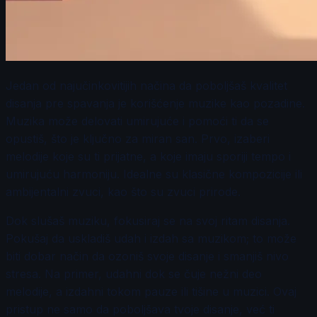
Jedan od najučinkovitijih načina da poboljšaš kvalitet
disanja pre spavanja je korišćenje muzike kao pozadine.
Muzika može delovati umirujuće i pomoći ti da se
opustiš, što je ključno za miran san. Prvo, izaberi
melodije koje su ti prijatne, a koje imaju sporiji tempo i
umirujuću harmoniju. Idealne su klasične kompozicije ili
ambijentalni zvuci, kao što su zvuci prirode.
Dok slušaš muziku, fokusiraj se na svoj ritam disanja.
Pokušaj da uskladiš udah i izdah sa muzikom; to može
biti dobar način da ozoniš svoje disanje i smanjiš nivo
stresa. Na primer, udahni dok se čuje nežni deo
melodije, a izdahni tokom pauze ili tišine u muzici. Ovaj
pristup ne samo da poboljšava tvoje disanje, već ti