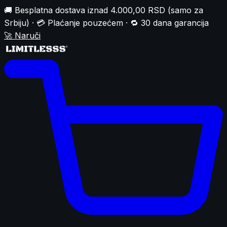
🚚 Besplatna dostava iznad 4.000,00 RSD (samo za
Srbiju) · 💳 Plaćanje pouzećem · 🔁 30 dana garancija
🚀
Naruči