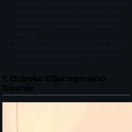
koje unosi mir, dok pri izdisaju oslobađate napetost.
⚡ Uključite svesno disanje u svoju noćnu rutinu
kako biste se oslobodili stresa i pripremili za san.
Ova praksa može doneti dugoročne koristi za
opuštanje.
🔑 Razvijanje navika pre spavanja, kao što je vežba
disanja, može značajno poboljšati kvalitet sna.
Odvojite nekoliko minuta da se fokusirate na svoje
disanje pre nego što legnete.
1.
Duboko Dijafragmalno
Disanje