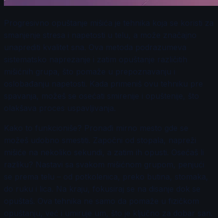
Progresivno opuštanje mišića je tehnika koja se koristi za
smanjenje stresa i napetosti u telu, a može značajno
unaprediti kvalitet sna. Ova metoda podrazumeva
sistematsko naprezanje i zatim opuštanje različitih
mišićnih grupa, što pomaže u prepoznavanju i
oslobađanju napetosti. Kada primeniš ovu tehniku pre
spavanja, možeš se osećati smirenije i opuštenije, što
olakšava proces uspavljivanja.
Kako to funkcioniše? Pronađi mirno mesto gde se
možeš udobno smestiti. Započni od stopala, napreži
mišiće na nekoliko sekundi, a zatim ih opusti. Osećaš li
razliku? Nastavi sa svakom mišićnom grupom, penjući
se prema telu – od potkolenica, preko butina, stomaka,
do ruku i lica. Na kraju, fokusiraj se na disanje dok se
opuštaš. Ova tehnika ne samo da pomaže u fizičkom
opuštanju, već i umiruje um, što je ključno za dobar san.