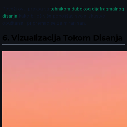
Poveži ovu praksu sa
tehnikom dubokog dijafragmalnog
disanja
kako bi još više poboljšao svoje iskustvo
opuštanja i pripremao se za miran san.
6.
Vizualizacija Tokom Disanja