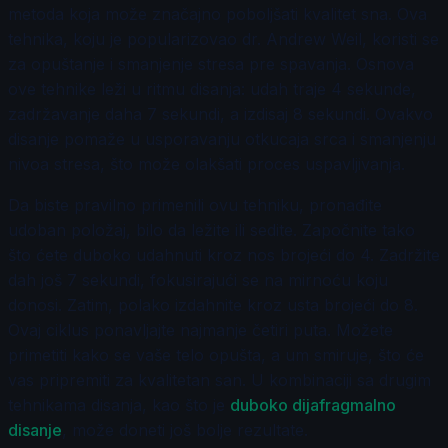
metoda koja može značajno poboljšati kvalitet sna. Ova
tehnika, koju je popularizovao dr. Andrew Weil, koristi se
za opuštanje i smanjenje stresa pre spavanja. Osnova
ove tehnike leži u ritmu disanja: udah traje 4 sekunde,
zadržavanje daha 7 sekundi, a izdisaj 8 sekundi. Ovakvo
disanje pomaže u usporavanju otkucaja srca i smanjenju
nivoa stresa, što može olakšati proces uspavljivanja.
Da biste pravilno primenili ovu tehniku, pronađite
udoban položaj, bilo da ležite ili sedite. Započnite tako
što ćete duboko udahnuti kroz nos brojeći do 4. Zadržite
dah još 7 sekundi, fokusirajući se na mirnoću koju
donosi. Zatim, polako izdahnite kroz usta brojeći do 8.
Ovaj ciklus ponavljajte najmanje četiri puta. Možete
primetiti kako se vaše telo opušta, a um smiruje, što će
vas pripremiti za kvalitetan san. U kombinaciji sa drugim
tehnikama disanja, kao što je
duboko dijafragmalno
disanje
, može doneti još bolje rezultate.