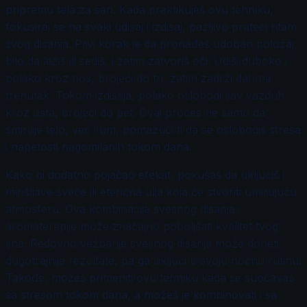
pripremu tela za san. Kada praktikuješ ovu tehniku,
fokusiraj se na svaki udisaj i izdisaj, pažljivo prateći ritam
svog disanja. Prvi korak je da pronađeš udoban položaj,
bilo da ležiš ili sediš, i zatim zatvoriš oči. Udiši duboko i
polako kroz nos, brojeći do tri, zatim zadrži dah na
trenutak. Tokom izdisaja, polako oslobodi sav vazduh
kroz usta, brojeći do pet. Ovaj proces ne samo da
smiruje telo, već i um, pomažući ti da se oslobodiš stresa
i napetosti nagomilanih tokom dana.
Kako bi dodatno pojačao efekat, pokušaš da uključiš i
mirišljave sveće ili eterična ulja koja će stvoriti umirujuću
atmosferu. Ova kombinacija svesnog disanja i
aromaterapije može značajno poboljšati kvalitet tvog
sna. Redovno vežbanje svesnog disanja može doneti
dugotrajnije rezultate, pa ga uključi u svoju noćnu rutinu.
Takođe, možeš primeniti ovu tehniku kada se suočavaš
sa stresom tokom dana, a možeš je kombinovati i sa