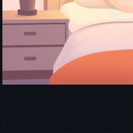
Disanje kroz nos je jedna od najvažnijih tehnika koja
može značajno poboljšati kvalitet sna. Kada dišemo na
ovaj način, vazduh prolazi kroz nosne šupljine, gde se
zagreva, vlaži i filtrira pre nego što stigne do pluća. Ovaj
proces ne samo da olakšava disanje, već i pomaže u
smanjenju rizika od raznih infekcija respiratornog