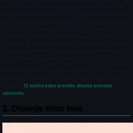
pronađite udoban položaj, bilo ležeći ili sedeći. Stavite
jednu ruku na stomak, a drugu na grudi. Fokusirajte se
na to da prilikom udisanja vaša ruka na stomaku ide ka
spolja, dok ruka na grudima ostaje mirna. Udišite kroz
nos polako i duboko, a zatim izdahnite kroz usta.
Pokušajte da svaki udah traje oko 4 sekunde, a izdisaj 6
sekundi. Ova tehnika može stvoriti osećaj smirenosti i
pripremiti vas za spokojan san.
Za dodatne informacije o drugim tehnikama disanja koje
takođe mogu poboljšati kvalitet sna, možete pročitati
članak o
12 načina kako pravilno disanje pomaže
oporavku
.
2.
Disanje Kroz Nos