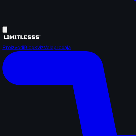
Proizvodi
Blog
Kviz
Veleprodaja