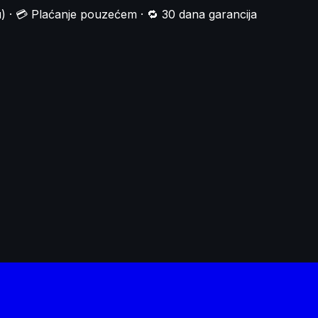
) · 💳 Plaćanje pouzećem · 🔁 30 dana garancija