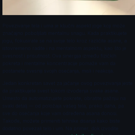
Povezivanje tela i uma je ključni aspekt joge koji može
značajno poboljšati mentalnu snagu. Kada praktikujete
jogu, fokusirate se na svoje telo kroz različite asane, a
istovremeno radite i na mentalnom aspektu, kao što je
svesnost i prisutnost. Ova sinergija između fizičkih
pokreta i mentalne koncentracije pomaže vam da
postanete svesniji svojih osećanja, misli i reakcija.
Jedan konkretan savet za jačanje ovog povezivanja jeste
da praktikujete svest tokom izvođenja svake asane.
Umesto da automatizujete pokrete, obratite pažnju na
svaki detalj — od položaja vašeg tela, preko daha, pa
sve do osećanja koje vam određena asana donosi.
Takođe, možete primeniti tehnike disanja kako biste
dodatno povezali telo i um. Na primer, dok izvodite