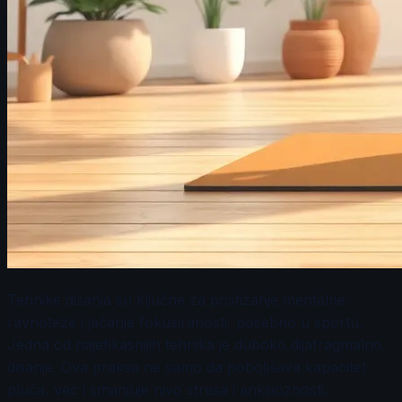
Tehnike disanja su ključne za postizanje mentalne
ravnoteže i jačanje fokusiranosti, posebno u sportu.
Jedna od najefikasnijih tehnika je duboko dijafragmalno
disanje. Ova praksa ne samo da poboljšava kapacitet
pluća, već i smanjuje nivo stresa i anksioznosti,