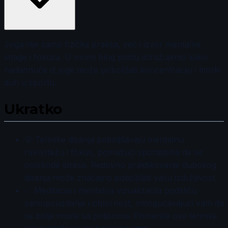
Joga nije samo fizička praksa, već i izvor mentalne
snage i fokusa. U ovom blog postu istražujemo kako
nadahnuće iz joge može poboljšati koncentraciju i timski
duh u sportu.
Ukratko
💡 Tehnike disanja poboljšavaju mentalnu
ravnotežu i fokus, pomažući sportistima da se
oslobode stresa. Redovno praktikovanje dubokog
disanja može značajno poboljšati vašu izdržljivost.
✅ Meditacija i mentalna vizualizacija podstiču
samopouzdanje i otpornost, omogućavajući vam da
se bolje nosite sa pritiscima. Primenite ove tehnike