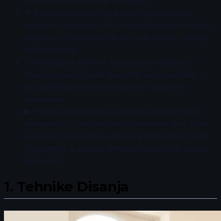
pre takmičenja za bolje rezultate.
🎯 Povezivanje tela i uma kroz jogu olakšava
svesnost i prisutnost, što povećava vašu mentalnu
otpornost. Fokusirajte se na svaki pokret i disanje
tokom prakse.
⚡ Postavljanje SMART ciljeva jača motivaciju i
fokus, pomažući vam da pratite svoj napredak u
jogi. Definišite konkretne ciljeve i redovno ih
preispitujte.
🔑 Praksa zajedništva u jogi potiče emocionalnu
inteligenciju i podršku među članovima tima, čime
se jačaju međuljudske veze i mentalna otpornost.
Uključite se u grupne aktivnosti kako biste ojačali
timski duh.
1.
Tehnike Disanja