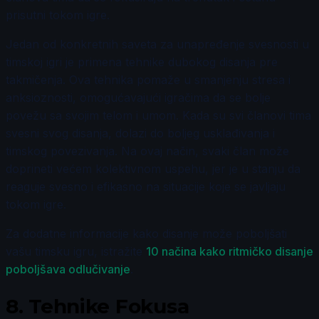
prisutni tokom igre.
Jedan od konkretnih saveta za unapređenje svesnosti u
timskoj igri je primena tehnike dubokog disanja pre
takmičenja. Ova tehnika pomaže u smanjenju stresa i
anksioznosti, omogućavajući igračima da se bolje
povežu sa svojim telom i umom. Kada su svi članovi tima
svesni svog disanja, dolazi do boljeg usklađivanja i
timskog povezivanja. Na ovaj način, svaki član može
doprineti većem kolektivnom uspehu, jer je u stanju da
reaguje svesno i efikasno na situacije koje se javljaju
tokom igre.
Za dodatne informacije kako disanje može poboljšati
vašu timsku igru, istražite
10 načina kako ritmičko disanje
poboljšava odlučivanje
.
8.
Tehnike Fokusa