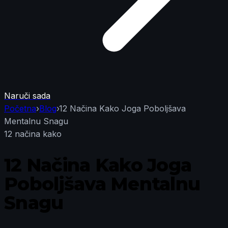
Naruči sada
Početna
›
Blog
›
12 Načina Kako Joga Poboljšava
Mentalnu Snagu
12 načina kako
12 Načina Kako Joga
Poboljšava Mentalnu
Snagu