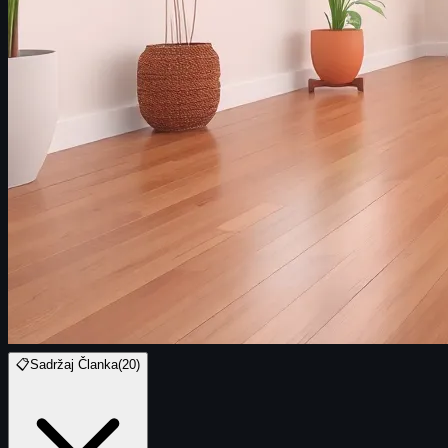
📋
Sadržaj Članka
(
20
)