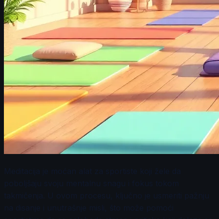
Meditacija je moćan alat za sportiste koji žele da
poboljšaju svoju mentalnu snagu i fokus tokom
takmičenja. U ovom procesu, ključno je usmeriti pažnju
na disanje i unutrašnje misli, što može pomoći