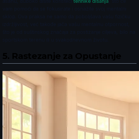
asanu, duboko dišite koristeći
tehnike disanja
, što će
vam pomoći da se fokusirate i osnažite svoj mentalni
sklop. Ova praksa ne samo da poboljšava vašu fizičku
izdržljivost, već takođe jača vašu mentalnu otpornost,
što je od suštinskog značaja za postizanje ciljeva, bilo na
sportskom terenu ili u svakodnevnom životu.
5.
Rastezanje za Opustanje