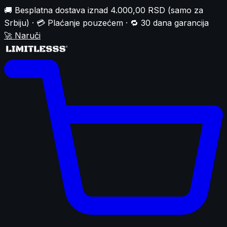
🚚 Besplatna dostava iznad 4.000,00 RSD (samo za
Srbiju) · 💳 Plaćanje pouzećem · 🔁 30 dana garancija
🚀
Naruči