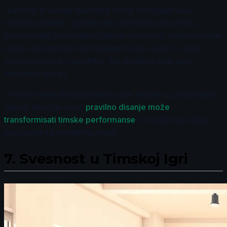
redovno praćenje napretka može poboljšati vašu
samopouzdanje i ojačati vašu mentalnu otpornost.
Povezivanje postavljenih ciljeva sa svojom praksom joge
može vam pomoći da razvijete dublju svest o svojim
sposobnostima i napretku, što dodatno jača vašu
mentalnu snagu.
Ukoliko želite da unapredite svoje veštine u postavljanju
ciljeva, istražite kako
pravilno disanje može
transformisati timske performanse
i postati deo vašeg
putovanja ka mentalnoj snazi.
7.
Svesnost u Timskoj Igri