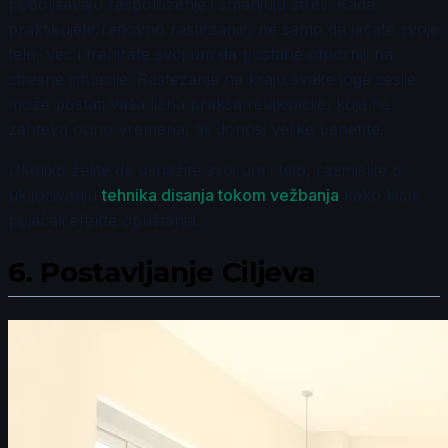
poboljšavaju raspoloženje i smanjuju stres. Kada
praktikujete redovno rastezanje, ne samo da jačate svoje
telo, već i trenirate svoj um da postane otporniji na
stresne situacije. Rastezanje na kraju svake joge sesije
može postati vaša lična praksa relaksacije, koja ne
zahteva puno vremena, ali donosi velike benefite.
Ukoliko želite da osnažite svoj um i telo, razmislite o
uključivanju
tehnika disanja tokom vežbanja
kako biste
pojačali efekte opuštanja.
6.
Postavljanje Ciljeva