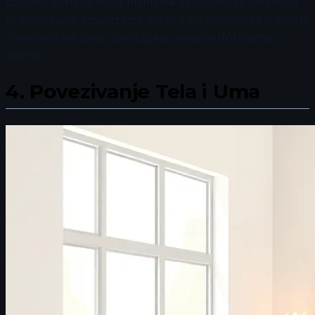
dodatno osnažili svoje mentalne sposobnosti. Redovno
praktikovanje vizualizacije može vam pomoći da izgradite
otpornost na stres i poboljšate svoje performanse u
sportu.
4.
Povezivanje Tela i Uma