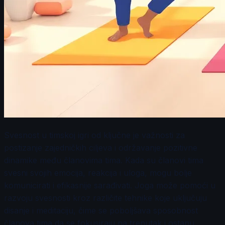
Svesnost u timskoj igri od ključne je važnosti za
postizanje zajedničkih ciljeva i održavanje pozitivne
dinamike među članovima tima. Kada su članovi tima
svesni svojih emocija, reakcija i uloga, mogu bolje
komunicirati i efikasnije sarađivati. Joga može pomoći u
razvoju svesnosti kroz različite tehnike koje uključuju
disanje i meditaciju, čime se poboljšava sposobnost
članova tima da se fokusiraju na trenutak i ostanu