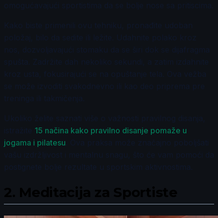
omogućavajući sportistima da se bolje nose sa pritiscima.
Kako biste primenili ovu tehniku, pronađite udoban
položaj, bilo da sedite ili ležite. Udahnite polako kroz
nos, dozvoljavajući stomaku da se širi dok se dijafragma
spušta. Zadržite dah nekoliko sekundi, a zatim izdahnite
kroz usta, fokusirajući se na opuštanje tela. Ova vežba
se može izvoditi svakodnevno ili kao deo priprema pre
treninga ili takmičenja.
Ukoliko želite saznati više o važnosti pravilnog disanja,
istražite
15 načina kako pravilno disanje pomaže u
jogama i pilatesu
. Ova praksa može značajno poboljšati
vašu izdržljivost i mentalnu snagu, što će vam pomoći da
postignete bolje rezultate u sportskim aktivnostima.
2.
Meditacija za Sportiste