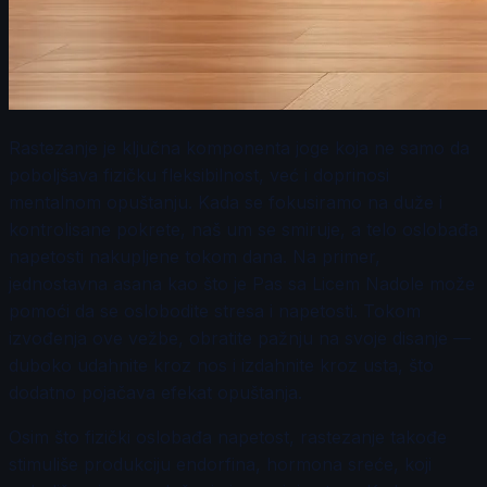
Rastezanje je ključna komponenta joge koja ne samo da
poboljšava fizičku fleksibilnost, već i doprinosi
mentalnom opuštanju. Kada se fokusiramo na duže i
kontrolisane pokrete, naš um se smiruje, a telo oslobađa
napetosti nakupljene tokom dana. Na primer,
jednostavna asana kao što je Pas sa Licem Nadole može
pomoći da se oslobodite stresa i napetosti. Tokom
izvođenja ove vežbe, obratite pažnju na svoje disanje —
duboko udahnite kroz nos i izdahnite kroz usta, što
dodatno pojačava efekat opuštanja.
Osim što fizički oslobađa napetost, rastezanje takođe
stimuliše produkciju endorfina, hormona sreće, koji