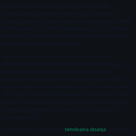
kontekstu sportskih performansi. Ova metoda
podrazumeva stvaranje mentalnih slika određenih
situacija, ciljeva ili uspeha koje želite da postignete. Kada
se fokusirate na pozitivne vizualizacije, vaš um počinje
da veruje u te mogućnosti, što vam omogućava da se
bolje pripremite za stvarne izazove.
Jedan od načina da poboljšate svoju mentalnu
vizualizaciju je da pronađete mirno mesto gde možete u
potpunosti da se opustite. Započnite sa laganim
disanjem, fokusirajući se na svaki udah i izdah. Zatim
zamislite sebe kako uspevate u nekoj konkretnoj situaciji,
na primer, kako postižete pobedu na takmičenju ili kako
izvrsno obavljate vežbe na času joge. Osećajte emocije
koje vas ispunjavaju u tom trenutku – sreću, ponos,
samouverenost.
Kombinujte ovu tehniku sa
tehnikama disanja
kako biste