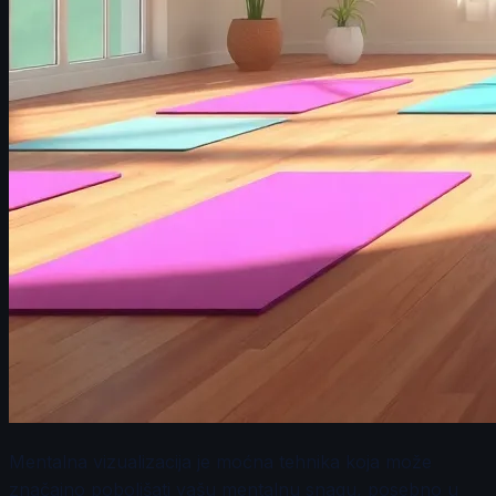
Mentalna vizualizacija je moćna tehnika koja može
značajno poboljšati vašu mentalnu snagu, posebno u