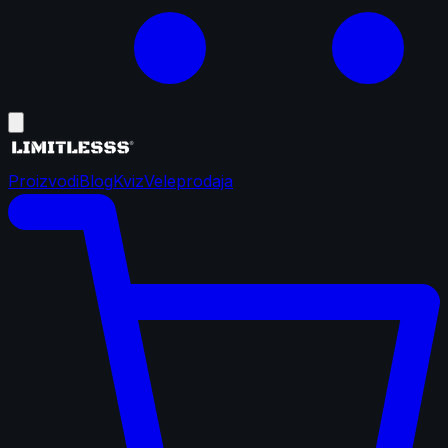
Proizvodi
Blog
Kviz
Veleprodaja