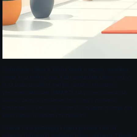
Postavljanje ciljeva je ključni korak u razvoju mentalne
snage kroz praksu joge. Kada postavljate ciljeve, važno
je da budu specifični, merljivi, dostižni, relevantni i
vremenski definisani (SMART). Na primer, umesto da
kažete "želim da postanem bolji u jogi", postavite
konkretan cilj kao što je "želim da savladam poziciju psa
licem nadole u naredna tri meseca".
Ovakva vrsta postavljanja ciljeva pomaže vam da
ostanete fokusirani i motivisani tokom vežbanja. Takođe,