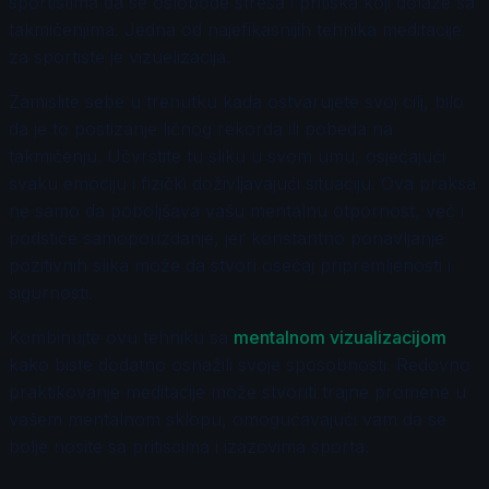
sportistima da se oslobode stresa i pritiska koji dolaze sa
takmičenjima. Jedna od najefikasnijih tehnika meditacije
za sportiste je vizuelizacija.
Zamislite sebe u trenutku kada ostvarujete svoj cilj, bilo
da je to postizanje ličnog rekorda ili pobeda na
takmičenju. Učvrstite tu sliku u svom umu, osjećajući
svaku emociju i fizički doživljavajući situaciju. Ova praksa
ne samo da poboljšava vašu mentalnu otpornost, već i
podstiče samopouzdanje, jer konstantno ponavljanje
pozitivnih slika može da stvori osećaj pripremljenosti i
sigurnosti.
Kombinujte ovu tehniku sa
mentalnom vizualizacijom
kako biste dodatno osnažili svoje sposobnosti. Redovno
praktikovanje meditacije može stvoriti trajne promene u
vašem mentalnom sklopu, omogućavajući vam da se
bolje nosite sa pritiscima i izazovima sporta.