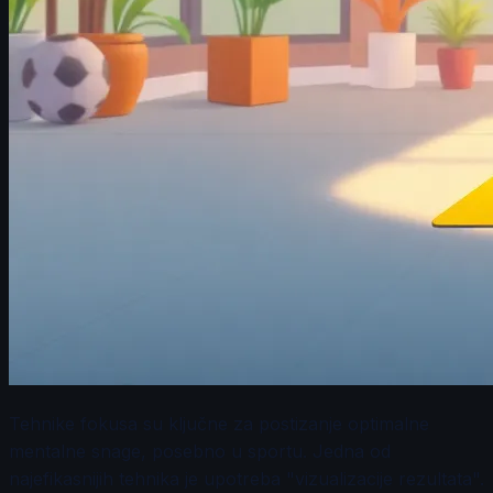
Tehnike fokusa su ključne za postizanje optimalne
mentalne snage, posebno u sportu. Jedna od
najefikasnijih tehnika je upotreba "vizualizacije rezultata".