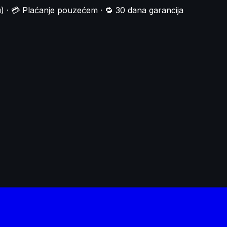
) · 💳 Plaćanje pouzećem · 🔁 30 dana garancija