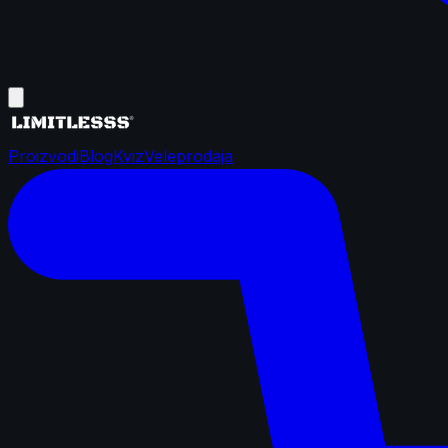
Proizvodi
Blog
Kviz
Veleprodaja