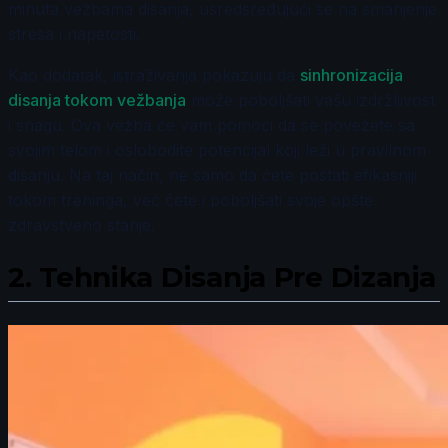
minuta vežbama disanja, usredsređujući se na smanjenje
stresa i napetosti.
Kao dodatak, istraživanja pokazuju da
sinhronizacija
disanja tokom vežbanja
može poboljšati vašu izdržljivost
i snagu. Ova vežba će vam pomoći da se povežete sa
svojim telom i oslobodite potencijal koji leži u pravilnom
disanju. Na taj način, ne samo da ćete postati efikasniji
tokom treninga, već ćete i poboljšati svoje opšte
zdravstveno stanje.
2.
Tehnika Disanja Pre Dizanja