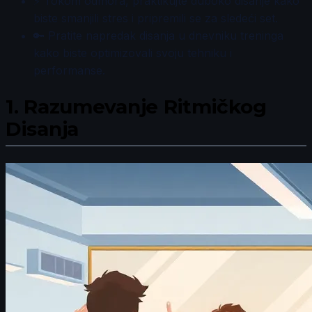
⚡ Tokom odmora, praktikujte duboko disanje kako
biste smanjili stres i pripremili se za sledeći set.
🔑 Pratite napredak disanja u dnevniku treninga
kako biste optimizovali svoju tehniku i
performanse.
1.
Razumevanje Ritmičkog
Disanja