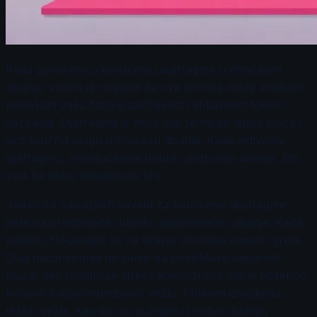
Kada govorimo o korišćenju dijafragme u ritmičkom
disanju, važno je naglasiti da ova tehnika može značajno
poboljšati vašu fizičku izdržljivost i efikasnost tokom
vežbanja. Dijafragma je mišić koji se nalazi ispod pluća i
igra ključnu ulogu u procesu disanja. Kada aktivirate
dijafragmu, omogućavate dublje i potpunije disanje, što
vodi ka boljoj oksigenaciji krvi.
Jedan od najvažnijih saveta za korišćenje dijafragme
jeste da praktikujete duboko abdominalno disanje. Kada
udišete, fokusirajte se na širenje stomaka umesto grudi.
Ovaj način disanja ne samo da poboljšava kapacitet
pluća, već i smanjuje stres i anksioznost, što je posebno
korisno tokom intenzivnih vežbi. Prilikom izvođenja
teških vežbi, kao što su čučnjevi ili mrtvo dizanje,