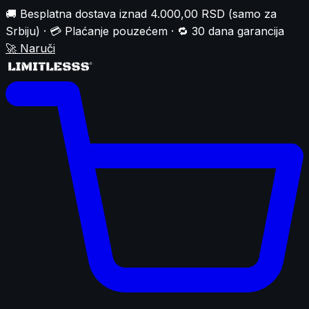
🚚 Besplatna dostava iznad 4.000,00 RSD (samo za
Srbiju) · 💳 Plaćanje pouzećem · 🔁 30 dana garancija
🚀
Naruči