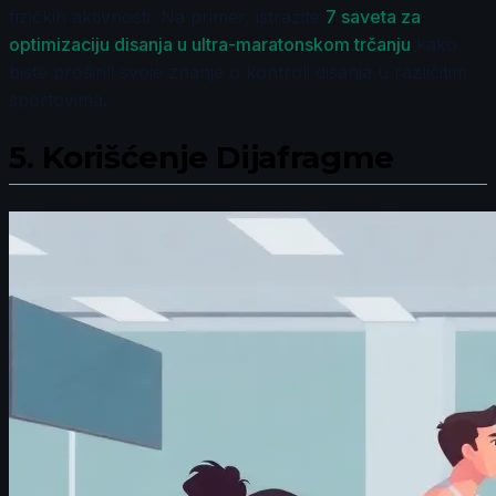
fizičkih aktivnosti. Na primer, istražite
7 saveta za
optimizaciju disanja u ultra-maratonskom trčanju
kako
biste proširili svoje znanje o kontroli disanja u različitim
sportovima.
5.
Korišćenje Dijafragme