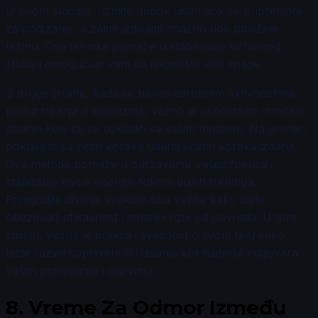
U ovom slučaju, uzmite dubok udah dok se pripremate
za podizanje, a zatim izdisajte snažno dok podižete
težinu. Ova tehnika pomaže u stabilizaciji kičmenog
stuba i omogućuje vam da iskoristite više snage.
S druge strane, kada se bavite aerobnim aktivnostima
poput trčanja ili biciklizma, važno je uspostaviti ritmičko
disanje koje će se uskladiti sa vašim tempom. Na primer,
pokušajte sa četiri koraka udaha i četiri koraka izdaha.
Ova metoda pomaže u održavanju vašeg fokusa i
stabilizuje nivoe energije tokom dužih treninga.
Prilagodite disanje svakom tipu vežbe kako biste
obezbedili efikasnost i smanjili rizik od povreda. U tom
smislu, važna je praksa i svesnost o svom telu kako
biste razvili sopstveni stil disanja koji najbolje odgovara
vašim potrebama i ciljevima.
8.
Vreme Za Odmor Između