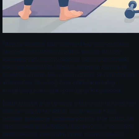
Ritmičko disanje je ključni element koji može značajno
unaprediti vašu fizičku izvedbu u teretani. Da biste
adekvatno razumeli ovu tehniku, važno je da shvatite
kako ona funkcioniše. Ritmičko disanje se zasniva na
pravilnom usklađivanju udisaja i izdisaja sa vašim fizičkim
aktivnostima, što omogućava optimizaciju vašeg
energetskog potencijala i poboljšanje fokusiranosti.
Dobar početak je da osvestite svoj prirodni ritam disanja i
kako on reaguje na različite nivoe napora. Kada
vežbate, prirodno je da disanje postane brže i plitko, ali
cilj je usmeriti ga ka dubljem i sporijem ritmu. To možete
postići tako što ćete svake nedelje posvetiti nekoliko