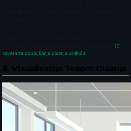
udahnite duboko kroz nos, dozvolite da vam stomak
"napuni" vazduh, a zatim izdahnite kroz usne dok
izvršavate pokret. Tako ćete stvoriti stabilnost u telu i
povećati snagu tokom vežbanja.
Za dodatne informacije o tehnikama disanja koje možete
primeniti u različitim fizičkim aktivnostima, istražite
10
saveta za poboljšanje disanja u klinču
.
6.
Vizualizacija Tokom Disanja