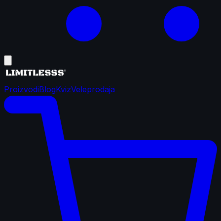
Proizvodi
Blog
Kviz
Veleprodaja