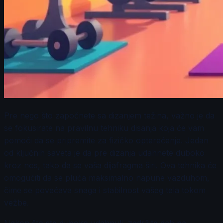
Pre nego što započnete sa dizanjem težina, važno je da
se fokusirate na pravilnu tehniku disanja koja će vam
pomoći da se pripremite za fizičko opterećenje. Jedan
od ključnih saveta je da pre dizanja udahnete duboko
kroz nos, tako da se vaša dijafragma širi. Ova tehnika će
omogućiti da se pluća maksimalno napune vazduhom,
čime se povećava snaga i stabilnost vašeg tela tokom
vežbe.