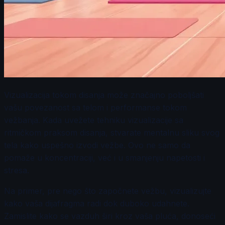
Vizualizacija tokom disanja može značajno poboljšati
vašu povezanost sa telom i performanse tokom
vežbanja. Kada uvežete tehniku vizualizacije sa
ritmičkom praksom disanja, stvarate mentalnu sliku svog
tela kako uspešno izvodi vežbe. Ovo ne samo da
pomaže u koncentraciji, već i u smanjenju napetosti i
stresa.
Na primer, pre nego što započnete vežbu, vizualizujte
kako vaša dijafragma radi dok duboko udahnete.
Zamislite kako se vazduh širi kroz vaša pluća, donoseći