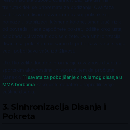
Nakon što ste duboko udahnuli, zadržite dah na
trenutak dok se pripremate za podizanje. Ova faza
zadržavanja disanja stvara unutrašnji pritisak koji
pomaže u stabilizaciji kičmene kolone, smanjujući rizik
od povreda. Kada započnete pokret, izdišite kroz usta,
oslobađajući vazduh dok se dižete. Ova sinhronizacija
disanja sa pokretom ne samo da poboljšava vašu snagu,
već i poboljšava vašu izdržljivost.
Ukoliko želite dodatne informacije o važnosti disanja u
sportskim aktivnostima, preporučujem da pročitate
članak o
11 saveta za poboljšanje cirkularnog disanja u
MMA borbama
kako biste dodatno unapredili svoje
veštine disanja.
3.
Sinhronizacija Disanja i
Pokreta