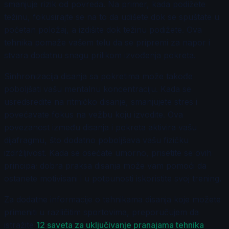
smanjuje rizik od povreda. Na primer, kada podižete
težinu, fokusirajte se na to da udišete dok se spuštate u
početan položaj, a izdišite dok težinu podižete. Ova
tehnika pomaže vašem telu da se pripremi za napor i
stvara dodatnu snagu prilikom izvođenja pokreta.
Sinhronizacija disanja sa pokretima može takođe
poboljšati vašu mentalnu koncentraciju. Kada se
usredsredite na ritmičko disanje, smanjujete stres i
povećavate fokus na vežbu koju izvodite. Ova
povezanost između disanja i pokreta aktivira vašu
dijafragmu, što dodatno poboljšava vašu fizičku
izdržljivost. Kada se osećate umorno, prisetite se ovih
principa; dobra praksa disanja može vam pomoći da
ostanete motivisani i u potpunosti iskoristite svoj trening.
Za dodatne informacije o tehnikama disanja koje možete
primeniti u različitim sportovima, preporučujem da
istražite
12 saveta za uključivanje pranajama tehnika