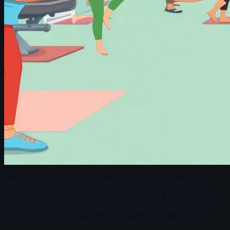
Jedan od ključeva za uspeh u sinhronizaciji disanja i
pokreta je uspostavljanje pravilnog ritma. Kada izvodite
vežbe, važno je da disanje prati vaše pokrete, čime se
stvara harmonija koja omogućava bolju efikasnost i