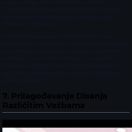
energiju i snagu, dok se istovremeno vaši mišići
pripremaju za opterećenje. Prilikom izdaha, zamislite
kako napetost napušta vaše telo, ostavljajući vas
fokusiranim i opuštenim.
Korišćenjem vizualizacije, možete poboljšati svoju
tehniku disanja i osigurati da svaka vežba bude efikasna.
Ova mentalna praksa može vam pomoći da ostanete
motivisani i prisutni tokom treninga, što je ključno za
postizanje vaših fitness ciljeva. Uključite ovaj savet u
vašu rutinu i primetite razliku u energiji i fokusiranosti
prilikom vežbanja.
7.
Prilagođavanje Disanja
Različitim Vežbama