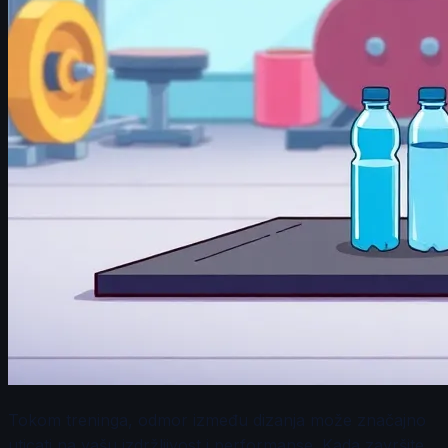
Tokom treninga, odmor između dizanja može značajno
uticati na vašu izdržljivost i performanse. Kada završite