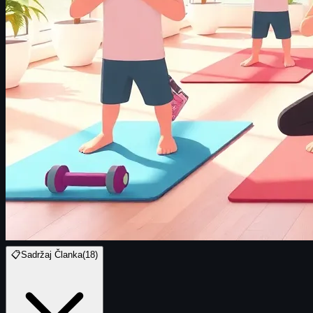
📋
Sadržaj Članka
(
18
)