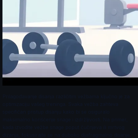
Prilagođavanje disanja različitim vežbama ključno je za
optimizaciju vašeg treninga. Svaka vežba zahteva
specifičan pristup disanju kako bi se osiguralo
maksimalno korišćenje snage i izdržljivosti. Na primer,
kada izvodite vežbe snage poput čučnjeva ili mrtvog
dizanja, fokusirajte se na duboko dijafragmalno disanje.