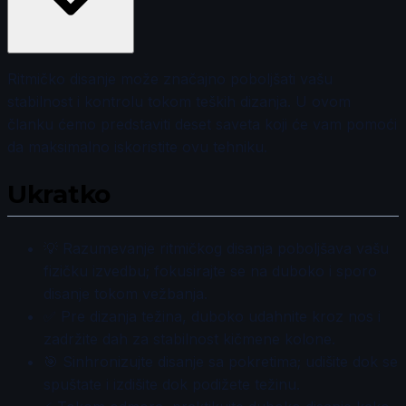
Ritmičko disanje može značajno poboljšati vašu
stabilnost i kontrolu tokom teških dizanja. U ovom
članku ćemo predstaviti deset saveta koji će vam pomoći
da maksimalno iskoristite ovu tehniku.
Ukratko
💡 Razumevanje ritmičkog disanja poboljšava vašu
fizičku izvedbu; fokusirajte se na duboko i sporo
disanje tokom vežbanja.
✅ Pre dizanja težina, duboko udahnite kroz nos i
zadržite dah za stabilnost kičmene kolone.
🎯 Sinhronizujte disanje sa pokretima; udišite dok se
spuštate i izdišite dok podižete težinu.