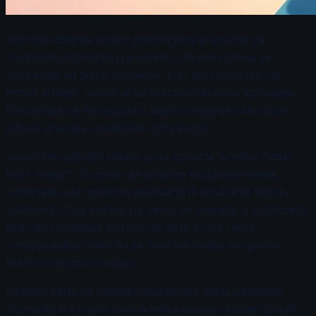
Kontrola disanja tokom opterećenja je ključna za
postizanje optimalnih rezultata u teretani. Kada se
suočavate sa težim vežbama, kao što su čučnjevi ili
mrtvo dizanje, važno je da svestan način na koji dišete.
Fokusirajte se na duboko i stabilno disanje kako biste
održali energiju i poboljšali izdržljivost.
Jedan od najboljih saveta je da koristite tehniku "izdah
kroz napor". To znači da prilikom podizanja težine,
izdahnete, dok prilikom opuštanja ili spuštanja težine,
udahnete. Ovaj pristup ne samo da pomaže u stabilizaciji
tela već i smanjuje pritisak na vaša pluća i srce,
omogućavajući vam da se osećate manje iscrpljeno
tokom intenzivnih vežbi.
Ukoliko želite da dodatno poboljšate svoje vežbanje,
razmislite o primeni ovih tehnika disanja i tokom drugih