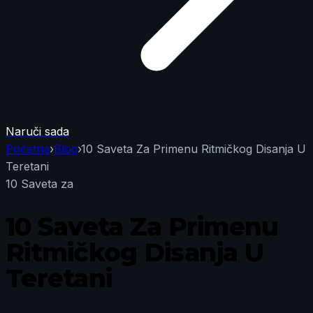
Naruči sada
Početna
›
Blog
›
10 Saveta Za Primenu Ritmičkog Disanja U
Teretani
10 Saveta za
10 Saveta Za Primenu
Ritmičkog Disanja U
Teretani