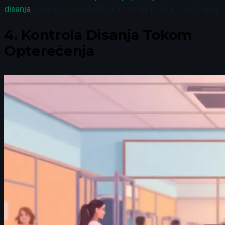
disanja
, koje su odličan dodatak vašem režimu vežbanja.
4.
Kontrola Disanja Tokom
Opterećenja