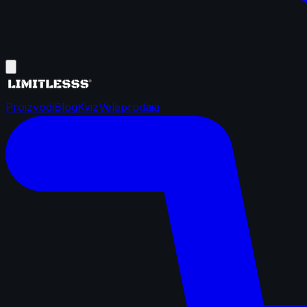
Proizvodi
Blog
Kviz
Veleprodaja