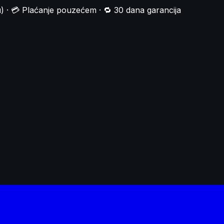
) · 💳 Plaćanje pouzećem · 🔁 30 dana garancija