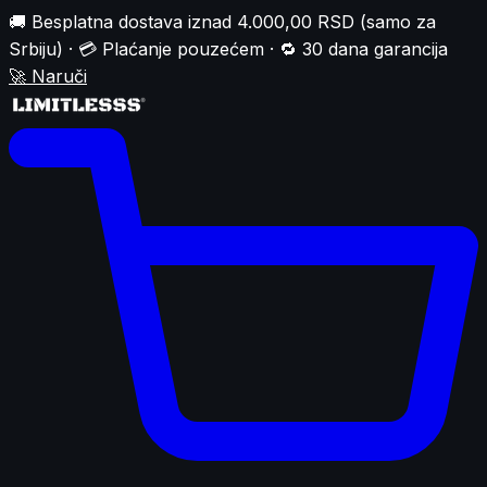
🚚 Besplatna dostava iznad 4.000,00 RSD (samo za
Srbiju) · 💳 Plaćanje pouzećem · 🔁 30 dana garancija
🚀
Naruči