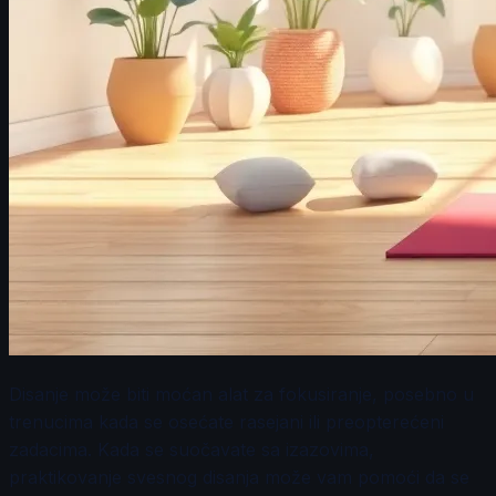
Disanje može biti moćan alat za fokusiranje, posebno u
trenucima kada se osećate rasejani ili preopterećeni
zadacima. Kada se suočavate sa izazovima,
praktikovanje svesnog disanja može vam pomoći da se