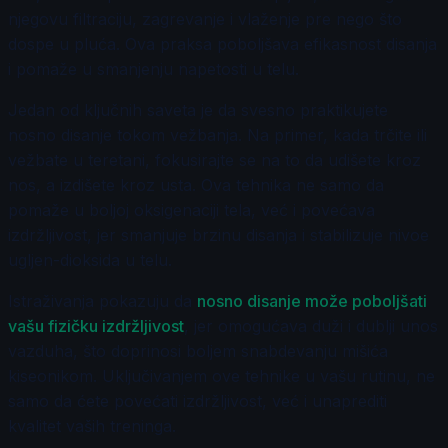
njegovu filtraciju, zagrevanje i vlaženje pre nego što
dospe u pluća. Ova praksa poboljšava efikasnost disanja
i pomaže u smanjenju napetosti u telu.
Jedan od ključnih saveta je da svesno praktikujete
nosno disanje tokom vežbanja. Na primer, kada trčite ili
vežbate u teretani, fokusirajte se na to da udišete kroz
nos, a izdišete kroz usta. Ova tehnika ne samo da
pomaže u boljoj oksigenaciji tela, već i povećava
izdržljivost, jer smanjuje brzinu disanja i stabilizuje nivoe
ugljen-dioksida u telu.
Istraživanja pokazuju da
nosno disanje može poboljšati
vašu fizičku izdržljivost
, jer omogućava duži i dublji unos
vazduha, što doprinosi boljem snabdevanju mišića
kiseonikom. Uključivanjem ove tehnike u vašu rutinu, ne
samo da ćete povećati izdržljivost, već i unaprediti
kvalitet vaših treninga.