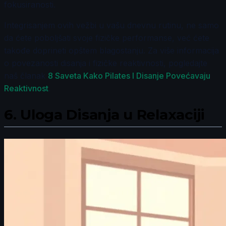
fokusiranosti.
Integrisanjem ovih vežbi u vašu dnevnu rutinu, ne samo
da ćete poboljšati svoje fizičke performanse, već ćete
takođe doprineti opštem blagostanju. Za više informacija
o povezanosti disanja i fizičke reaktivnosti, pogledajte
naš članak
8 Saveta Kako Pilates I Disanje Povećavaju
Reaktivnost
.
6.
Uloga Disanja u Relaxaciji