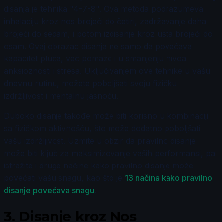
disanja je tehnika "4-7-8". Ova metoda podrazumeva
inhalaciju kroz nos brojeći do četiri, zadržavanje daha
brojeći do sedam, i potom izdisanje kroz usta brojeći do
osam. Ovaj obrazac disanja ne samo da povećava
kapacitet pluća, već pomaže i u smanjenju nivoa
anksioznosti i stresa. Uključivanjem ove tehnike u vašu
dnevnu rutinu, možete poboljšati svoju fizičku
izdržljivost i mentalnu jasnoću.
Duboko disanje takođe može biti korisno u kombinaciji
sa fizičkom aktivnošću, što može dodatno poboljšati
vašu izdržljivost. Uzmite u obzir da pravilno disanje
može biti ključ za maksimizovanje vaših performansi, pa
istražite i druge načine kako pravilno disanje može
povećati vašu snagu, kao što je
13 načina kako pravilno
disanje povećava snagu
.
3.
Disanje kroz Nos