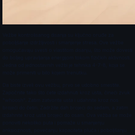
Vežbe kontrolisanog disanja su ključno oruđe za
poboljšanje izdržljivosti i smanjenje stresa. Ove vežbe
omogućavaju svesti o vlastitom disanju, što može dovesti
do boljeg upravljanja energijom tokom fizičkih aktivnosti.
Jedna od jednostavnih vežbi je tehnika 4-7-8, koja se
može primeniti u bilo kojem trenutku.
Da biste izveli ovu vežbu, prvo se udobno smestite.
Započnite tako što ćete izdahnuti kroz usta, čineći zvuk
"whoosh". Zatim zatvorite usta i udahnite kroz nos
brojeći do četiri. Zadržite dah brojeći do sedam, a zatim
izdahnite kroz usta brojeći do osam. Ova vežba se može
ponoviti nekoliko puta i pomaže u smanjenju
anksioznosti, povećanju kapaciteta pluća i poboljšanju