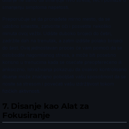
disanje ne samo da smanjuje nivo stresa, već i pomaže u
smanjenju simptoma napetosti.
Preporučuje se da pronađete mirno mesto, da se
udobno smestite, zatvorite oči i posvetite nekoliko
minuta ovoj vežbi. Udišite duboko brojeći do četiri,
zadržite dah na trenutak, a zatim izdišite polako brojeći
do šest. Ovaj jednostavan proces će vam pomoći da se
oslobodite nagomilanog stresa, a može biti posebno
korisno u trenucima kada se osećate preopterećeno ili
anksiozno. Istraživanja pokazuju da ovakvo kontrolisano
disanje može značajno poboljšati vašu sposobnost da se
nosite sa stresom i povećati vašu izdržljivost tokom
fizičkih aktivnosti.
7.
Disanje kao Alat za
Fokusiranje