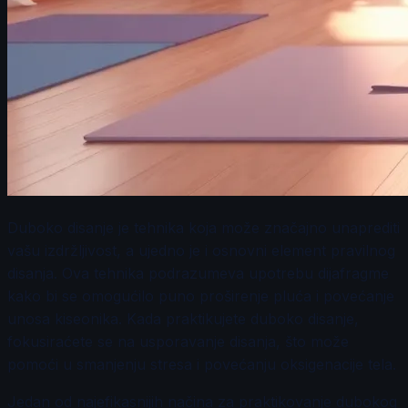
Duboko disanje je tehnika koja može značajno unaprediti
vašu izdržljivost, a ujedno je i osnovni element pravilnog
disanja. Ova tehnika podrazumeva upotrebu dijafragme
kako bi se omogućilo puno proširenje pluća i povećanje
unosa kiseonika. Kada praktikujete duboko disanje,
fokusiraćete se na usporavanje disanja, što može
pomoći u smanjenju stresa i povećanju oksigenacije tela.
Jedan od najefikasnijih načina za praktikovanje dubokog