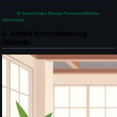
Za više informacija o tome kako pravilno disanje može
uticati na vašu mišićnu hipertrofiju, pogledajte naš
članak
10 Saveta Kako Disanje Povećava Mišićnu
Hipertrofiju
.
5.
Vežbe Kontrolisanog
Disanja