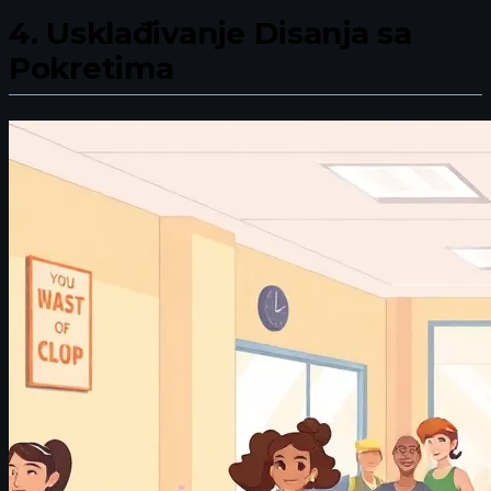
4.
Usklađivanje Disanja sa
Pokretima