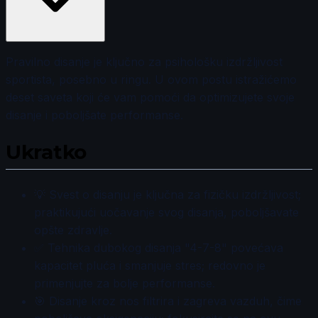
Pravilno disanje je ključno za psihološku izdržljivost
sportista, posebno u ringu. U ovom postu istražićemo
deset saveta koji će vam pomoći da optimizujete svoje
disanje i poboljšate performanse.
Ukratko
💡 Svest o disanju je ključna za fizičku izdržljivost;
praktikujući uočavanje svog disanja, poboljšavate
opšte zdravlje.
✅ Tehnika dubokog disanja "4-7-8" povećava
kapacitet pluća i smanjuje stres; redovno je
primenjujte za bolje performanse.
🎯 Disanje kroz nos filtrira i zagreva vazduh, čime