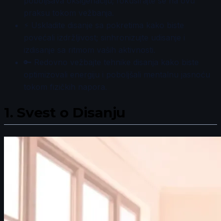
poboljšava oksigenaciju; fokusirajte se na ovu
praksu tokom vežbanja.
⚡ Uskladite disanje sa pokretima kako biste
povećali izdržljivost; sinhronizujte udisanje i
izdisanje sa ritmom vaših aktivnosti.
🔑 Redovno vežbajte tehnike disanja kako biste
optimizovali energiju i poboljšali mentalnu jasnoću
tokom fizičkih napora.
1.
Svest o Disanju