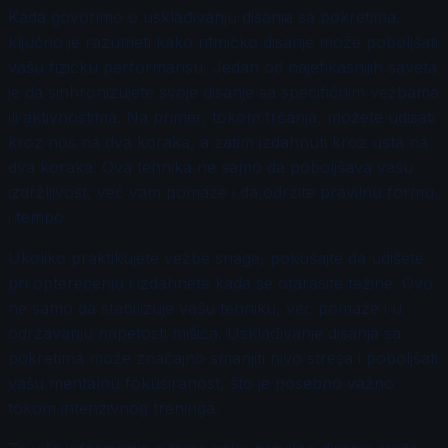
Kada govorimo o usklađivanju disanja sa pokretima,
ključno je razumeti kako ritmičko disanje može poboljšati
vašu fizičku performansu. Jedan od najefikasnijih saveta
je da sinhronizujete svoje disanje sa specifičnim vežbama
ili aktivnostima. Na primer, tokom trčanja, možete udisati
kroz nos na dva koraka, a zatim izdahnuti kroz usta na
dva koraka. Ova tehnika ne samo da poboljšava vašu
izdržljivost, već vam pomaže i da održite pravilnu formu
i tempo.
Ukoliko praktikujete vežbe snage, pokušajte da udišete
pri opterećenju i izdahnete kada se otarasite težine. Ovo
ne samo da stabilizuje vašu tehniku, već pomaže i u
održavanju napetosti mišića. Usklađivanje disanja sa
pokretima može značajno smanjiti nivo stresa i poboljšati
vašu mentalnu fokusiranost, što je posebno važno
tokom intenzivnog treninga.