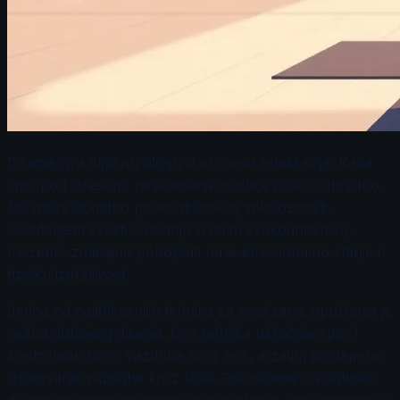
Disanje igra ključnu ulogu u procesu relaksacije. Kada
smo pod stresom, naše disanje postaje plitko i ubrzano,
što može dodatno povećati osećaj anksioznosti.
Uvođenjem svesti o disanju u našu svakodnevnicu,
možemo značajno poboljšati naše emocionalno stanje i
fizičku izdržljivost.
Jedna od najefikasnijih tehnika za postizanje opuštanja je
vežba dubokog disanja. Ova tehnika uključuje spor i
kontrolisan unos vazduha kroz nos, a zatim postepeno
izbacivanje vazduha kroz usta. Fokusiranje na duboko