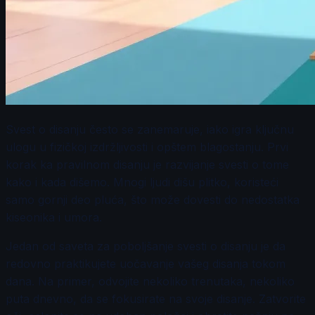
Svest o disanju često se zanemaruje, iako igra ključnu
ulogu u fizičkoj izdržljivosti i opštem blagostanju. Prvi
korak ka pravilnom disanju je razvijanje svesti o tome
kako i kada dišemo. Mnogi ljudi dišu plitko, koristeći
samo gornji deo pluća, što može dovesti do nedostatka
kiseonika i umora.
Jedan od saveta za poboljšanje svesti o disanju je da
redovno praktikujete uočavanje vašeg disanja tokom
dana. Na primer, odvojite nekoliko trenutaka, nekoliko
puta dnevno, da se fokusirate na svoje disanje. Zatvorite