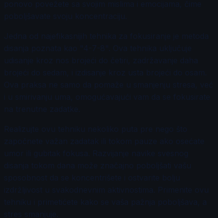
ponovo povežete sa svojim mislima i emocijama, čime
poboljšavate svoju koncentraciju.
Jedna od najefikasnijih tehnika za fokusiranje je metoda
disanja poznata kao "4-7-8". Ova tehnika uključuje
udisanje kroz nos brojeći do četiri, zadržavanje daha
brojeći do sedam, i izdisanje kroz usta brojeći do osam.
Ova praksa ne samo da pomaže u smanjenju stresa, već
i u smirivanju uma, omogućavajući vam da se fokusirate
na trenutne zadatke.
Realizujte ovu tehniku nekoliko puta pre nego što
započnete važan zadatak ili tokom pauze ako osećate
umor ili gubitak fokusa. Razvijanje navike svesnog
disanja tokom dana može značajno poboljšati vašu
sposobnost da se koncentrišete i ostvarite bolju
izdržljivost u svakodnevnim aktivnostima. Primenite ovu
tehniku i primetićete kako se vaša pažnja poboljšava, a
stres smanjuje.