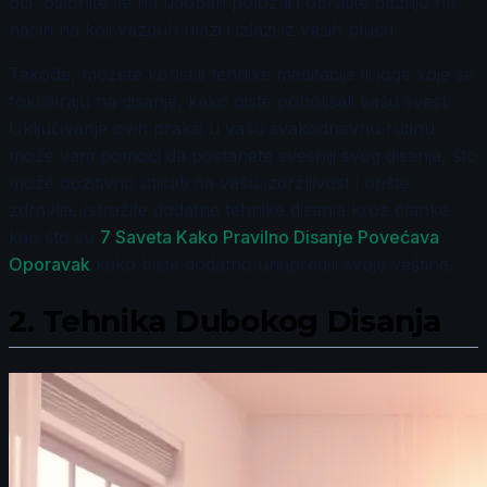
oči, oslonite se na udoban položaj i obratite pažnju na
način na koji vazduh ulazi i izlazi iz vaših pluća.
Takođe, možete koristiti tehnike meditacije ili joge koje se
fokusiraju na disanje, kako biste poboljšali vašu svest.
Uključivanje ovih praksi u vašu svakodnevnu rutinu
može vam pomoći da postanete svesniji svog disanja, što
može pozitivno uticati na vašu izdržljivost i opšte
zdravlje. Istražite dodatne tehnike disanja kroz članke
kao što su
7 Saveta Kako Pravilno Disanje Povećava
Oporavak
kako biste dodatno unapredili svoje veštine.
2.
Tehnika Dubokog Disanja